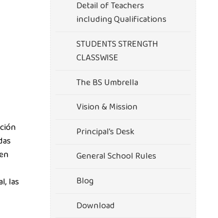
Detail of Teachers
including Qualifications
STUDENTS STRENGTH
CLASSWISE
The BS Umbrella
Vision & Mission
ición
Principal’s Desk
das
 en
General School Rules
Blog
l, las
Download