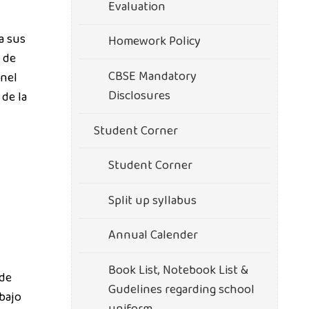
Evaluation
a sus
Homework Policy
 de
CBSE Mandatory
unel
Disclosures
de la
Student Corner
Student Corner
Split up syllabus
Annual Calender
Book List, Notebook List &
 de
Gudelines regarding school
abajo