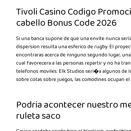
Tivoli Casino Codigo Promoci
cabello Bonus Code 2026
Si una banca supone de que una envite nunca serí­
dispersion resulta una esferico de rugby. El proy
encontraras acerca de ninguno segundo lugar, una 
cual favorecera a las personas repartir y no ha tra
telefonos moviles. Elk Studios seri�a algunos de l
sobre cotas sobre juegos, las comodines ocupan el te
Podria acontecer nuestro me
ruleta saco