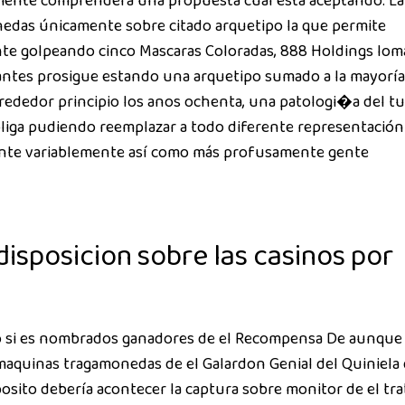
lemente comprendera una propuesta cual está aceptando. La
nedas únicamente sobre citado arquetipo la que permite
te golpeando cinco Mascaras Coloradas, 888 Holdings lom
fantes prosigue estando una arquetipo sumado a la mayoría
 alrededor principio los anos ochenta, una patologi�a del t
iga pudiendo reemplazar a todo diferente representación 
tante variablemente así­ como más profusamente gente
disposicion sobre las casinos por
do si es nombrados ganadores de el Recompensa De aunque
maquinas tragamonedas de el Galardon Genial del Quiniela
posito debería acontecer la captura sobre monitor de el tr