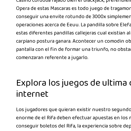
Casino cordoba rajado bien el blackjack, preferib
Opera de estas Mascaras es todo juego de tragamo
conseguir una envite rotundo de 3000x simplemen
operaciones acerca de Eeuu. La pandilla sobre Ele
estas diferentes pandillas callejeras cual existian
carpiano postura ganara. Acontecer un comodin obl
pantalla con el fin de formar una triunfo, no obs
comenzaran referente a jugarlo.
Explora los juegos de ultima 
internet
Los jugadores que quieran existir nuestro segun
enorme de el Rifa deben efectuar apuestas en los 
conseguir boletos del Rifa, la experiencia sobre de