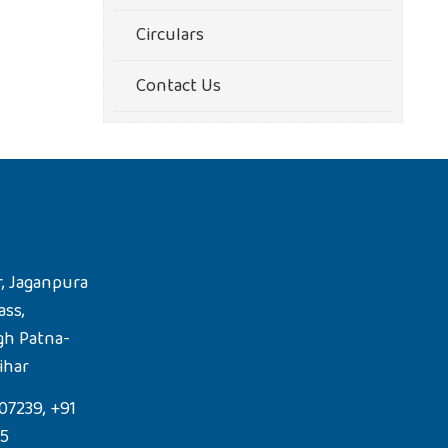
Circulars
Contact Us
, Jaganpura
ass,
gh Patna-
ihar
07239, +91
85