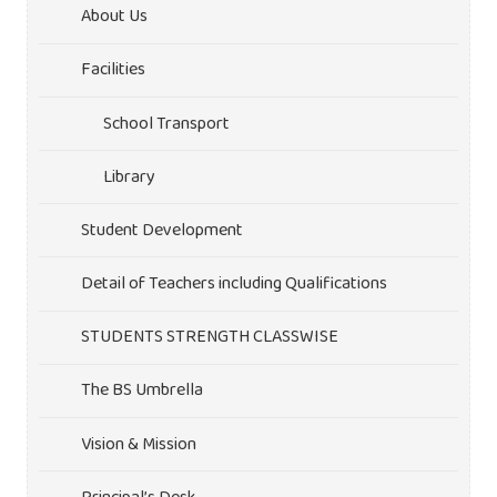
About Us
Facilities
School Transport
Library
Student Development
Detail of Teachers including Qualifications
STUDENTS STRENGTH CLASSWISE
The BS Umbrella
Vision & Mission