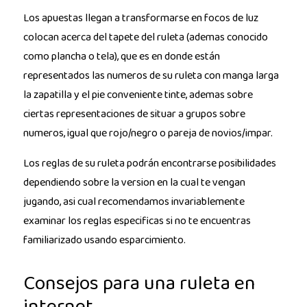
Los apuestas llegan a transformarse en focos de luz
colocan acerca del tapete del ruleta (ademas conocido
como plancha o tela), que es en donde están
representados las numeros de su ruleta con manga larga
la zapatilla y el pie conveniente tinte, ademas sobre
ciertas representaciones de situar a grupos sobre
numeros, igual que rojo/negro o pareja de novios/impar.
Los reglas de su ruleta podrán encontrarse posibilidades
dependiendo sobre la version en la cual te vengan
jugando, asi cual recomendamos invariablemente
examinar los reglas especificas si no te encuentras
familiarizado usando esparcimiento.
Consejos para una ruleta en