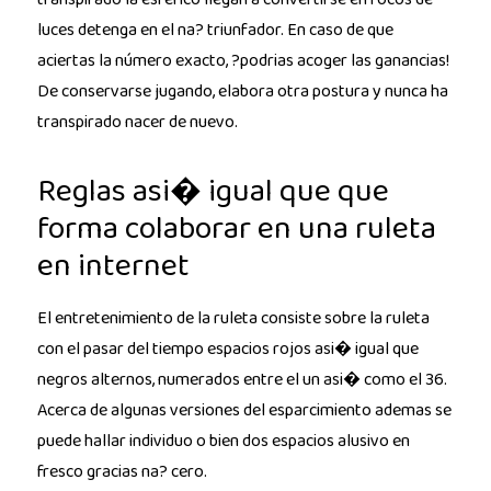
luces detenga en el na? triunfador. En caso de que
aciertas la número exacto, ?podrias acoger las ganancias!
De conservarse jugando, elabora otra postura y nunca ha
transpirado nacer de nuevo.
Reglas asi� igual que que
forma colaborar en una ruleta
en internet
El entretenimiento de la ruleta consiste sobre la ruleta
con el pasar del tiempo espacios rojos asi� igual que
negros alternos, numerados entre el un asi� como el 36.
Acerca de algunas versiones del esparcimiento ademas se
puede hallar individuo o bien dos espacios alusivo en
fresco gracias na? cero.