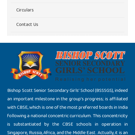
Circulars
Contact Us
Bishop Scott Senior Secondary Girls’ School (BSSSGS), indeed
an important milestone in the group’s progress; is affiliated
with CBSE, which is one of the most preferred boards in India
following a national concentric curriculum. This concentricity
is substantiated by the CBSE schools in operation in
Singapore, Russia, Africa, and the Middle East. Actually, it is an