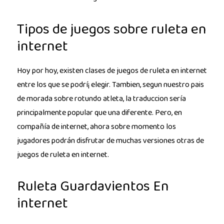
Tipos de juegos sobre ruleta en
internet
Hoy por hoy, existen clases de juegos de ruleta en internet
entre los que se podrí¡ elegir. Tambien, segun nuestro pais
de morada sobre rotundo atleta, la traduccion serí­a
principalmente popular que una diferente. Pero, en
compañía de internet, ahora sobre momento los
jugadores podrán disfrutar de muchas versiones otras de
juegos de ruleta en internet.
Ruleta Guardavientos En
internet