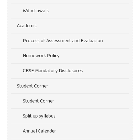
Withdrawals
Academic
Process of Assessment and Evaluation
Homework Policy
CBSE Mandatory Disclosures
Student Corner
Student Corner
Split up syllabus
Annual Calender