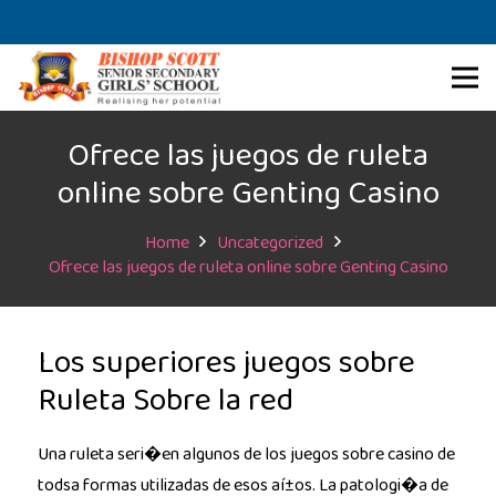
Ofrece las juegos de ruleta
online sobre Genting Casino
Home
Uncategorized
Ofrece las juegos de ruleta online sobre Genting Casino
Los superiores juegos sobre
Ruleta Sobre la red
Una ruleta seri�en algunos de los juegos sobre casino de
todsa formas utilizadas de esos aí±os. La patologi�a de