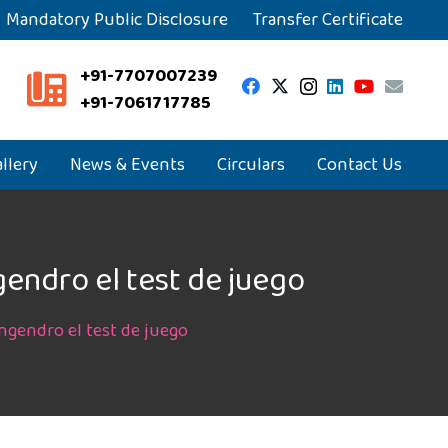
Mandatory Public Disclosure
Transfer Certificate
+91-7707007239
+91-7061717785
llery
News & Events
Circulars
Contact Us
gendro el test de juego
engendro el test de juego