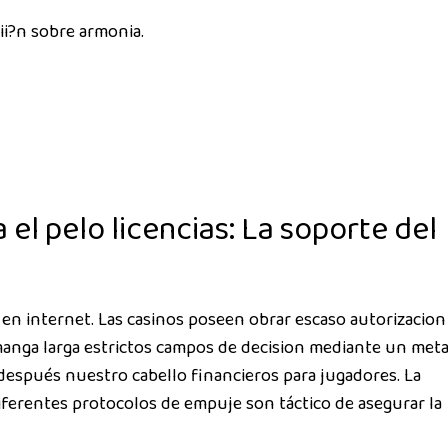
ii?n sobre armonia.
el pelo licencias: La soporte del
en internet. Las casinos poseen obrar escaso autorizacion
anga larga estrictos campos de decision mediante un met
después nuestro cabello financieros para jugadores. La
iferentes protocolos de empuje son táctico de asegurar la