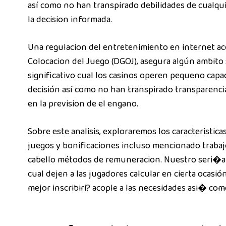
así­ como no han transpirado debilidades de cualq
la decision informada.
Una regulacion del entretenimiento en internet acer
Colocacion del Juego (DGOJ), asegura algún ambito s
significativo cual los casinos operen pequeno cap
decisión así­ como no han transpirado transparenci
en la prevision de el engano.
Sobre este analisis, exploraremos los caracteristic
juegos y bonificaciones incluso mencionado trabaj
cabello métodos de remuneracion. Nuestro seri�a su
cual dejen a las jugadores calcular en cierta ocasi
mejor inscribiri? acople a las necesidades asi� com