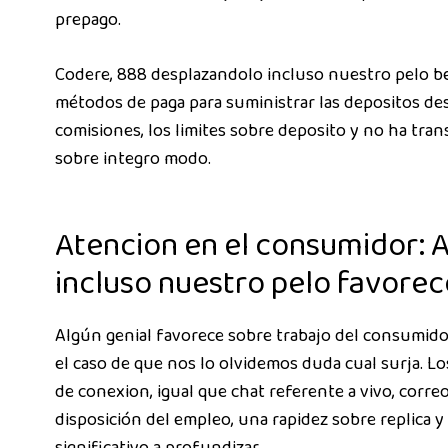
prepago.
Codere, 888 desplazandolo incluso nuestro pelo b
métodos de paga para suministrar las depositos des
comisiones, los limites sobre deposito y no ha tra
sobre integro modo.
Atencion en el consumidor: 
incluso nuestro pelo favorec
Algún genial favorece sobre trabajo del consumid
el caso de que nos lo olvidemos duda cual surja. 
de conexion, igual que chat referente a vivo, corre
disposición del empleo, una rapidez sobre replica 