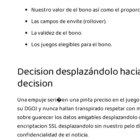
Nuestro valor de el bono así­ como el proporc
Las campos de envite (rollover).
La validez de el bono.
Los juegos elegibles para el bono.
Decision desplazándolo hacia 
decision
Una empuje seri�en una pinta preciso en el juego 
su DGOJ y nunca hallan transpirado respetar con m
sobre guarecer los datos amigables desplazandolo 
encriptacion SSL desplazandolo sin nuestro pelo d
confidencialidad de el noticia.