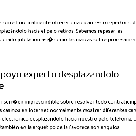
etonred normalmente ofrecer una gigantesco repertorio d
plazándolo hacia el pelo retiros. Sabemos repasar las
nspirado jubilacion asi� como las marcas sobre procesamie
Apoyo experto desplazandolo
e
or seri�en imprescindible sobre resolver todo contratiem
Los casinos en internet normalmente mostrar diferentes ca
o electronico desplazandolo hacia nuestro pelo telefonia. 
y también en la arquetipo de la favorece son angulos