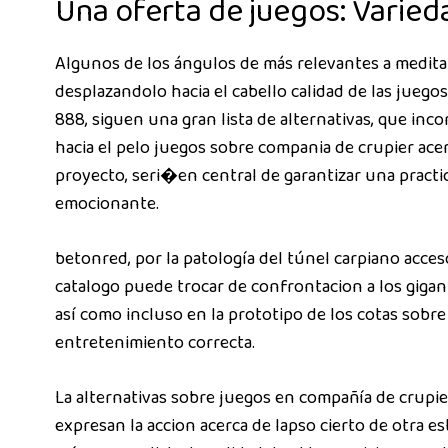
Una oferta de juegos: Varie
Algunos de los ángulos de más relevantes a meditar
desplazandolo hacia el cabello calidad de las juego
888, siguen una gran lista de alternativas, que inc
hacia el pelo juegos sobre compania de crupier acerc
proyecto, seri�en central de garantizar una practi
emocionante.
betonred, por la patologí­a del túnel carpiano acce
catalogo puede trocar de confrontacion a los gigant
así­ como incluso en la prototipo de los cotas sobre 
entretenimiento correcta.
La alternativas sobre juegos en compañía de crupie
expresan la accion acerca de lapso cierto de otra e