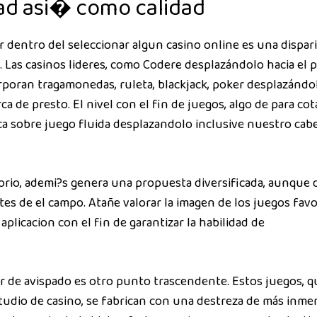
dad asi� como calidad
 dentro del seleccionar algun casino online es una dispar
s. Las casinos lideres, como Codere desplazándolo hacia el 
orporan tragamonedas, ruleta, blackjack, poker desplazándo
a de presto. El nivel con el fin de juegos, algo de para cot
ca sobre juego fluida desplazandolo inclusive nuestro cabe
sorio, ademi?s genera una propuesta diversificada, aunque 
es de el campo. Atañe valorar la imagen de los juegos favo
aplicacion con el fin de garantizar la habilidad de
r de avispado es otro punto trascendente. Estos juegos, q
studio de casino, se fabrican con una destreza de más inme