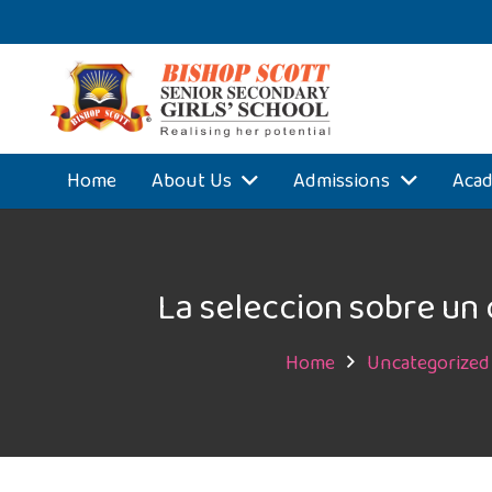
Home
About Us
Admissions
Acad
La seleccion sobre un 
Home
Uncategorized