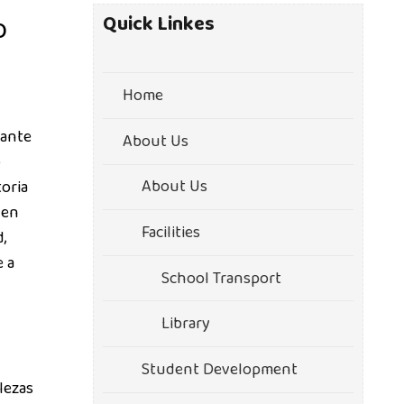
o
Quick Linkes
Home
rante
About Us
o
About Us
toria
 en
Facilities
,
e a
School Transport
Library
Student Development
lezas