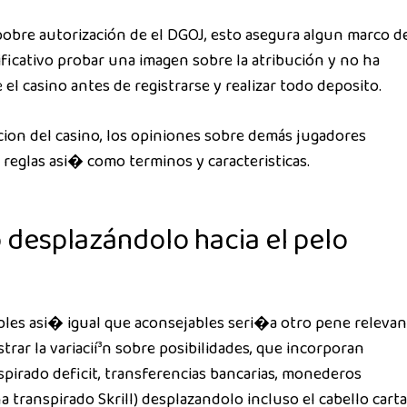
obre autorización de el DGOJ, esto asegura algun marco d
ificativo probar una imagen sobre la atribución y no ha
el casino antes de registrarse y realizar todo deposito.
cion del casino, los opiniones sobre demás jugadores
 reglas asi� como terminos y caracteristicas.
 desplazándolo hacia el pelo
les asi� igual que aconsejables seri�a otro pene relevan
rar la variacií³n sobre posibilidades, que incorporan
spirado deficit, transferencias bancarias, monederos
 transpirado Skrill) desplazandolo incluso el cabello cart