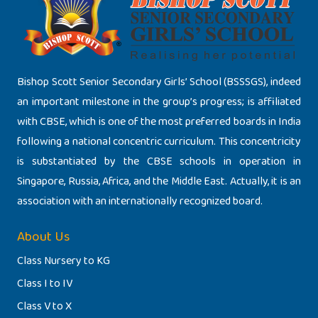
Bishop Scott Senior Secondary Girls’ School (BSSSGS), indeed
an important milestone in the group’s progress; is affiliated
with CBSE, which is one of the most preferred boards in India
following a national concentric curriculum. This concentricity
is substantiated by the CBSE schools in operation in
Singapore, Russia, Africa, and the Middle East. Actually, it is an
association with an internationally recognized board.
About Us
Class Nursery to KG
Class I to IV
Class V to X