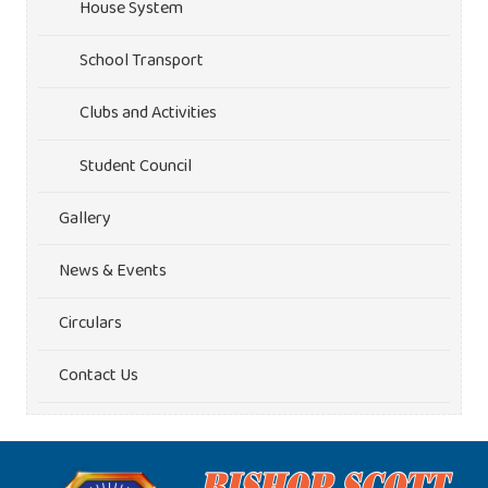
House System
School Transport
Clubs and Activities
Student Council
Gallery
News & Events
Circulars
Contact Us