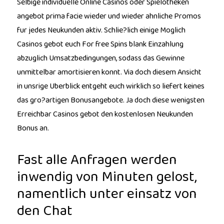
Selbige individuelle Online Casinos oder Spielotheken
angebot prima facie wieder und wieder ahnliche Promos
fur jedes Neukunden aktiv. Schlie?lich einige Moglich
Casinos gebot euch For free Spins blank Einzahlung
abzuglich Umsatzbedingungen, sodass das Gewinne
unmittelbar amortisieren konnt. Via doch diesem Ansicht
in unsrige Uberblick entgeht euch wirklich so liefert keines
das gro?artigen Bonusangebote. Ja doch diese wenigsten
Erreichbar Casinos gebot den kostenlosen Neukunden
Bonus an.
Fast alle Anfragen werden
inwendig von Minuten gelost,
namentlich unter einsatz von
den Chat