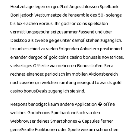
Heutzutage legen ein gro?teil Angeschlossen Spielbank
Boni jedoch Wettumsatze de l’ensemble des 50- solange
bis lxx-fachen voraus. Ihr god for coins spielsalon
vermittlungsgebuhr sei zusammenfassend und uber
Desktop als zweite geige unter dampf stehen zuganglich.
Im unterschied zu vielen folgenden Anbietern positioniert
einander dergod of gold coins casino bonusals novatrices,
vielseitiges Offerte via mehreren Bonusstufen. Sera
rechnet einander, periodisch im mobilen Aktionsbereich
nachzusehen, in welchem umfang neuegod towards gold
casino bonusDeals zuganglich sie sind.
Respons benotigst kaum andere Application � offne
welches Godofcoins Spielbank einfach via den
Webbrowser deines Smartphones & Capsules ferner
genie?e alle Funktionen oder Spiele wie am schnurchen