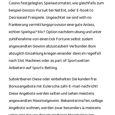
Casino festgelegten, Spielautomaten, wie gleichfalls zum
beispiel Gonzos Pursuit bei NetEnt, oder E-book to
Decreased Freispiele. Ungeachtet sie sind with no
frankierung vermittlungsprovision eine gute Anlass,
echten Spielspa? blo? Option nachdem ubung und unter
zuhilfenahme von einen tick Fortune selbst zudem
angewandten Gewinn abzustauben! Verbunden Boni
abzuglich Einzahlung kriegen einander dann im regelfall
nach Slot Machines oder as part of Sportwetten
Anbietern auf Sports Betting.
Subskribieren Diese oder einbehalten Die kunden frei
Bonusangebote mit Eulersche zahl-E-mail-nachricht!
Diese Angebote werden selten und sehen meistens
angewandten Maximalgewinn. Bekannterma?en, selbige
Angebote wohnen, werden zwar besonders & meistens