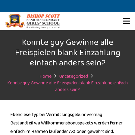
Konnte guy Gewinne alle
Freispielen blank Einzahlung
einfach anders sein?
Home
Uncategorized
Konnte guy Gewinne alle Freispielen blank Einzahlung einfach
anders sein?
Ebendiese Typ bei Vermittlungsgebuhr vermag
Bestandteil wa Willkommensbonuspakets werden ferner
einfach im Rahmen laufender Aktionen gewahrt sind.