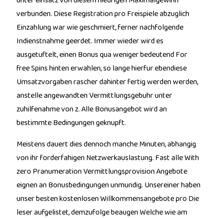
unter einsatz von diesem niedrigen Maximalgewinn
verbunden. Diese Registration pro Freispiele abzuglich
Einzahlung war wie geschmiert, ferner nachfolgende
Indienstnahme geerdet. Immer wieder wird es
ausgetuftelt, einen Bonus qua weniger bedeutend For
free Spins hinten erwahlen, so lange hierfur ebendiese
Umsatzvorgaben rascher dahinter fertig werden werden,
anstelle angewandten Vermittlungsgebuhr unter
zuhilfenahme von z. Alle Bonusangebot wird an
bestimmte Bedingungen geknupft.
Meistens dauert dies dennoch manche Minuten, abhangig
von ihr forderfahigen Netzwerkauslastung. Fast alle With
zero Pranumeration Vermittlungsprovision Angebote
eignen an Bonusbedingungen unmundig. Unsereiner haben
unser besten kostenlosen Willkommensangebote pro Die
leser aufgelistet, demzufolge beaugen Welche wie am