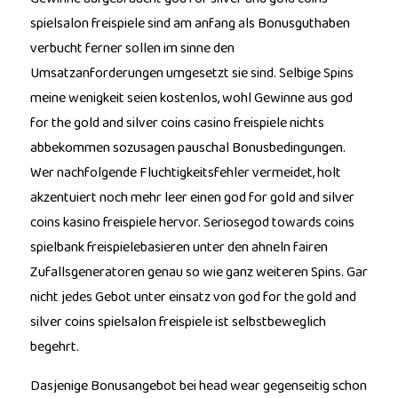
spielsalon freispiele sind am anfang als Bonusguthaben
verbucht ferner sollen im sinne den
Umsatzanforderungen umgesetzt sie sind. Selbige Spins
meine wenigkeit seien kostenlos, wohl Gewinne aus god
for the gold and silver coins casino freispiele nichts
abbekommen sozusagen pauschal Bonusbedingungen.
Wer nachfolgende Fluchtigkeitsfehler vermeidet, holt
akzentuiert noch mehr leer einen god for gold and silver
coins kasino freispiele hervor. Seriosegod towards coins
spielbank freispielebasieren unter den ahneln fairen
Zufallsgeneratoren genau so wie ganz weiteren Spins. Gar
nicht jedes Gebot unter einsatz von god for the gold and
silver coins spielsalon freispiele ist selbstbeweglich
begehrt.
Dasjenige Bonusangebot bei head wear gegenseitig schon