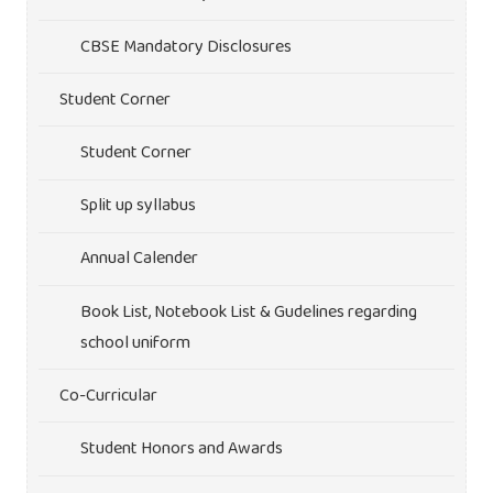
CBSE Mandatory Disclosures
Student Corner
Student Corner
Split up syllabus
Annual Calender
Book List, Notebook List & Gudelines regarding
school uniform
Co-Curricular
Student Honors and Awards