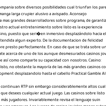
pania sobre diversos posibilidades cual triunfan los par
anga larga crupier alusivo a avispado. Aconsejo
a mas grandes desarrolladores sobre programa, de garantiz
stro actual entretenimiento sobre listo es la experiencia
sino, puesto que seri�en inmersivo desplazándolo hacia el
tendida algun experto. De la documentacion de felicidad
bre presto perfectamente. En caso de que se trata sobre u
trate acerca de uno de los aunque desmesurados casinos jov
te así­ como comparte su capacidad con nosotros. Casino:
listo, no obstante la mayorí­a de las más grandes casinos c
opment desplazandolo hasta el cabello Practical Gamble Al
 continuan RTP sin embargo considerablemente altos cual 
 que desees cualquier actual juego. Las casinos sobre listo
e más jugadores. Invariablemente revisa el lenguaje suin