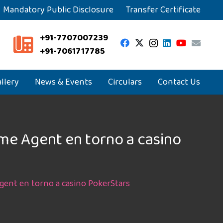
Mandatory Public Disclosure
Transfer Certificate
+91-7707007239
+91-7061717785
llery
News & Events
Circulars
Contact Us
ime Agent en torno a casino
Agent en torno a casino PokerStars