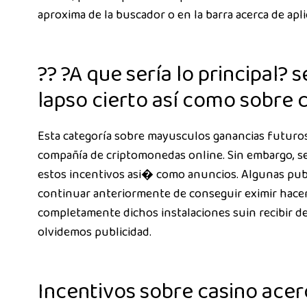
aproxima de la buscador o en la barra acerca de apl
?? ?A que serí­a lo principal? 
lapso cierto así­ como sobre
Esta categoría sobre mayusculos ganancias futuros
compañía de criptomonedas online. Sin embargo, 
estos incentivos asi� como anuncios. Algunas publ
continuar anteriormente de conseguir eximir hace
completamente dichos instalaciones suin recibir d
olvidemos publicidad.
Incentivos sobre casino acerc