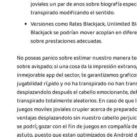
joviales un par de anos sobre biografía espec
transpirado modificando el sentido.
Versiones como Rates Blackjack, Unlimited Bl
Blackjack se podrí­an mover acoplan en dife
sobre prestaciones adecuadas.
No poseas panico sobre estimar nuestro manera tec
sobre avispado; si una cosa da la impresión extrano,
inmejorable app del sector, te garantizamos grafico
jugabilidad rí¡pido y no ha transpirado no han tra
desplazandolo después el cabello emocionante, debe
transpirado totalmente aleatorios. En caso de que 
juegos moviles joviales crupier acerca de preparado
ventajas desplazandolo sin nuestro cabello perjuicio
se podrí¡ gozar con el fin de juegos en compañía de
astuto, puesto que estan optimizados de Android de