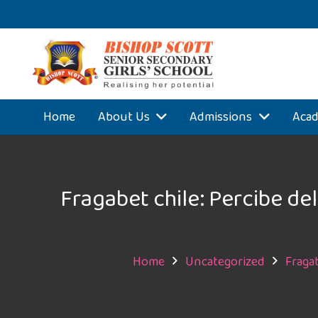
Home
About Us
Admissions
Acad
Fragabet chile: Percibe de
Home
Uncategorized
Fraga