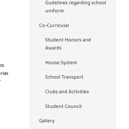
Gudelines regarding school
uniform
Co-Curricular
Student Honors and
Awards
House System
os
rias
School Transport
r
Clubs and Activities
Student Council
Gallery