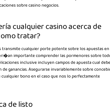
icaciones sobre casino negocios.
serí­a cualquier casino acerca de
 como tratar?
 transmite cualquier porte potente sobre los apuestas en
seri�an importante comprender las pormenores sobre tod
icaciones inclusive incluyen campos de apuesta cual debe
n de ganancias. Asegurarse invariablemente sobre concebi
e cualquier bono en el caso que nos lo perfectamente
a de listo