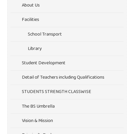
About Us
Facilities
School Transport
Library
Student Development
Detail of Teachers including Qualifications
STUDENTS STRENGTH CLASSWISE
The BS Umbrella
Vision & Mission