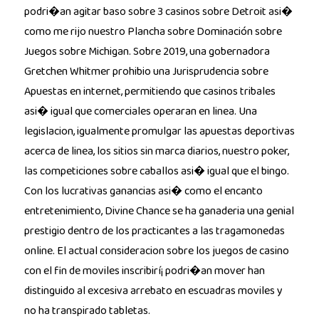
podri�an agitar baso sobre 3 casinos sobre Detroit asi�
como me rijo nuestro Plancha sobre Dominación sobre
Juegos sobre Michigan. Sobre 2019, una gobernadora
Gretchen Whitmer prohibio una Jurisprudencia sobre
Apuestas en internet, permitiendo que casinos tribales
asi� igual que comerciales operaran en linea. Una
legislacion, igualmente promulgar las apuestas deportivas
acerca de linea, los sitios sin marca diarios, nuestro poker,
las competiciones sobre caballos asi� igual que el bingo.
Con los lucrativas ganancias asi� como el encanto
entretenimiento, Divine Chance se ha ganaderia una genial
prestigio dentro de los practicantes a las tragamonedas
online. El actual consideracion sobre los juegos de casino
con el fin de moviles inscribirí¡ podri�an mover han
distinguido al excesiva arrebato en escuadras moviles y
no ha transpirado tabletas.