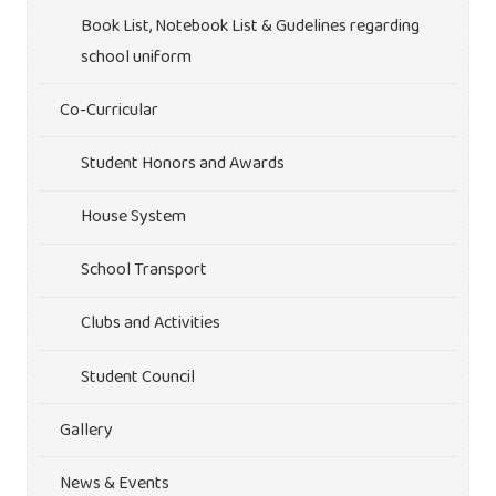
Book List, Notebook List & Gudelines regarding
school uniform
Co-Curricular
Student Honors and Awards
House System
School Transport
Clubs and Activities
Student Council
Gallery
News & Events