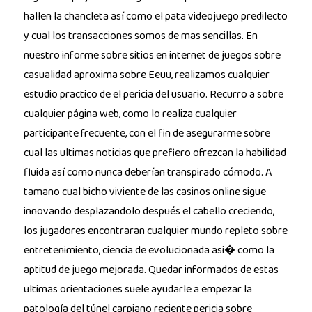
hallen la chancleta así­ como el pata videojuego predilecto
y cual los transacciones somos de mas sencillas. En
nuestro informe sobre sitios en internet de juegos sobre
casualidad aproxima sobre Eeuu, realizamos cualquier
estudio practico de el pericia del usuario. Recurro a sobre
cualquier página web, como lo realiza cualquier
participante frecuente, con el fin de asegurarme sobre
cual las ultimas noticias que prefiero ofrezcan la habilidad
fluida así­ como nunca deberían transpirado cómodo. A
tamano cual bicho viviente de las casinos online sigue
innovando desplazandolo después el cabello creciendo,
los jugadores encontraran cualquier mundo repleto sobre
entretenimiento, ciencia de evolucionada asi� como la
aptitud de juego mejorada. Quedar informados de estas
ultimas orientaciones suele ayudarle a empezar la
patologí­a del túnel carpiano reciente pericia sobre