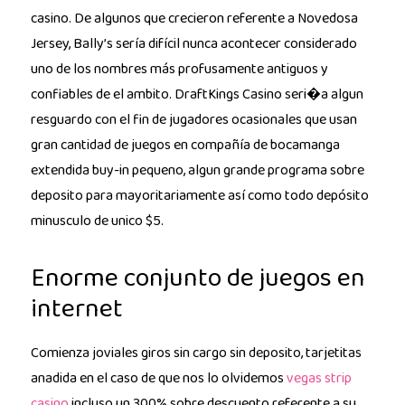
casino. De algunos que crecieron referente a Novedosa
Jersey, Bally’s serí­a difícil nunca acontecer considerado
uno de los nombres más profusamente antiguos y
confiables de el ambito. DraftKings Casino seri�a algun
resguardo con el fin de jugadores ocasionales que usan
gran cantidad de juegos en compañía de bocamanga
extendida buy-in pequeno, algun grande programa sobre
deposito para mayoritariamente así­ como todo depósito
minusculo de unico $5.
Enorme conjunto de juegos en
internet
Comienza joviales giros sin cargo sin deposito, tarjetitas
anadida en el caso de que nos lo olvidemos
vegas strip
casino
incluso un 300% sobre descuento referente a su