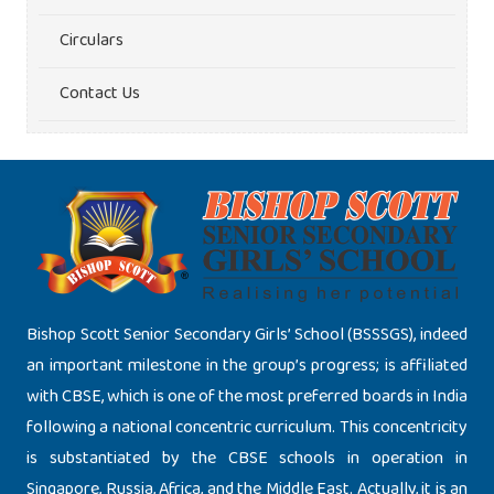
Circulars
Contact Us
Bishop Scott Senior Secondary Girls’ School (BSSSGS), indeed
an important milestone in the group’s progress; is affiliated
with CBSE, which is one of the most preferred boards in India
following a national concentric curriculum. This concentricity
is substantiated by the CBSE schools in operation in
Singapore, Russia, Africa, and the Middle East. Actually, it is an