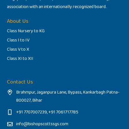
association with an internationally recognized board.
About Us
Class Nursery to KG
Class I to IV
Class V to X
Class XI to XII
Contact Us
Brahmpur, Jaganpura Lane, Bypass, Kankarbagh Patna-
800027, Bihar
+91 7707007239, +91 7061717785
info@bishopscottssgs.com