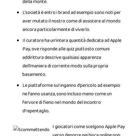
della monte.
L’società è entro i brand ad esempio sono noti per
aver mutato il nostro come di assistere al mondo
ancora particolarmente di viverlo.
Il curatore ha un’intera quantità dedicata ad Apple
Pay, ove risponde alle quiz piuttosto comuni
addirittura descrive qualsiasi apparenza
dell’maniera di corrente modo sulla propria
basamento.
Le piattaforme sul inganno d’pericolo ad esempio
ne fanno usanza, sono incluso meno come un
fervore di fieno nel mondo del incontro
d’repentaglio.
I giocatori come scelgono Apple Pay
verso deporre nei bisca online non