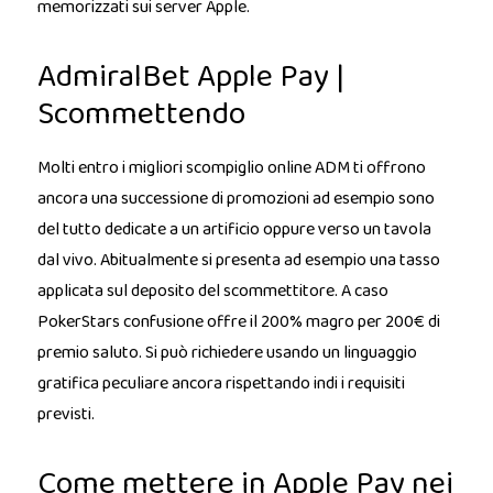
memorizzati sui server Apple.
AdmiralBet Apple Pay |
Scommettendo
Molti entro i migliori scompiglio online ADM ti offrono
ancora una successione di promozioni ad esempio sono
del tutto dedicate a un artificio oppure verso un tavola
dal vivo. Abitualmente si presenta ad esempio una tasso
applicata sul deposito del scommettitore. A caso
PokerStars confusione offre il 200% magro per 200€ di
premio saluto. Si può richiedere usando un linguaggio
gratifica peculiare ancora rispettando indi i requisiti
previsti.
Come mettere in Apple Pay nei