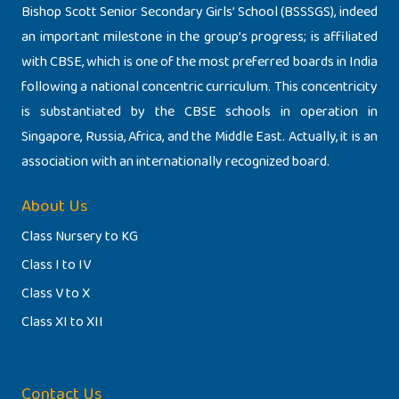
Bishop Scott Senior Secondary Girls’ School (BSSSGS), indeed
an important milestone in the group’s progress; is affiliated
with CBSE, which is one of the most preferred boards in India
following a national concentric curriculum. This concentricity
is substantiated by the CBSE schools in operation in
Singapore, Russia, Africa, and the Middle East. Actually, it is an
association with an internationally recognized board.
About Us
Class Nursery to KG
Class I to IV
Class V to X
Class XI to XII
Contact Us