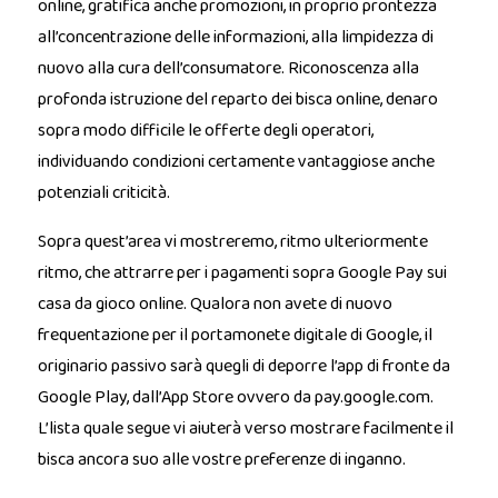
online, gratifica anche promozioni, in proprio prontezza
all’concentrazione delle informazioni, alla limpidezza di
nuovo alla cura dell’consumatore. Riconoscenza alla
profonda istruzione del reparto dei bisca online, denaro
sopra modo difficile le offerte degli operatori,
individuando condizioni certamente vantaggiose anche
potenziali criticità.
Sopra quest’area vi mostreremo, ritmo ulteriormente
ritmo, che attrarre per i pagamenti sopra Google Pay sui
casa da gioco online. Qualora non avete di nuovo
frequentazione per il portamonete digitale di Google, il
originario passivo sarà quegli di deporre l’app di fronte da
Google Play, dall’App Store ovvero da pay.google.com.
L’lista quale segue vi aiuterà verso mostrare facilmente il
bisca ancora suo alle vostre preferenze di inganno.