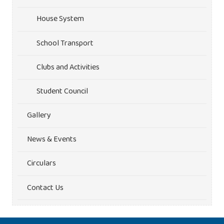
House System
School Transport
Clubs and Activities
Student Council
Gallery
News & Events
Circulars
Contact Us