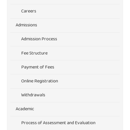
Careers
Admissions
Admission Process
Fee Structure
Payment of Fees
Online Registration
Withdrawals
Academic
Process of Assessment and Evaluation