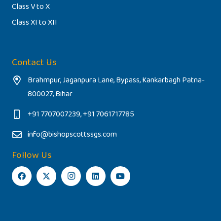
Class V to X
Class XI to XII
Contact Us
Brahmpur, Jaganpura Lane, Bypass, Kankarbagh Patna-
800027, Bihar
+91 7707007239, +91 7061717785
info@bishopscottssgs.com
Follow Us