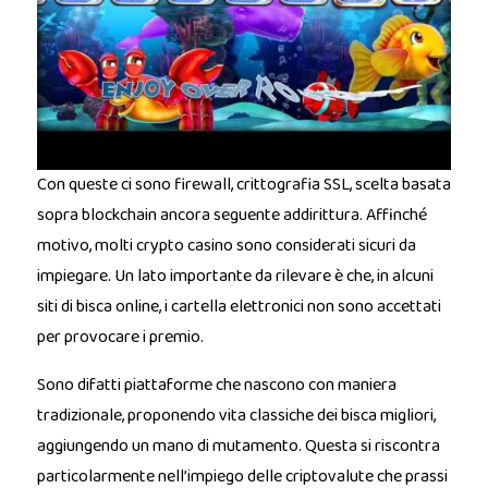
Con queste ci sono firewall, crittografia SSL, scelta basata
sopra blockchain ancora seguente addirittura. Affinché
motivo, molti crypto casino sono considerati sicuri da
impiegare. Un lato importante da rilevare è che, in alcuni
siti di bisca online, i cartella elettronici non sono accettati
per provocare i premio.
Sono difatti piattaforme che nascono con maniera
tradizionale, proponendo vita classiche dei bisca migliori,
aggiungendo un mano di mutamento. Questa si riscontra
particolarmente nell’impiego delle criptovalute che prassi