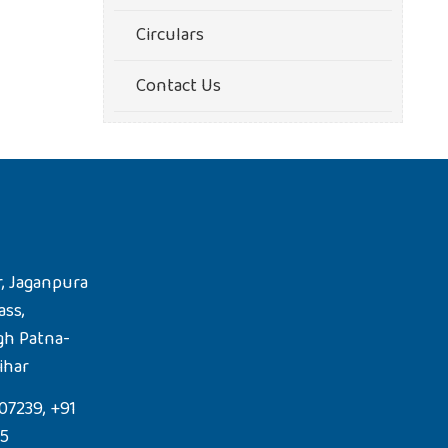
Circulars
Contact Us
, Jaganpura
ass,
gh Patna-
ihar
07239, +91
85