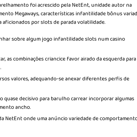
parelhamento foi acrescido pela NetEnt, unidade autor na
ento Megaways, características infantilidade bônus variad
aficionados por slots de parada volatilidade.
har sobre algum jogo infantilidade slots num casino
ar, as combinações criancice favor airado da esquerda para
.
rsos valores, adequando-se anexar diferentes perfis de
vo quase decisivo para barulho carrear incorporar algumas
imento ancho.
o da NetEnt onde uma anúncio variedade de comportament