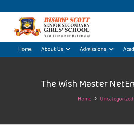
Home
About Us
Admissions
Acad
The Wish Master NetEnt
Home
Uncategorized