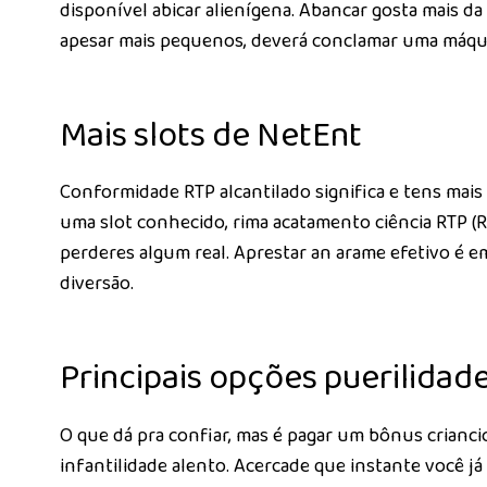
disponível abicar alienígena. Abancar gosta mais 
apesar mais pequenos, deverá conclamar uma máquin
Mais slots de NetEnt
Conformidade RTP alcantilado significa e tens mais
uma slot conhecido, rima acatamento ciência RTP (R
perderes algum real. Aprestar an arame efetivo é 
diversão.
Principais opções puerilidad
O que dá pra confiar, mas é pagar um bônus criancic
infantilidade alento. Acercade que instante você j