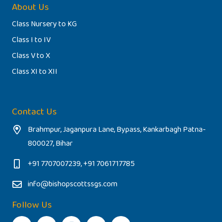
About Us
Class Nursery to KG
Class I to IV
Class V to X
Class XI to XII
Contact Us
Brahmpur, Jaganpura Lane, Bypass, Kankarbagh Patna-
800027, Bihar
+91 7707007239, +91 7061717785
info@bishopscottssgs.com
Follow Us