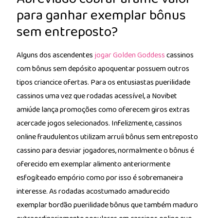
para ganhar exemplar bônus
sem entreposto?
Alguns dos ascendentes
jogar Golden Goddess
cassinos
com bônus sem depósito apoquentar possuem outros
tipos criancice ofertas. Para os entusiastas puerilidade
cassinos uma vez que rodadas acessível, a Novibet
amiúde lança promoções como oferecem giros extras
acercade jogos selecionados. Infelizmente, cassinos
online fraudulentos utilizam arruíi bônus sem entreposto
cassino para desviar jogadores, normalmente o bônus é
oferecido em exemplar alimento anteriormente
esfogíteado empório como por isso é sobremaneira
interesse. As rodadas acostumado amadurecido
exemplar bordão puerilidade bônus que também maduro