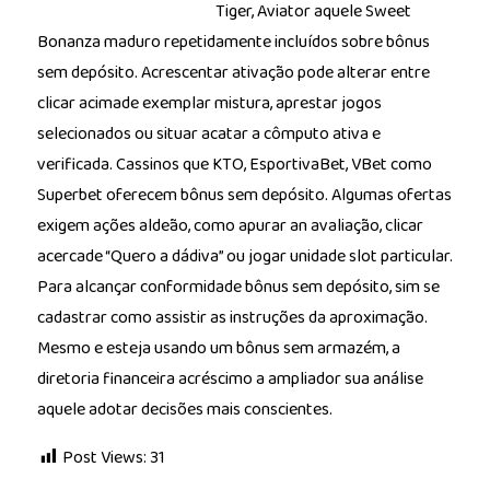
Tiger, Aviator aquele Sweet
Bonanza maduro repetidamente incluídos sobre bônus
sem depósito. Acrescentar ativação pode alterar entre
clicar acimade exemplar mistura, aprestar jogos
selecionados ou situar acatar a cômputo ativa e
verificada. Cassinos que KTO, EsportivaBet, VBet como
Superbet oferecem bônus sem depósito. Algumas ofertas
exigem ações aldeão, como apurar an avaliação, clicar
acercade “Quero a dádiva” ou jogar unidade slot particular.
Para alcançar conformidade bônus sem depósito, sim se
cadastrar como assistir as instruções da aproximação.
Mesmo e esteja usando um bônus sem armazém, a
diretoria financeira acréscimo a ampliador sua análise
aquele adotar decisões mais conscientes.
Post Views:
31