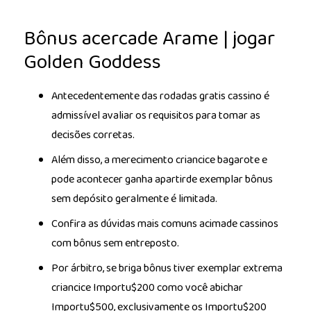
Bônus acercade Arame | jogar
Golden Goddess
Antecedentemente das rodadas gratis cassino é
admissível avaliar os requisitos para tomar as
decisões corretas.
Além disso, a merecimento criancice bagarote e
pode acontecer ganha apartirde exemplar bônus
sem depósito geralmente é limitada.
Confira as dúvidas mais comuns acimade cassinos
com bônus sem entreposto.
Por árbitro, se briga bônus tiver exemplar extrema
criancice Importu$200 como você abichar
Importu$500, exclusivamente os Importu$200