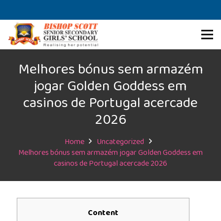
Melhores bónus sem armazém
jogar Golden Goddess em
casinos de Portugal acercade
2026
Home
Uncategorized
Melhores bónus sem armazém jogar Golden Goddess em
casinos de Portugal acercade 2026
Content