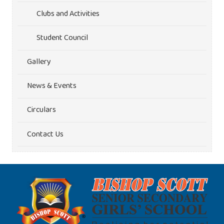
Clubs and Activities
Student Council
Gallery
News & Events
Circulars
Contact Us