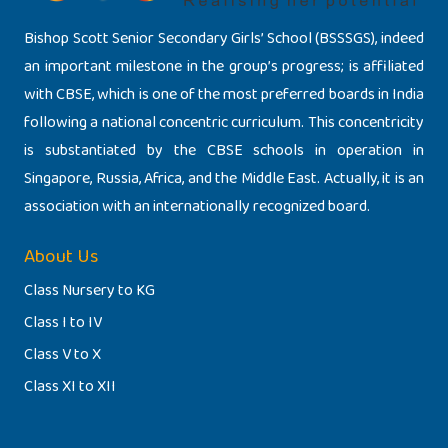
Bishop Scott Senior Secondary Girls’ School (BSSSGS), indeed
an important milestone in the group’s progress; is affiliated
with CBSE, which is one of the most preferred boards in India
following a national concentric curriculum. This concentricity
is substantiated by the CBSE schools in operation in
Singapore, Russia, Africa, and the Middle East. Actually, it is an
association with an internationally recognized board.
About Us
Class Nursery to KG
Class I to IV
Class V to X
Class XI to XII