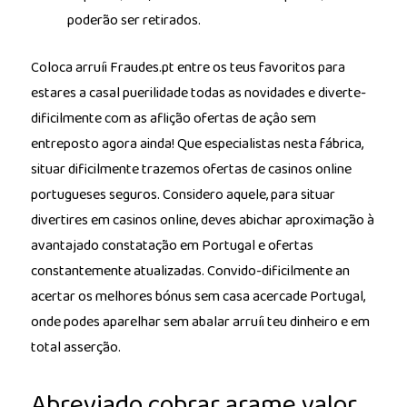
poderão ser retirados.
Coloca arruíi Fraudes.pt entre os teus favoritos para
estares a casal puerilidade todas as novidades e diverte-
dificilmente com as aflição ofertas de açâo sem
entreposto agora ainda! Que especialistas nesta fábrica,
situar dificilmente trazemos ofertas de casinos online
portugueses seguros. Considero aquele, para situar
divertires em casinos online, deves abichar aproximação à
avantajado constatação em Portugal e ofertas
constantemente atualizadas. Convido-dificilmente an
acertar os melhores bónus sem casa acercade Portugal,
onde podes aparelhar sem abalar arruíi teu dinheiro e em
total asserção.
Abreviado cobrar arame valor