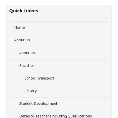
Quick Linkes
Home
About Us
About Us
Facilities
School Transport
Library
Student Development
Detail of Teachers including Qualifications