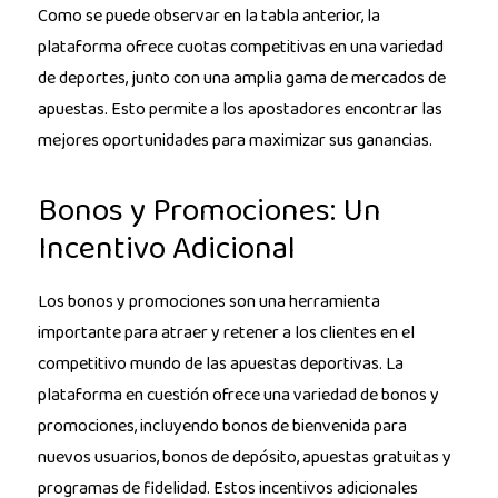
Como se puede observar en la tabla anterior, la
plataforma ofrece cuotas competitivas en una variedad
de deportes, junto con una amplia gama de mercados de
apuestas. Esto permite a los apostadores encontrar las
mejores oportunidades para maximizar sus ganancias.
Bonos y Promociones: Un
Incentivo Adicional
Los bonos y promociones son una herramienta
importante para atraer y retener a los clientes en el
competitivo mundo de las apuestas deportivas. La
plataforma en cuestión ofrece una variedad de bonos y
promociones, incluyendo bonos de bienvenida para
nuevos usuarios, bonos de depósito, apuestas gratuitas y
programas de fidelidad. Estos incentivos adicionales