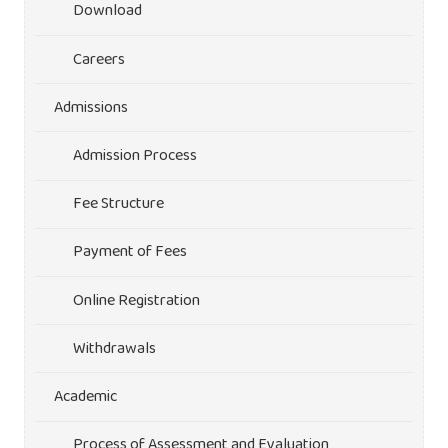
Download
Careers
Admissions
Admission Process
Fee Structure
Payment of Fees
Online Registration
Withdrawals
Academic
Process of Assessment and Evaluation