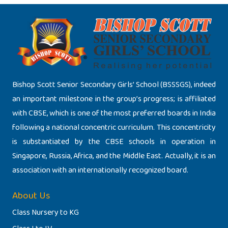
Bishop Scott Senior Secondary Girls’ School (BSSSGS), indeed
an important milestone in the group’s progress; is affiliated
with CBSE, which is one of the most preferred boards in India
following a national concentric curriculum. This concentricity
is substantiated by the CBSE schools in operation in
Singapore, Russia, Africa, and the Middle East. Actually, it is an
association with an internationally recognized board.
About Us
Class Nursery to KG