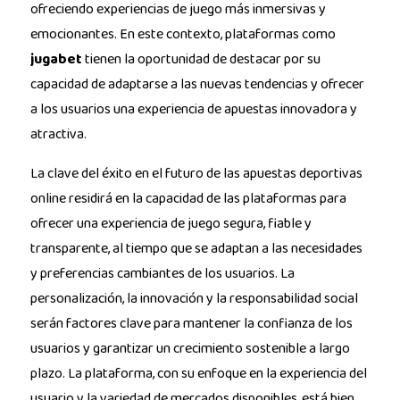
ofreciendo experiencias de juego más inmersivas y
emocionantes. En este contexto, plataformas como
jugabet
tienen la oportunidad de destacar por su
capacidad de adaptarse a las nuevas tendencias y ofrecer
a los usuarios una experiencia de apuestas innovadora y
atractiva.
La clave del éxito en el futuro de las apuestas deportivas
online residirá en la capacidad de las plataformas para
ofrecer una experiencia de juego segura, fiable y
transparente, al tiempo que se adaptan a las necesidades
y preferencias cambiantes de los usuarios. La
personalización, la innovación y la responsabilidad social
serán factores clave para mantener la confianza de los
usuarios y garantizar un crecimiento sostenible a largo
plazo. La plataforma, con su enfoque en la experiencia del
usuario y la variedad de mercados disponibles, está bien