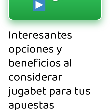
Interesantes
opciones y
beneficios al
considerar
jugabet para tus
apuestas