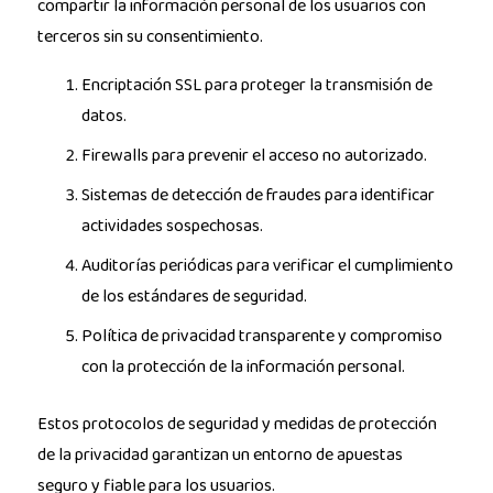
compartir la información personal de los usuarios con
terceros sin su consentimiento.
Encriptación SSL para proteger la transmisión de
datos.
Firewalls para prevenir el acceso no autorizado.
Sistemas de detección de fraudes para identificar
actividades sospechosas.
Auditorías periódicas para verificar el cumplimiento
de los estándares de seguridad.
Política de privacidad transparente y compromiso
con la protección de la información personal.
Estos protocolos de seguridad y medidas de protección
de la privacidad garantizan un entorno de apuestas
seguro y fiable para los usuarios.