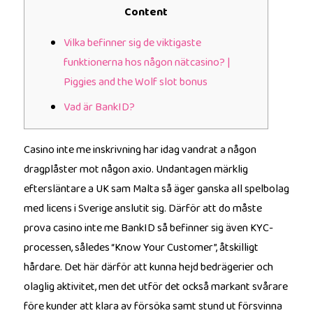
Content
Vilka befinner sig de viktigaste
funktionerna hos någon nätcasino? |
Piggies and the Wolf slot bonus
Vad är BankID?
Casino inte me inskrivning har idag vandrat a någon
dragplåster mot någon axio. Undantagen märklig
eftersläntare a UK sam Malta så äger ganska all spelbolag
med licens i Sverige anslutit sig. Därför att do måste
prova casino inte me BankID så befinner sig även KYC-
processen, således “Know Your Customer”, åtskilligt
hårdare.
Det här därför att kunna hejd bedrägerier och
olaglig aktivitet, men det utför det också markant svårare
före kunder att klara av försöka samt stund ut försvinna