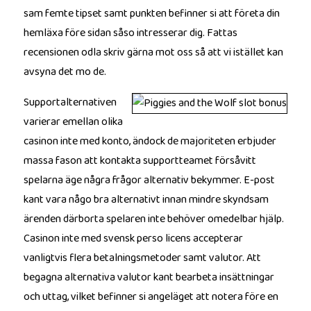
sam femte tipset samt punkten befinner si att företa din
hemläxa före sidan såso intresserar dig. Fattas
recensionen odla skriv gärna mot oss så att vi istället kan
avsyna det mo de.
Supportalternativen
varierar emellan olika
casinon inte med konto, ändock de majoriteten erbjuder
massa fason att kontakta supportteamet försåvitt
spelarna äge några frågor alternativ bekymmer. E-post
kant vara någo bra alternativt innan mindre skyndsam
ärenden därborta spelaren inte behöver omedelbar hjälp.
Casinon inte med svensk perso licens accepterar
vanligtvis flera betalningsmetoder samt valutor. Att
begagna alternativa valutor kant bearbeta insättningar
och uttag, vilket befinner si angeläget att notera före en