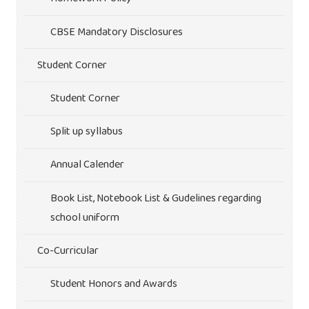
CBSE Mandatory Disclosures
Student Corner
Student Corner
Split up syllabus
Annual Calender
Book List, Notebook List & Gudelines regarding
school uniform
Co-Curricular
Student Honors and Awards