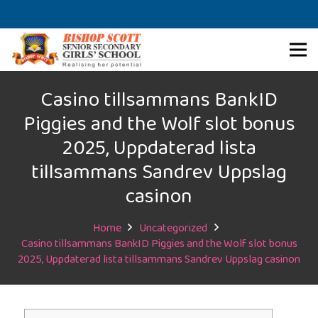
Casino tillsammans BankID
Piggies and the Wolf slot bonus
2025, Uppdaterad lista
tillsammans Sandrev Uppslag
casinon
Home
Uncategorized
Casino tillsammans BankID Piggies and the Wolf slot bonus
2025, Uppdaterad lista tillsammans Sandrev Uppslag casinon