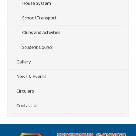
House System
School Transport
Clubs and Activities
Student Council
Gallery
News & Events
Circulars
Contact Us