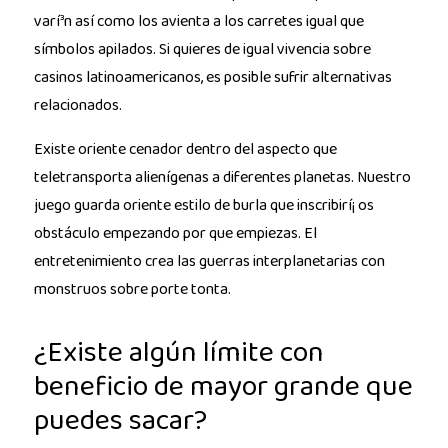
varí³n así­ como los avienta a los carretes igual que
símbolos apilados. Si quieres de igual vivencia sobre
casinos latinoamericanos, es posible sufrir alternativas
relacionados.
Existe oriente cenador dentro del aspecto que
teletransporta alienígenas a diferentes planetas. Nuestro
juego guarda oriente estilo de burla que inscribirí¡ os
obstáculo empezando por que empiezas. El
entretenimiento crea las guerras interplanetarias con
monstruos sobre porte tonta.
¿Existe algún límite con
beneficio de mayor grande que
puedes sacar?