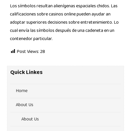
Los símbolos resultan alienígenas espaciales chidos. Las
calificaciones sobre casinos online pueden ayudar an
adoptar superiores decisiones sobre entretenimiento. Lo
cual envía las símbolos después de una cadeneta en un
contenedor particular.
Post Views:
28
Quick Linkes
Home
About Us
About Us