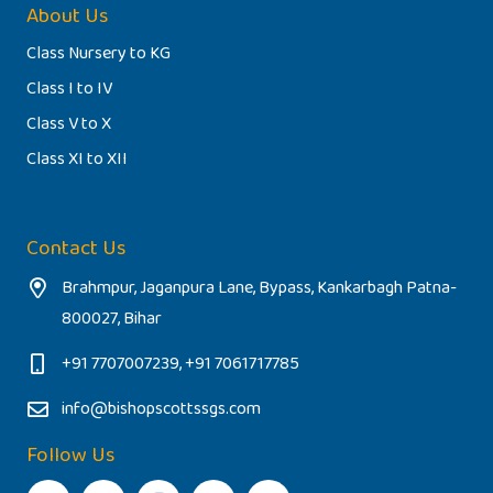
About Us
Class Nursery to KG
Class I to IV
Class V to X
Class XI to XII
Contact Us
Brahmpur, Jaganpura Lane, Bypass, Kankarbagh Patna-
800027, Bihar
+91 7707007239, +91 7061717785
info@bishopscottssgs.com
Follow Us