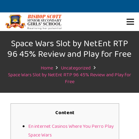
Space Wars Slot by NetEnt RTP
96 45% Review and Play for Free
Home
Uncategorized
Space Wars Slot by NetEnt RTP 96 45% Review and Play for
Free
Content
En internet Casinos Where You Perro Play
Space Wars