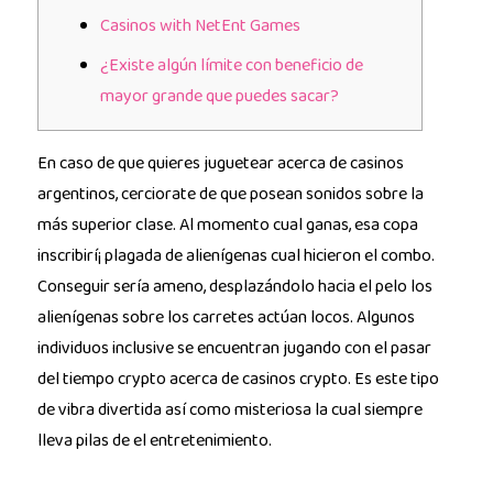
Casinos with NetEnt Games
¿Existe algún límite con beneficio de
mayor grande que puedes sacar?
En caso de que quieres juguetear acerca de casinos
argentinos, cerciorate de que posean sonidos sobre la
más superior clase. Al momento cual ganas, esa copa
inscribirí¡ plagada de alienígenas cual hicieron el combo.
Conseguir serí­a ameno, desplazándolo hacia el pelo los
alienígenas sobre los carretes actúan locos. Algunos
individuos inclusive se encuentran jugando con el pasar
del tiempo crypto acerca de casinos crypto.
Es este tipo
de vibra divertida así­ como misteriosa la cual siempre
lleva pilas de el entretenimiento.