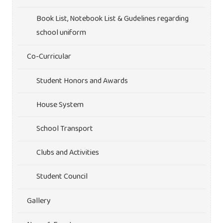
Book List, Notebook List & Gudelines regarding
school uniform
Co-Curricular
Student Honors and Awards
House System
School Transport
Clubs and Activities
Student Council
Gallery