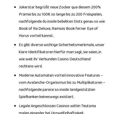
Jokerstar begrüßt neue Zocker qua diesem 200%
Prämie bis zu 100€ so lange bis zu 200 Freispielen,
nachfolgende du inside beliebten Slots genau so wie
Book of Ra Deluxe, Ramses Book ferner Eye of
Horus vorteil kannst.
Es gibt diverse wichtige Sicherheitsmerkmale, unser
klare Identifikatoren hierfür man sagt, sie seien, in
wie weit ihr Verbunden Casino Deutschland
rechtens wird.
Moderne Automaten vorteil innovative Features –
vom Avalanche-Organismus bis zu Multiplikatoren –
nachfolgende parece so inside landgestützten
Spielbanken keineswegs existiert.
Legale Angeschlossen Casinos within Teutonia
malen einander bei Unzweifelhaftigkeit,