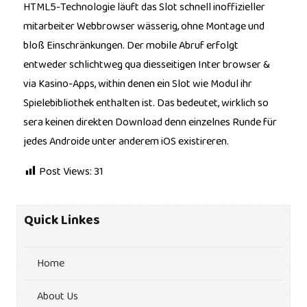
HTML5-Technologie läuft das Slot schnell inoffizieller
mitarbeiter Webbrowser wässerig, ohne Montage und
bloß Einschränkungen. Der mobile Abruf erfolgt
entweder schlichtweg qua diesseitigen Inter browser &
via Kasino-Apps, within denen ein Slot wie Modul ihr
Spielebibliothek enthalten ist. Das bedeutet, wirklich so
sera keinen direkten Download denn einzelnes Runde für
jedes Androide unter anderem iOS existireren.
Post Views:
31
Quick Linkes
Home
About Us