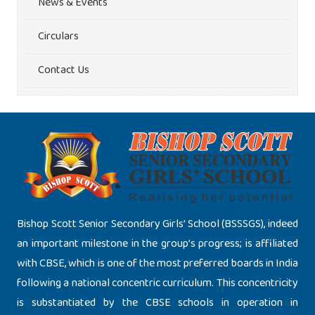
News & Events
Circulars
Contact Us
Bishop Scott Senior Secondary Girls’ School (BSSSGS), indeed
an important milestone in the group’s progress; is affiliated
with CBSE, which is one of the most preferred boards in India
following a national concentric curriculum. This concentricity
is substantiated by the CBSE schools in operation in