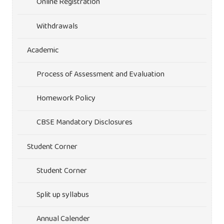
Online Registration
Withdrawals
Academic
Process of Assessment and Evaluation
Homework Policy
CBSE Mandatory Disclosures
Student Corner
Student Corner
Split up syllabus
Annual Calender