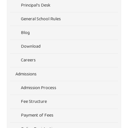
Principal’s Desk
General School Rules
Blog
Download
Careers
Admissions
Admission Process
Fee Structure
Payment of Fees