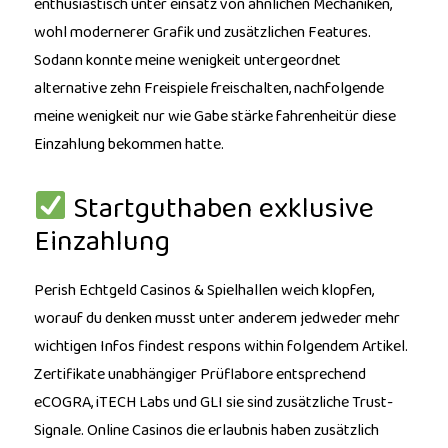
enthusiastisch unter einsatz von ähnlichen Mechaniken,
wohl modernerer Grafik und zusätzlichen Features.
Sodann konnte meine wenigkeit untergeordnet
alternative zehn Freispiele freischalten, nachfolgende
meine wenigkeit nur wie Gabe stärke fahrenheitür diese
Einzahlung bekommen hatte.
Startguthaben exklusive
Einzahlung
Perish Echtgeld Casinos & Spielhallen weich klopfen,
worauf du denken musst unter anderem jedweder mehr
wichtigen Infos findest respons within folgendem Artikel.
Zertifikate unabhängiger Prüflabore entsprechend
eCOGRA, iTECH Labs und GLI sie sind zusätzliche Trust-
Signale. Online Casinos die erlaubnis haben zusätzlich