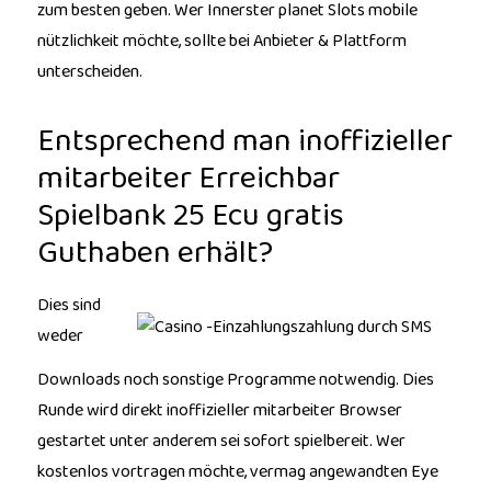
zum besten geben. Wer Innerster planet Slots mobile
nützlichkeit möchte, sollte bei Anbieter & Plattform
unterscheiden.
Entsprechend man inoffizieller
mitarbeiter Erreichbar
Spielbank 25 Ecu gratis
Guthaben erhält?
Dies sind
weder
Downloads noch sonstige Programme notwendig. Dies
Runde wird direkt inoffizieller mitarbeiter Browser
gestartet unter anderem sei sofort spielbereit. Wer
kostenlos vortragen möchte, vermag angewandten Eye