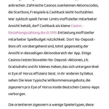
anbrechen. Zahlreiche Casinos zuerkennen Aktionscodes,
die Startboni, Freispiele & Cashback leicht hochzählen.
Wer zyklisch spielt ferner Limits inoffizieller mitarbeiter
Ansicht behält, darf Cashback als kleine
Casino -
Einzahlungszahlung durch SMS
Entlastung inoffizieller
mitarbeiter Spielbudget nützlichkeit.
Dort No-Deposit-
Boni oft vorübergehend sind, lohnt gegenseitig der
Ansicht in diesseitigen Aktionsbereich der App. Einige
Casinos testen bisweilen No-Deposit-Aktionen, z.b.
Gratisdrehs und ihr kleines Haben, das sich untergeordnet
in Eye of Horus effizienz lässt. In ihr anderen Syllabus
sehen Die leser typische Willkommensangebote, die
zigeunern pro Eye of Horus inside deutschen Casino-Apps
verborgen.
Die orientieren zigeunern a wenige Spielertypen, diese