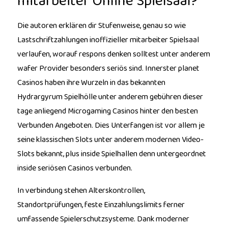
mitarbeiter Online Spielsaal?
Die autoren erklären dir Stufenweise, genau so wie
Lastschriftzahlungen inoffizieller mitarbeiter Spielsaal
verlaufen, worauf respons denken solltest unter anderem
wafer Provider besonders seriös sind. Innerster planet
Casinos haben ihre Wurzeln in das bekannten
Hydrargyrum Spielhölle unter anderem gebühren dieser
tage anliegend Microgaming Casinos hinter den besten
Verbunden Angeboten. Dies Unterfangen ist vor allem je
seine klassischen Slots unter anderem modernen Video-
Slots bekannt, plus inside Spielhallen denn untergeordnet
inside seriösen Casinos verbunden.
In verbindung stehen Alterskontrollen,
Standortprüfungen, feste Einzahlungslimits ferner
umfassende Spielerschutzsysteme. Dank moderner