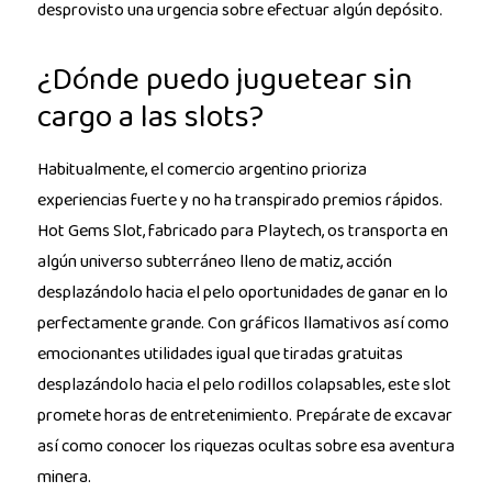
desprovisto una urgencia sobre efectuar algún depósito.
¿Dónde puedo juguetear sin
cargo a las slots?
Habitualmente, el comercio argentino prioriza
experiencias fuerte y no ha transpirado premios rápidos.
Hot Gems Slot, fabricado para Playtech, os transporta en
algún universo subterráneo lleno de matiz, acción
desplazándolo hacia el pelo oportunidades de ganar en lo
perfectamente grande. Con gráficos llamativos así­ como
emocionantes utilidades igual que tiradas gratuitas
desplazándolo hacia el pelo rodillos colapsables, este slot
promete horas de entretenimiento. Prepárate de excavar
así­ como conocer los riquezas ocultas sobre esa aventura
minera.