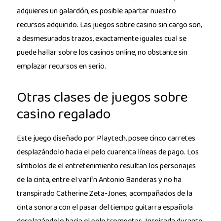
adquieres un galardón, es posible apartar nuestro
recursos adquirido. Las juegos sobre casino sin cargo son,
a desmesurados trazos, exactamente iguales cual se
puede hallar sobre los casinos online, no obstante sin
emplazar recursos en serio.
Otras clases de juegos sobre
casino regalado
Este juego diseñado por Playtech, posee cinco carretes
desplazándolo hacia el pelo cuarenta líneas de pago. Los
símbolos de el entretenimiento resultan los personajes
de la cinta, entre el varí³n Antonio Banderas y no ha
transpirado Catherine Zeta-Jones; acompañados de la
cinta sonora con el pasar del tiempo guitarra española