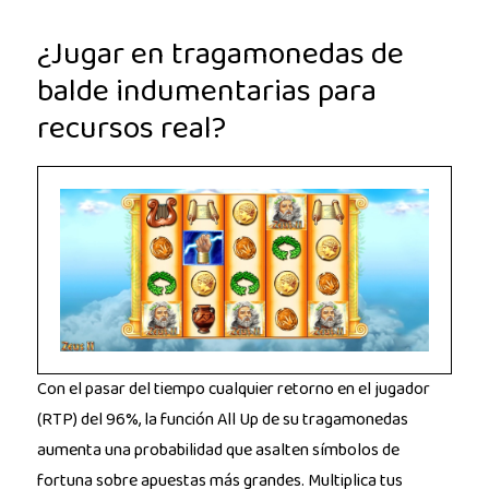
¿Jugar en tragamonedas de
balde indumentarias para
recursos real?
Con el pasar del tiempo cualquier retorno en el jugador
(RTP) del 96%, la función All Up de su tragamonedas
aumenta una probabilidad que asalten símbolos de
fortuna sobre apuestas más grandes. Multiplica tus