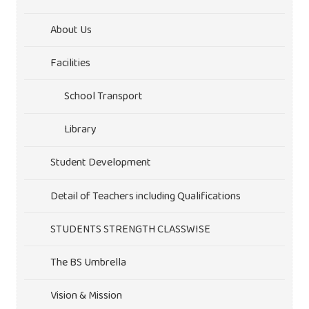
About Us
Facilities
School Transport
Library
Student Development
Detail of Teachers including Qualifications
STUDENTS STRENGTH CLASSWISE
The BS Umbrella
Vision & Mission