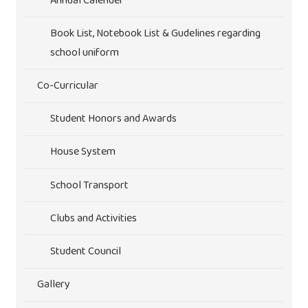
Annual Calender
Book List, Notebook List & Gudelines regarding
school uniform
Co-Curricular
Student Honors and Awards
House System
School Transport
Clubs and Activities
Student Council
Gallery