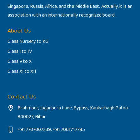
Singapore, Russia, Africa, and the Middle East. Actually, it is an
association with an internationally recognized board.
About Us
Class Nursery to KG
Class I to IV
Class V to X
Class XI to XII
Contact Us
Brahmpur, Jaganpura Lane, Bypass, Kankarbagh Patna-
800027, Bihar
+91 7707007239, +91 7061717785