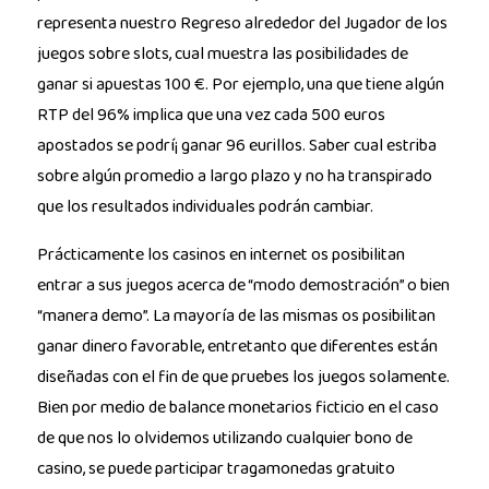
representa nuestro Regreso alrededor del Jugador de los
juegos sobre slots, cual muestra las posibilidades de
ganar si apuestas 100 €. Por ejemplo, una que tiene algún
RTP del 96% implica que una vez cada 500 euros
apostados se podrí¡ ganar 96 eurillos. Saber cual estriba
sobre algún promedio a largo plazo y no ha transpirado
que los resultados individuales podrán cambiar.
Prácticamente los casinos en internet os posibilitan
entrar a sus juegos acerca de “modo demostración” o bien
“manera demo”. La mayorí­a de las mismas os posibilitan
ganar dinero favorable, entretanto que diferentes están
diseñadas con el fin de que pruebes los juegos solamente.
Bien por medio de balance monetarios ficticio en el caso
de que nos lo olvidemos utilizando cualquier bono de
casino, se puede participar tragamonedas gratuito