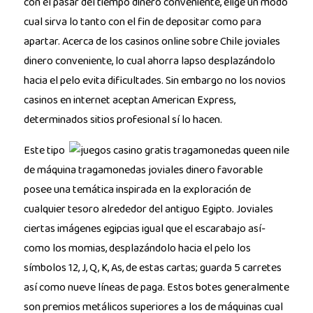
con el pasar del tiempo dinero conveniente, elige un modo
cual sirva lo tanto con el fin de depositar como para
apartar. Acerca de los casinos online sobre Chile joviales
dinero conveniente, lo cual ahorra lapso desplazándolo
hacia el pelo evita dificultades. Sin embargo no los novios
casinos en internet aceptan American Express,
determinados sitios profesional sí lo hacen.
Este tipo
de máquina tragamonedas joviales dinero favorable
posee una temática inspirada en la exploración de
cualquier tesoro alrededor del antiguo Egipto. Joviales
ciertas imágenes egipcias igual que el escarabajo así­
como los momias, desplazándolo hacia el pelo los
símbolos 12, J, Q, K, As, de estas cartas; guarda 5 carretes
así­ como nueve líneas de paga. Estos botes generalmente
son premios metálicos superiores a los de máquinas cual