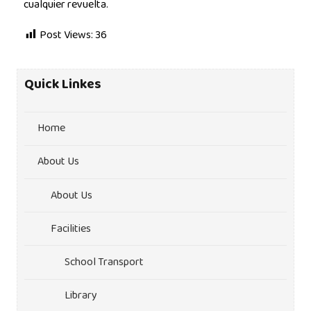
cualquier revuelta.
Post Views:
36
Quick Linkes
Home
About Us
About Us
Facilities
School Transport
Library