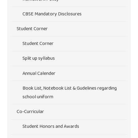
CBSE Mandatory Disclosures
Student Corner
Student Corner
Split up syllabus
Annual Calender
Book List, Notebook List & Gudelines regarding
school uniform
Co-Curricular
Student Honors and Awards