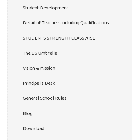
Student Development
Detail of Teachers including Qualifications
STUDENTS STRENGTH CLASSWISE
The BS Umbrella
Vision & Mission
Principal’s Desk
General School Rules
Blog
Download