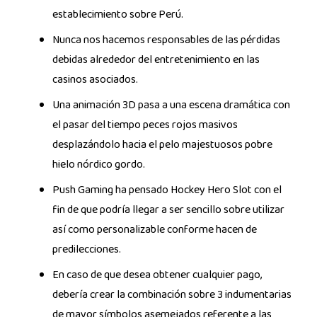
establecimiento sobre Perú.
Nunca nos hacemos responsables de las pérdidas
debidas alrededor del entretenimiento en las
casinos asociados.
Una animación 3D pasa a una escena dramática con
el pasar del tiempo peces rojos masivos
desplazándolo hacia el pelo majestuosos pobre
hielo nórdico gordo.
Push Gaming ha pensado Hockey Hero Slot con el
fin de que podrí­a llegar a ser sencillo sobre utilizar
así­ como personalizable conforme hacen de
predilecciones.
En caso de que desea obtener cualquier pago,
debería crear la combinación sobre 3 indumentarias
de mayor símbolos asemejados referente a las