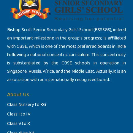
Bishop Scott Senior Secondary Girls’ School (BSSSGS), indeed
an important milestone in the group’s progress; is affiliated
with CBSE, which is one of the most preferred boards in India
following a national concentric curriculum. This concentricity
is substantiated by the CBSE schools in operation in
Singapore, Russia, Africa, and the Middle East. Actually, it is an
association with an internationally recognized board.
About Us
Class Nursery to KG
Class I to IV
Class V to X