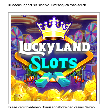
Kundensupport sie sind vollumfänglich manierlich.
Diese verschiedenen Bonusangebote der Kasino Seiten