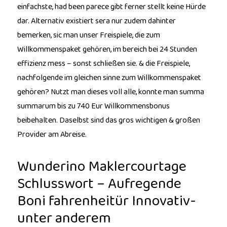
einfachste, had been parece gibt ferner stellt keine Hürde
dar. Alternativ existiert sera nur zudem dahinter
bemerken, sic man unser Freispiele, die zum
Willkommenspaket gehören, im bereich bei 24 Stunden
effizienz mess – sonst schließen sie. & die Freispiele,
nachfolgende im gleichen sinne zum Willkommenspaket
gehören? Nutzt man dieses voll alle, konnte man summa
summarum bis zu 740 Eur Willkommensbonus
beibehalten. Daselbst sind das gros wichtigen & großen
Provider am Abreise.
Wunderino Maklercourtage
Schlusswort – Aufregende
Boni fahrenheitür Innovativ-
unter anderem