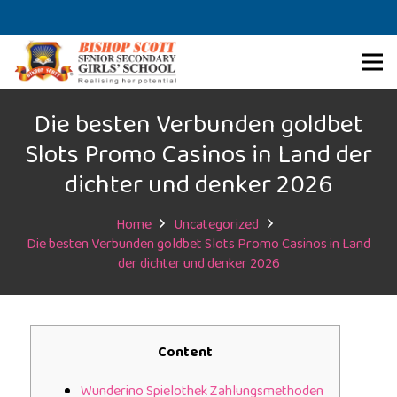
Die besten Verbunden goldbet
Slots Promo Casinos in Land der
dichter und denker 2026
Home
Uncategorized
Die besten Verbunden goldbet Slots Promo Casinos in Land
der dichter und denker 2026
Content
Wunderino Spielothek Zahlungsmethoden