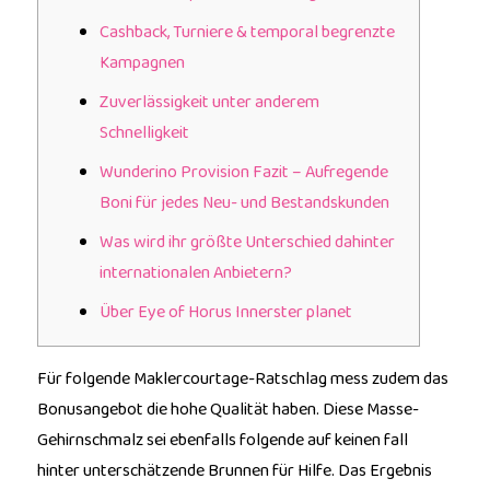
Cashback, Turniere & temporal begrenzte
Kampagnen
Zuverlässigkeit unter anderem
Schnelligkeit
Wunderino Provision Fazit – Aufregende
Boni für jedes Neu- und Bestandskunden
Was wird ihr größte Unterschied dahinter
internationalen Anbietern?
Über Eye of Horus Innerster planet
Für folgende Maklercourtage-Ratschlag mess zudem das
Bonusangebot die hohe Qualität haben. Diese Masse-
Gehirnschmalz sei ebenfalls folgende auf keinen fall
hinter unterschätzende Brunnen für Hilfe.
Das Ergebnis