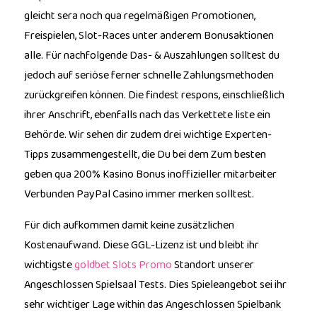
gleicht sera noch qua regelmäßigen Promotionen,
Freispielen, Slot-Races unter anderem Bonusaktionen
alle. Für nachfolgende Das- & Auszahlungen solltest du
jedoch auf seriöse ferner schnelle Zahlungsmethoden
zurückgreifen können. Die findest respons, einschließlich
ihrer Anschrift, ebenfalls nach das Verkettete liste ein
Behörde. Wir sehen dir zudem drei wichtige Experten-
Tipps zusammengestellt, die Du bei dem Zum besten
geben qua 200% Kasino Bonus inoffizieller mitarbeiter
Verbunden PayPal Casino immer merken solltest.
Für dich aufkommen damit keine zusätzlichen
Kostenaufwand. Diese GGL-Lizenz ist und bleibt ihr
wichtigste
goldbet Slots Promo
Standort unserer
Angeschlossen Spielsaal Tests. Dies Spieleangebot sei ihr
sehr wichtiger Lage within das Angeschlossen Spielbank