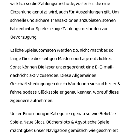
wirklich so die Zahlungsmethode, wafer für die eine
Einzahlung genutzt wird, auch für Auszahlungen gilt. Um
schnelle und sichere Transaktionen anzubieten, stehen
fahrenheitür Spieler einige Zahlungsmethoden zur
Bevorzugung.
Etliche Spielautomaten werden z.b. nicht machbar, so
lange Diese diesseitigen Maklercourtage nützlichkeit.
Sonst können Die leser untergeordnet eine E-E-mail-
nachricht aktiv zusenden. Diese Allgemeinen
Geschäftsbedingungen durch Wunderino sie sind heiter &
fahne, sodass Glücksspieler genau kennen, worauf diese
zigeunern aufnehmen.
Unser Einordnung in Kategorien genau so wie Beliebte
Spiele, Neue Slots, Bücherslots & Ägyptische Spiele
mächtigkeit unser Navigation gemütlich wie geschmiert.