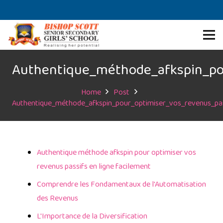
Authentique_méthode_afkspin_pou
Home
Post
Authentique_méthode_afkspin_pour_optimiser_vos_revenus_pas
Authentique méthode afkspin pour optimiser vos
revenus passifs en ligne facilement
Comprendre les Fondamentaux de l'Automatisation
des Revenus
L'Importance de la Diversification