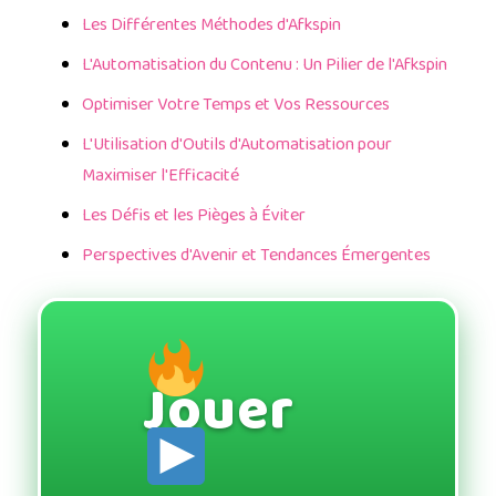
Les Différentes Méthodes d'Afkspin
L'Automatisation du Contenu : Un Pilier de l'Afkspin
Optimiser Votre Temps et Vos Ressources
L'Utilisation d'Outils d'Automatisation pour
Maximiser l'Efficacité
Les Défis et les Pièges à Éviter
Perspectives d'Avenir et Tendances Émergentes
Jouer