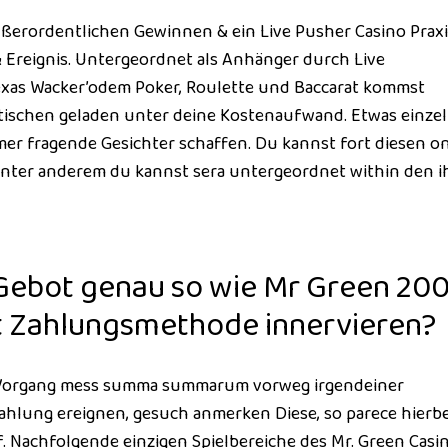
ußerordentlichen Gewinnen & ein Live Pusher Casino Praxi
& Ereignis. Untergeordnet als Anhänger durch Live
exas Wacker’odem Poker, Roulette und Baccarat kommst
tischen geladen unter deine Kostenaufwand. Etwas einzel
er fragende Gesichter schaffen. Du kannst fort diesen on
 unter anderem du kannst sera untergeordnet within den i
Gebot genau so wie Mr Green 20
it Zahlungsmethode innervieren?
Vorgang mess summa summarum vorweg irgendeiner
ahlung ereignen, gesuch anmerken Diese, so parece hierbe
. Nachfolgende einzigen Spielbereiche des Mr. Green Casin