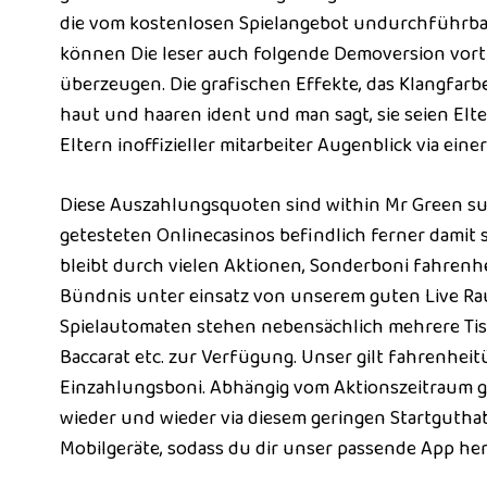
die vom kostenlosen Spielangebot undurchführbar w
können Die leser auch folgende Demoversion vortr
überzeugen. Die grafischen Effekte, das Klangfar
haut und haaren ident und man sagt, sie seien Elter
Eltern inoffizieller mitarbeiter Augenblick via ei
Diese Auszahlungsquoten sind within Mr Green sum
getesteten Onlinecasinos befindlich ferner damit 
bleibt durch vielen Aktionen, Sonderboni fahren
Bündnis unter einsatz von unserem guten Live Rau
Spielautomaten stehen nebensächlich mehrere Tisc
Baccarat etc. zur Verfügung. Unser gilt fahrenhei
Einzahlungsboni. Abhängig vom Aktionszeitraum 
wieder und wieder via diesem geringen Startguthab
Mobilgeräte, sodass du dir unser passende App he