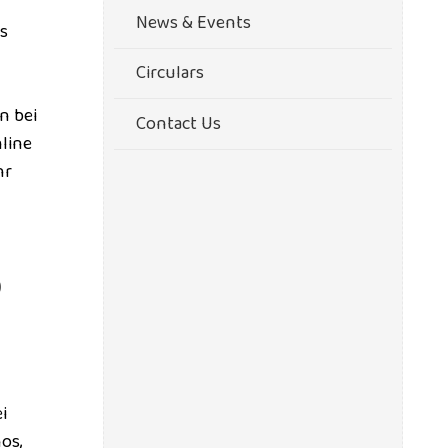
News & Events
s
Circulars
n bei
Contact Us
line
hr
0
i
os,