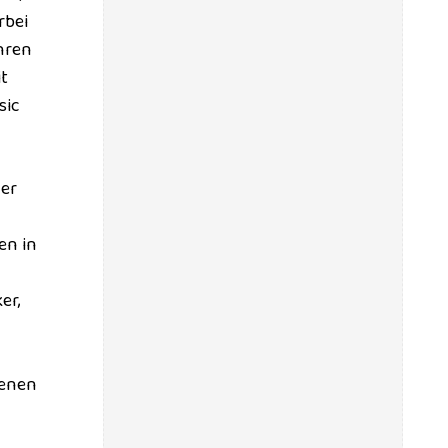
rbei
hren
t
sic
ler
en in
er,
denen