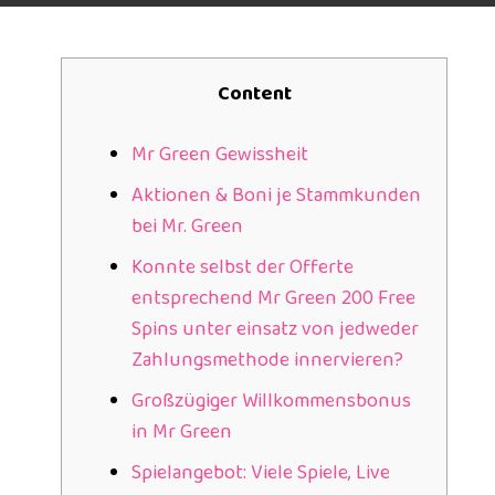
Content
Mr Green Gewissheit
Aktionen & Boni je Stammkunden
bei Mr. Green
Konnte selbst der Offerte
entsprechend Mr Green 200 Free
Spins unter einsatz von jedweder
Zahlungsmethode innervieren?
Großzügiger Willkommensbonus
in Mr Green
Spielangebot: Viele Spiele, Live