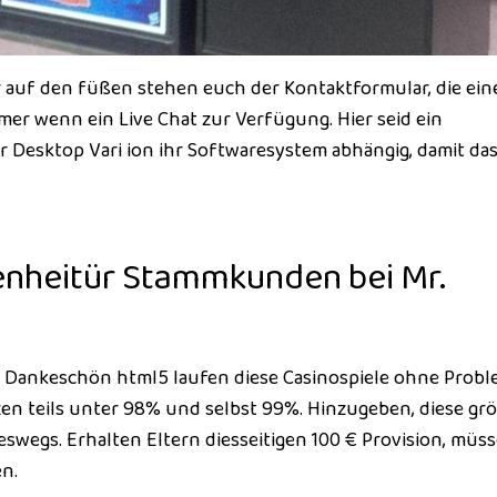
 auf den füßen stehen euch der Kontaktformular, die ein
er wenn ein Live Chat zur Verfügung. Hier seid ein
 Desktop Vari ion ihr Softwaresystem abhängig, damit da
enheitür Stammkunden bei Mr.
n. Dankeschön html5 laufen diese Casinospiele ohne Prob
zen teils unter 98% und selbst 99%. Hinzugeben, diese gr
neswegs. Erhalten Eltern diesseitigen 100 € Provision, müs
en.