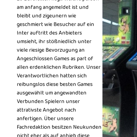
am anfang angemeldet ist und
bleibt und zigeunern wie
geschmiert wie Besucher auf ein
Inter auftritt des Anbieters
umsieht, ihr stößniedlich unter
viele riesige Bevorzugung an
Angeschlossen Games as part of
allen erdenklichen Rubriken. Unser
Verantwortlichen hatten sich
reibungslos diese besten Games
ausgewählt um angewandten
Verbunden Spielern unser
attrativste Angebot nach
anfertigen. Über unsere
Fachredaktion besitzen Neukunden
nicht eher als auf anhieb diese