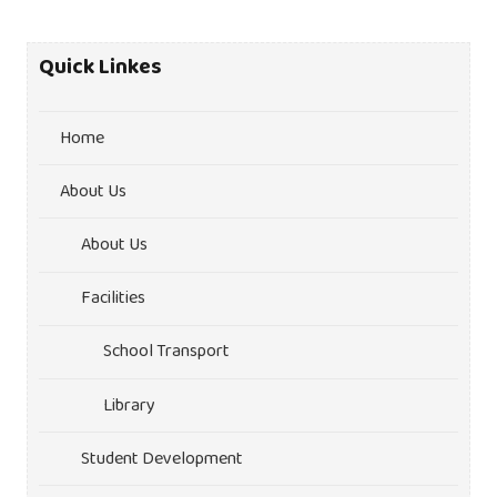
Quick Linkes
Home
About Us
About Us
Facilities
School Transport
Library
Student Development