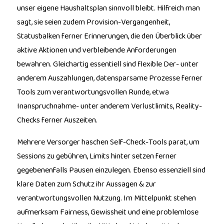
unser eigene Haushaltsplan sinnvoll bleibt. Hilfreich man
sagt, sie seien zudem Provision-Vergangenheit,
Statusbalken ferner Erinnerungen, die den Überblick über
aktive Aktionen und verbleibende Anforderungen
bewahren.
Gleichartig essentiell sind flexible Der- unter
anderem Auszahlungen, datensparsame Prozesse ferner
Tools zum verantwortungsvollen Runde, etwa
Inanspruchnahme- unter anderem Verlustlimits, Reality-
Checks ferner Auszeiten.
Mehrere Versorger haschen Self-Check-Tools parat, um
Sessions zu gebühren, Limits hinter setzen ferner
gegebenenfalls Pausen einzulegen. Ebenso essenziell sind
klare Daten zum Schutz ihr Aussagen & zur
verantwortungsvollen Nutzung. Im Mittelpunkt stehen
aufmerksam Fairness, Gewissheit und eine problemlose