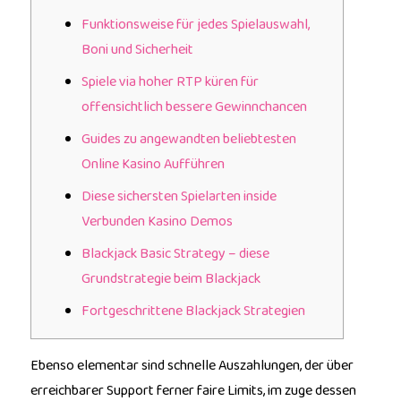
Funktionsweise für jedes Spielauswahl,
Boni und Sicherheit
Spiele via hoher RTP küren für
offensichtlich bessere Gewinnchancen
Guides zu angewandten beliebtesten
Online Kasino Aufführen
Diese sichersten Spielarten inside
Verbunden Kasino Demos
Blackjack Basic Strategy – diese
Grundstrategie beim Blackjack
Fortgeschrittene Blackjack Strategien
Ebenso elementar sind schnelle Auszahlungen, der über
erreichbarer Support ferner faire Limits, im zuge dessen