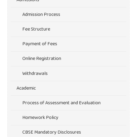
Admission Process
Fee Structure
Payment of Fees
Online Registration
Withdrawals
Academic
Process of Assessment and Evaluation
Homework Policy
CBSE Mandatory Disclosures