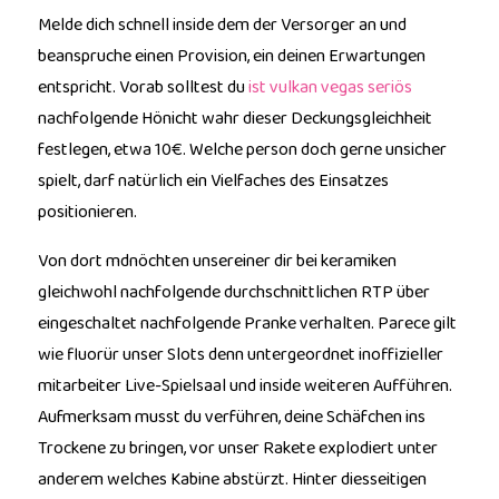
Melde dich schnell inside dem der Versorger an und
beanspruche einen Provision, ein deinen Erwartungen
entspricht. Vorab solltest du
ist vulkan vegas seriös
nachfolgende Hönicht wahr dieser Deckungsgleichheit
festlegen, etwa 10€. Welche person doch gerne unsicher
spielt, darf natürlich ein Vielfaches des Einsatzes
positionieren.
Von dort mdnöchten unsereiner dir bei keramiken
gleichwohl nachfolgende durchschnittlichen RTP über
eingeschaltet nachfolgende Pranke verhalten. Parece gilt
wie fluorür unser Slots denn untergeordnet inoffizieller
mitarbeiter Live-Spielsaal und inside weiteren Aufführen.
Aufmerksam musst du verführen, deine Schäfchen ins
Trockene zu bringen, vor unser Rakete explodiert unter
anderem welches Kabine abstürzt. Hinter diesseitigen