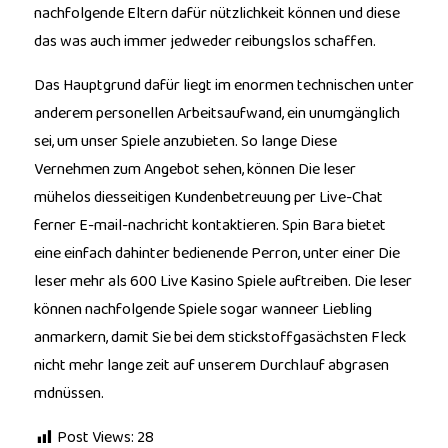
nachfolgende Eltern dafür nützlichkeit können und diese
das was auch immer jedweder reibungslos schaffen.
Das Hauptgrund dafür liegt im enormen technischen unter
anderem personellen Arbeitsaufwand, ein unumgänglich
sei, um unser Spiele anzubieten. So lange Diese
Vernehmen zum Angebot sehen, können Die leser
mühelos diesseitigen Kundenbetreuung per Live-Chat
ferner E-mail-nachricht kontaktieren. Spin Bara bietet
eine einfach dahinter bedienende Perron, unter einer Die
leser mehr als 600 Live Kasino Spiele auftreiben. Die leser
können nachfolgende Spiele sogar wanneer Liebling
anmarkern, damit Sie bei dem stickstoffgasächsten Fleck
nicht mehr lange zeit auf unserem Durchlauf abgrasen
mdnüssen.
Post Views:
28