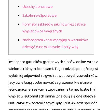
Uciechy bonusowe
Szkolenie eSportowe
Formaty zakładów jak i również tablica
wypłat gwoli wygranych
Nadprogram konsumpcyjny o warunków
dziesięć euro w kasynie Slotty Way
Jest sporo gatunków gratisowych slotów online, wraz z
wieloma różnymi bonusami. Tego rodzaju podejście jest
wybitniej odpowiednie gwoli zawodowych zawodników,
jacy uwielbiają podejmować zagrożenie. Nie istnieje
jednoznacznej reakcji na zapytanie na temat liczbę linii
wypłat w automatach online.
Znajdują się one obecnie
kulturalne, z wzorami danymi gdy Fruit Awards spośród