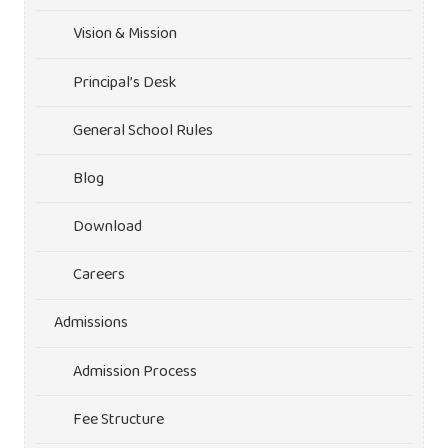
Vision & Mission
Principal’s Desk
General School Rules
Blog
Download
Careers
Admissions
Admission Process
Fee Structure