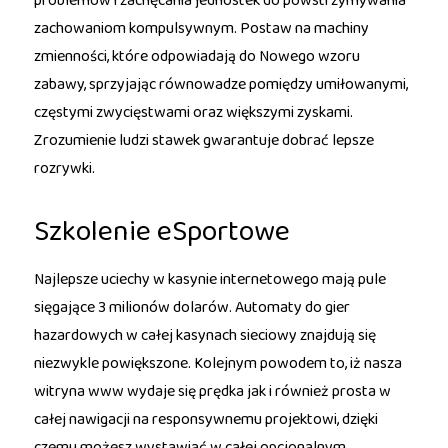
problemów i zachęcania jednostek do powstrzymywania
zachowaniom kompulsywnym. Postaw na machiny
zmienności, które odpowiadają do Nowego wzoru
zabawy, sprzyjając równowadze pomiędzy umiłowanymi,
częstymi zwycięstwami oraz większymi zyskami.
Zrozumienie ludzi stawek gwarantuje dobrać lepsze
rozrywki.
Szkolenie eSportowe
Najlepsze uciechy w kasynie internetowego mają pule
sięgające 3 milionów dolarów. Automaty do gier
hazardowych w całej kasynach sieciowy znajdują się
niezwykle powiększone. Kolejnym powodem to, iż nasza
witryna www wydaje się prędka jak i również prosta w
całej nawigacji na responsywnemu projektowi, dzięki
czemu możesz wystawiać w całej opcjonalnym