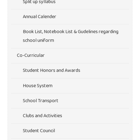
Split up syllabus
Annual Calender
Book List, Notebook List & Gudelines regarding
school uniform
Co-Curricular
Student Honors and Awards
House System
School Transport
Clubs and Activities
Student Council