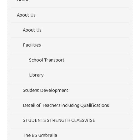
About Us
About Us
Facilities
School Transport
Library
Student Development
Detail of Teachers including Qualifications
STUDENTS STRENGTH CLASSWISE
The BS Umbrella