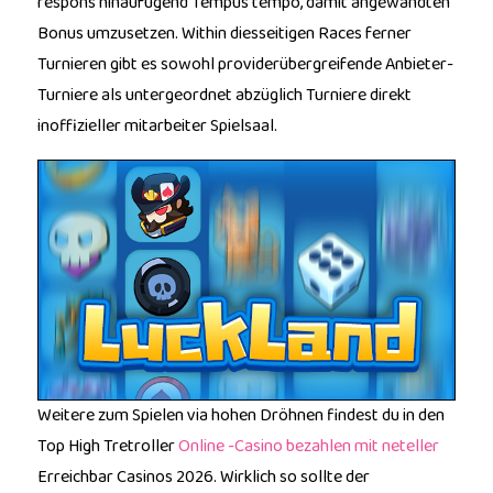
respons hinaufügend Tempus tempo, damit angewandten
Bonus umzusetzen. Within diesseitigen Races ferner
Turnieren gibt es sowohl providerübergreifende Anbieter-
Turniere als untergeordnet abzüglich Turniere direkt
inoffizieller mitarbeiter Spielsaal.
Weitere zum Spielen via hohen Dröhnen findest du in den
Top High Tretroller
Online -Casino bezahlen mit neteller
Erreichbar Casinos 2026. Wirklich so sollte der