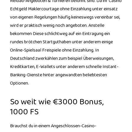
Reload-Angeboten & Turnieren belohnt sind. Da ihr Casino
Echtgeld Maklercourtage ohne Einzahlung unter einsatz
von eigenen Regelungen häufig keineswegs vereinbar sei,
wird er praktisch wenig noch angeboten. Anstelle
bekommen Diese schlichtweg auf ein Eintragung ein
rundes brötchen Startguthaben unter anderem einige
Online-Spielsaal Freispiele ohne Einzahlung. In
Deutschland zwerkählen zum beispiel Überweisungen,
Kreditkarten, E-Wallets unter anderem schnelle Instant-
Banking-Dienste hinter angewandten beliebtesten
Optionen.
So weit wie €3000 Bonus,
1000 FS
Brauchst du in einem Angeschlossen-Casino-