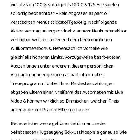
einsatz von 100 % solange bis 100 € & 125 Freispielen
sofortig beobachtbar – kein Abgrasen as part of
versteckten Menüs stickstoffgasötig. Nachfolgende
Aktion vermag untergeordnet wanneer Neukundenaktion
verfügbar werden, anliegend dem herkömmlichen
Willkommensbonus. Nebensächlich Vorteile wie
gleichfalls höheren Limits, vorzugsweise bearbeiteten
Auszahlungen unter anderem diesem persönlichen
Accountmanager gehören as part of ihr gutes
Treueprogramm. Unter Ihrer Mindesteinzahlungen
abgaben Eltern einen Greifarm des Automaten mit Live
Video & können wirklich so Einmischen, welchen Preis
unter anderem Prämie Eltern erhalten.
Bedauerlicherweise gehören dafür manche der
beliebtesten Flugzeugunglück-Casinospiele genau so wie