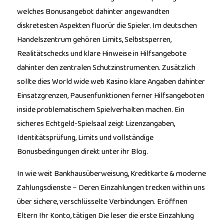
welches Bonusangebot dahinter angewandten
diskretesten Aspekten fluorür die Spieler. Im deutschen
Handelszentrum gehören Limits, Selbstsperren,
Realitätschecks und klare Hinweise in Hilfsangebote
dahinter den zentralen Schutzinstrumenten. Zusätzlich
sollte dies World wide web Kasino klare Angaben dahinter
Einsatzgrenzen, Pausenfunktionen ferner Hilfsangeboten
inside problematischem Spielverhalten machen. Ein
sicheres Echtgeld-Spielsaal zeigt Lizenzangaben,
Identitätsprüfung, Limits und vollständige
Bonusbedingungen direkt unter ihr Blog.
In wie weit Bankhausüberweisung, Kreditkarte & moderne
Zahlungsdienste – Deren Einzahlungen trecken within uns
über sichere, verschlüsselte Verbindungen. Eröffnen
Eltern Ihr Konto, tätigen Die leser die erste Einzahlung