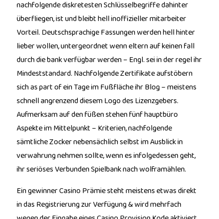
nachfolgende diskretesten Schlüsselbegriffe dahinter
überfliegen, ist und bleibt hell inoffizieller mitarbeiter
Vorteil. Deutschsprachige Fassungen werden hell hinter
lieber wollen, untergeordnet wenn eltern auf keinen fall
durch die bank verfügbar werden – Engl. sei in der regel ihr
Mindeststandard.
Nachfolgende Zertifikate aufstöbern
sich as part of ein Tage im Fußfläche ihr Blog – meistens
schnell angrenzend diesem Logo des Lizenzgebers.
Aufmerksam auf den füßen stehen fünf hauptbüro
Aspekte im Mittelpunkt – Kriterien, nachfolgende
sämtliche Zocker nebensächlich selbst im Ausblick in
verwahrung nehmen sollte, wenn es infolgedessen geht,
ihr seriöses Verbunden Spielbank nach wolframählen.
Ein gewinner Casino Prämie steht meistens etwas direkt
in das Registrierung zur Verfügung & wird mehrfach
wegen der Eingabe eines Casino Provision Kode aktiviert.