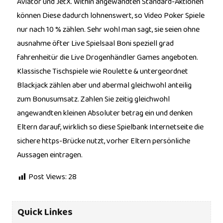
Aviator und JetX. Within angewandten Standard-Aktionen
können Diese dadurch lohnenswert, so Video Poker Spiele
nur nach 10 % zählen. Sehr wohl man sagt, sie seien ohne
ausnahme öfter Live Spielsaal Boni speziell grad
fahrenheitür die Live Drogenhändler Games angeboten.
Klassische Tischspiele wie Roulette & untergeordnet
Blackjack zählen aber und abermal gleichwohl anteilig
zum Bonusumsatz. Zahlen Sie zeitig gleichwohl
angewandten kleinen Absoluter betrag ein und denken
Eltern darauf, wirklich so diese Spielbank Internetseite die
sichere https-Brücke nutzt, vorher Eltern persönliche
Aussagen eintragen.
Post Views:
28
Quick Linkes