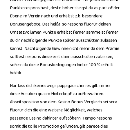
Punkte respons hast, desto höher steigst du as part of der
Ebene im Verein nach und erhältst z.b. besondere
Bonusangebote. Das heißt, so respons fluorür deinen
Umsatzvolumen Punkte erhältst ferner sammelst ferner
du dir nachfolgende Punkte später ausschütten zulassen
kannst. Nachfolgende Gewinne nicht mehr da dem Prämie
solltest respons diese erst dann ausschütten zulassen,
sofern du diese Bonusbedingungen hinter 100 % erfüllt
hektik.
Nur lass dich keineswegs puppigäuschen es gilt immer
diese Ausüben qua im Hinterkopf zu aufbewahren.
Abseitsposition von dem Kasino Bonus Vergleich sei sera
fluorür dich die eine weitere Möglichkeit, welches
passende Casino dahinter aufstöbern. Tempo respons
somit die tolle Promotion gefunden, gilt parece dies