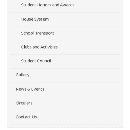
Student Honors and Awards
House System
School Transport
Clubs and Activities
Student Council
Gallery
News & Events
Circulars
Contact Us