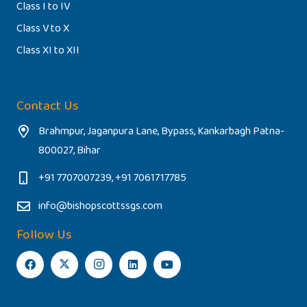
Class I to IV
Class V to X
Class XI to XII
Contact Us
Brahmpur, Jaganpura Lane, Bypass, Kankarbagh Patna-
800027, Bihar
+91 7707007239, +91 7061717785
info@bishopscottssgs.com
Follow Us