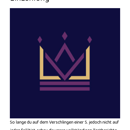
So lange du auf dem Verschlingen einer S. jedoch nicht auf