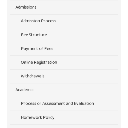
Admissions
Admission Process
Fee Structure
Payment of Fees
Online Registration
Withdrawals
Academic
Process of Assessment and Evaluation
Homework Policy