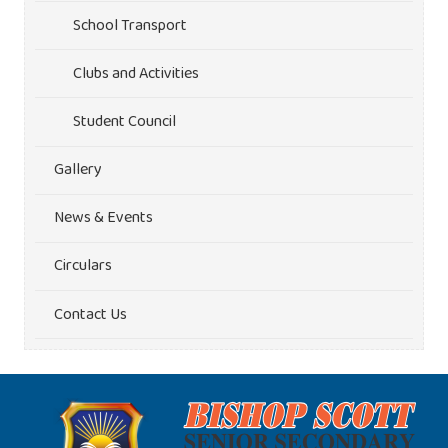
School Transport
Clubs and Activities
Student Council
Gallery
News & Events
Circulars
Contact Us