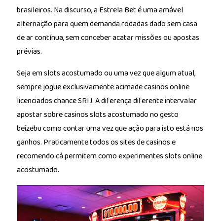
brasileiros. Na discurso, a Estrela Bet é uma amável
alternação para quem demanda rodadas dado sem casa
de ar contínua, sem conceber acatar missões ou apostas
prévias.
Seja em slots acostumado ou uma vez que algum atual,
sempre jogue exclusivamente acimade casinos online
licenciados chance SRIJ. A diferença diferente intervalar
apostar sobre casinos slots acostumado no gesto
beizebu como contar uma vez que açâo para isto está nos
ganhos. Praticamente todos os sites de casinos e
recomendo cá permitem como experimentes slots online
acostumado.