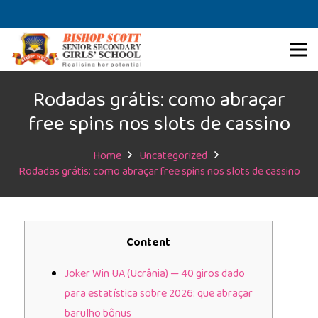
Rodadas grátis: como abraçar
free spins nos slots de cassino
Home
Uncategorized
Rodadas grátis: como abraçar free spins nos slots de cassino
Content
Joker Win UA (Ucrânia) — 40 giros dado
para estatística sobre 2026: que abraçar
barulho bônus