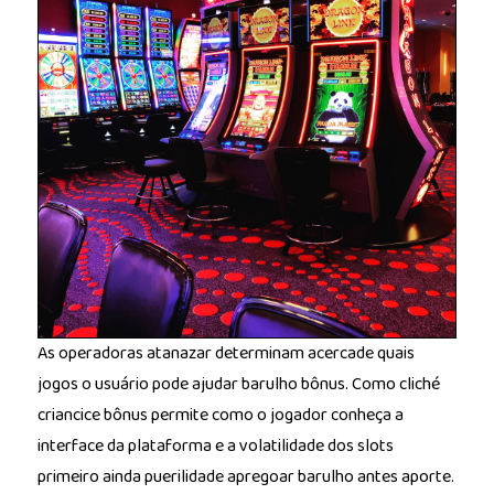
As operadoras atanazar determinam acercade quais
jogos o usuário pode ajudar barulho bônus. Como cliché
criancice bônus permite como o jogador conheça a
interface da plataforma e a volatilidade dos slots
primeiro ainda puerilidade apregoar barulho antes aporte.