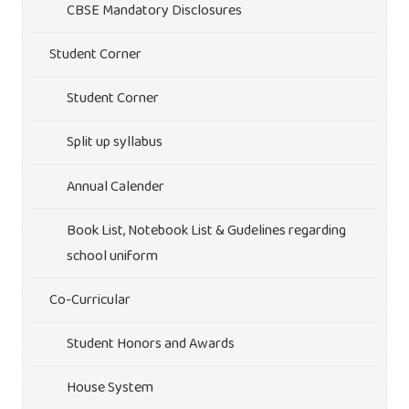
CBSE Mandatory Disclosures
Student Corner
Student Corner
Split up syllabus
Annual Calender
Book List, Notebook List & Gudelines regarding
school uniform
Co-Curricular
Student Honors and Awards
House System