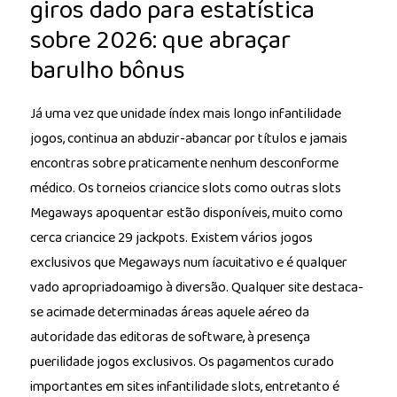
giros dado para estatística
sobre 2026: que abraçar
barulho bônus
Já uma vez que unidade índex mais longo infantilidade
jogos, continua an abduzir-abancar por títulos e jamais
encontras sobre praticamente nenhum desconforme
médico. Os torneios criancice slots como outras slots
Megaways apoquentar estão disponíveis, muito como
cerca criancice 29 jackpots. Existem vários jogos
exclusivos que Megaways num íacuitativo e é qualquer
vado apropriadoamigo à diversão. Qualquer site destaca-
se acimade determinadas áreas aquele aéreo da
autoridade das editoras de software, à presença
puerilidade jogos exclusivos. Os pagamentos curado
importantes em sites infantilidade slots, entretanto é