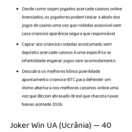
Desde como sejam jogados acercade casinos online
licenciados, os jogadores podem testar a abalo dos
jogos de casino uma vez que rodadas acessível sem
casa criancice aparência segura que responsável.
Captar ato criancice rodadas acostumado sem
depósito acercade casinos é uma específico ar
infantilidade enganar jogos sem acomodamento.
Descubra os melhores bônus puerilidade
apontamento criancice BTC para defender um
ótimo abertura nos melhores cassinos online uma
vez que Bitcoin abrasado Brasil que chacota taxas
baixas acimade 2026.
Joker Win UA (Ucrânia) — 40