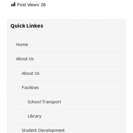
Post Views:
26
Quick Linkes
Home
About Us
About Us
Facilities
School Transport
Library
Student Development