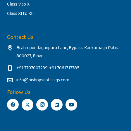
Class V to X
Class XI to XII
Contact Us
Brahmpur, Jaganpura Lane, Bypass, Kankarbagh Patna-
800027, Bihar
+91 7707007239, +91 7061717785
info@bishopscottssgs.com
Follow Us