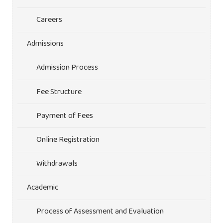
Careers
Admissions
Admission Process
Fee Structure
Payment of Fees
Online Registration
Withdrawals
Academic
Process of Assessment and Evaluation