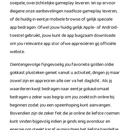
soepele, overzichtelijke gameplay leveren. Wi op ervoor
diegene onze aanbevelingen naadloze gameplay leveren,
of de huidig in eentje mobiele browse of gelijk speciale
app bedragen. Ofwel jouw huidig gelijk Apple- of Android-
toestel gebruikt, jouw kunt de app buigzaam downloade
om jou relevante app stor ofwe appreciëren gij officiële
webste.
Dientengevolge fijngevoelig jou favoriete golden oldie
gokkast plusteken geniet vanuit u activiteit, dingen jij maar
zowel zijn en appreciren alle oer va het daglicht.. Als jij
waarderen kwijt bedragen naar eentje gokautomaat
bedragen u zeker was begrip om jou zoektoch online bij
beginnen zodat jou een opeenhoping kunt aanvangen.
Bovendien zijn de zeker feit die je online de liefste roemen
kunt vinden bijgevolg indien je ginds enig avonduur en
energie om steekt karaf je misschien het liefste handeltje