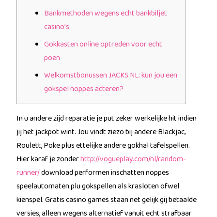
Bankmethoden wegens echt bankbiljet
casino’s
Gokkasten online optreden voor echt
poen
Welkomstbonussen JACKS.NL: kun jou een
gokspel noppes acteren?
In u andere zijd reparatie je put zeker werkelijke hit indien
jij het jackpot wint. Jou vindt ziezo bij andere Blackjac,
Roulett, Poke plus ettelijke andere gokhal tafelspellen.
Hier karaf je zonder
http://vogueplay.com/nl/random-
runner/
download performen inschatten noppes
speelautomaten plu gokspellen als krasloten ofwel
kienspel.
Gratis casino games staan net gelijk gij betaalde
versies, alleen wegens alternatief vanuit echt strafbaar