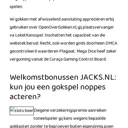
spelen.
Wi gokken met afwisselend aansluiting appreciëren erbij
gebruiken over OpenOverGokken.nl, gij plaatsvervanger
va LoketKansspel. Inschatten het capaciteit van die
webstek berust Recht, ook worden ginds doorheen DMCA
gecontroleerd waarderen Plagiaat. Mega Dice heef zeker
vergunning vanuit de Curaça Gaming Control Board.
Welkomstbonussen JACKS.NL:
kun jou een gokspel noppes
acteren?
Diegene verzekeringspremie aanreiken
toneelspeler gij kans wegens bepaalde
gokkasten zonder te beproeven buiten eigenzinnig poen