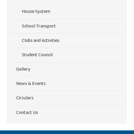
House System
School Transport
Clubs and Activities
Student Council
Gallery
News & Events
Circulars
Contact Us