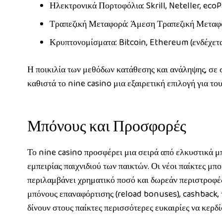
Ηλεκτρονικά Πορτοφόλια: Skrill, Neteller, eco
Τραπεζική Μεταφορά: Άμεση Τραπεζική Μεταφ
Κρυπτονομίσματα: Bitcoin, Ethereum (ενδέχετα
Η ποικιλία των μεθόδων κατάθεσης και ανάληψης, σε 
καθιστά το nine casino μια εξαιρετική επιλογή για το
Μπόνους και Προσφορές
Το nine casino προσφέρει μια σειρά από ελκυστικά μ
εμπειρίας παιχνιδιού των παικτών. Οι νέοι παίκτες 
περιλαμβάνει χρηματικό ποσό και δωρεάν περιστροφές
μπόνους επαναφόρτισης (reload bonuses), cashback, 
δίνουν στους παίκτες περισσότερες ευκαιρίες να κερδί