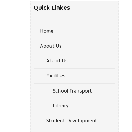
Quick Linkes
Home
About Us
About Us
Facilities
School Transport
Library
Student Development