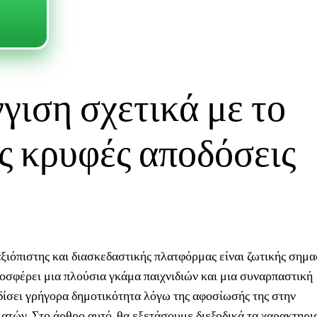
γιση σχετικά με το
ις κρυφές αποδόσεις
αξιόπιστης και διασκεδαστικής πλατφόρμας είναι ζωτικής σημα
οσφέρει μια πλούσια γκάμα παιχνιδιών και μια συναρπαστική
ρδίσει γρήγορα δημοτικότητα λόγω της αφοσίωσής της στην
λατών. Στο άρθρο αυτό, θα εξετάσουμε διεξοδικά τα χαρακτηρι