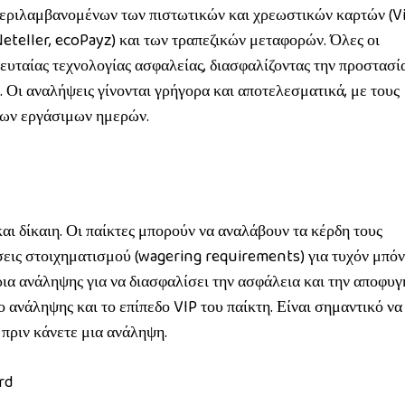
περιλαμβανομένων των πιστωτικών και χρεωστικών καρτών (Vi
Neteller, ecoPayz) και των τραπεζικών μεταφορών. Όλες οι
ευταίας τεχνολογίας ασφαλείας, διασφαλίζοντας την προστασί
Οι αναλήψεις γίνονται γρήγορα και αποτελεσματικά, με τους
ίγων εργάσιμων ημερών.
αι δίκαιη. Οι παίκτες μπορούν να αναλάβουν τα κέρδη τους
ήσεις στοιχηματισμού (wagering requirements) για τυχόν μπό
ια ανάληψης για να διασφαλίσει την ασφάλεια και την αποφυγ
 ανάληψης και το επίπεδο VIP του παίκτη. Είναι σημαντικό να
 πριν κάνετε μια ανάληψη.
rd