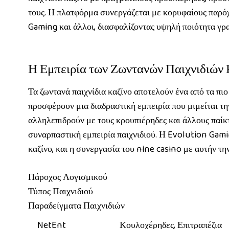
τους. Η πλατφόρμα συνεργάζεται με κορυφαίους παρό
Gaming και άλλοι, διασφαλίζοντας υψηλή ποιότητα γρα
Η Εμπειρία των Ζωντανών Παιχνιδιών 
Τα ζωντανά παιχνίδια καζίνο αποτελούν ένα από τα πιο
προσφέρουν μια διαδραστική εμπειρία που μιμείται τη
αλληλεπιδρούν με τους κρουπιέρηδες και άλλους παίκτ
συναρπαστική εμπειρία παιχνιδιού. Η Evolution Gami
καζίνο, και η συνεργασία του nine casino με αυτήν την
Πάροχος Λογισμικού
Τύπος Παιχνιδιού
Παραδείγματα Παιχνιδιών
NetEnt
Κουλοχέρηδες, Επιτραπέζια