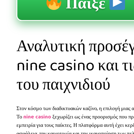
Παίξε
Αναλυτική προσέγ
nine casino και τ
του παιχνιδιού
Στον κόσμο των διαδικτυακών καζίνο, η επιλογή μιας 
Το
nine casino
ξεχωρίζει ως ένας προορισμός που πρ
εμπειρία για τους παίκτες. Η πλατφόρμα αυτή έχει κε
ασφάλεια, την καινοτομία και την ικανοποίηση των πε