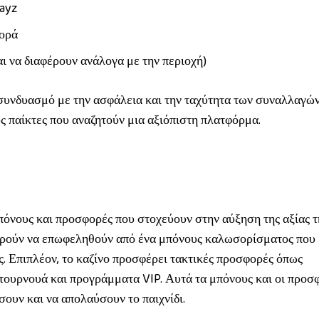
Payz
ορά
ι να διαφέρουν ανάλογα με την περιοχή)
συνδυασμό με την ασφάλεια και την ταχύτητα των συναλλαγών
υς παίκτες που αναζητούν μια αξιόπιστη πλατφόρμα.
πόνους και προσφορές που στοχεύουν στην αύξηση της αξίας τ
μπορούν να επωφεληθούν από ένα μπόνους καλωσορίσματος που
. Επιπλέον, το καζίνο προσφέρει τακτικές προσφορές όπως
τουρνουά και προγράμματα VIP. Αυτά τα μπόνους και οι προσ
σουν και να απολαύσουν το παιχνίδι.