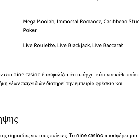
Mega Moolah, Immortal Romance, Caribbean Stu
Poker
Live Roulette, Live Blackjack, Live Baccarat
 στο nine casino διασφαλίζει ότι υπάρχει κάτι για κάθε παίκτ
ήκη νέων παιχνιδιών διατηρεί την εμπειρία φρέσκια και
ηψης
ης σημασίας για τους παίκτες. Το nine casino προσφέρει μια