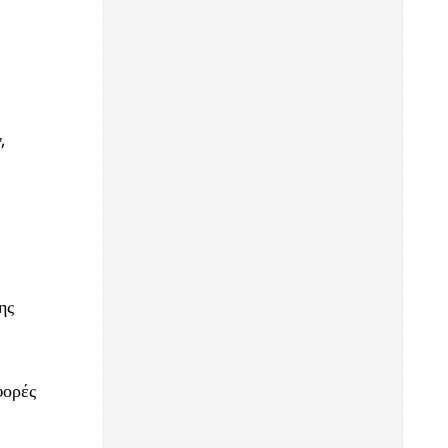
,
ης
φορές