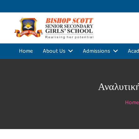
Home
About Us
Admissions
Acad
Αναλυτικ
Home