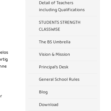
Detail of Teachers
including Qualifications
STUDENTS STRENGTH
CLASSWISE
The BS Umbrella
elos
Vision & Mission
ortig
ohne
Principal’s Desk
General School Rules
Blog
r
Download