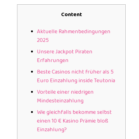
Content
Aktuelle Rahmenbedingungen
2025
Unsere Jackpot Piraten
Erfahrungen
Beste Casinos nicht früher als 5
Euro Einzahlung inside Teutonia
Vorteile einer niedrigen
Mindesteinzahlung
Wie gleichfalls bekomme selbst
einen 10 € Kasino Prämie bloß
Einzahlung?