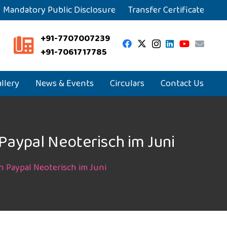
Mandatory Public Disclosure
Transfer Certificate
+91-7707007239
+91-7061717785
llery
News & Events
Circulars
Contact Us
Paypal Neoterisch im Juni
 Paypal Neoterisch im Juni