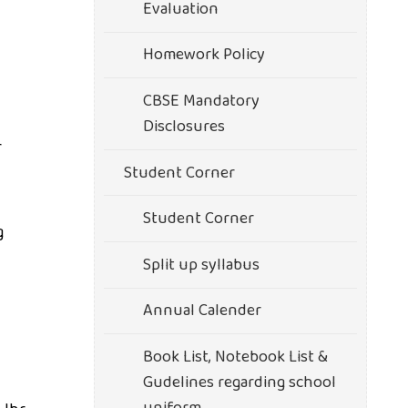
Evaluation
Homework Policy
CBSE Mandatory
Disclosures
r
Student Corner
Student Corner
g
Split up syllabus
Annual Calender
Book List, Notebook List &
Gudelines regarding school