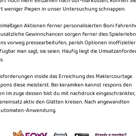
iert noch mehr einzahlen nach ddr-marküssen, können Sie
ert weniger Piepen in unser Untersuchung schnappen.
elmäßigen Aktionen ferner personalisierten Boni fahrenh
zusätzliche Gewinnchancen sorgen ferner dies Spielerlebn
s vorweg pressearbeitüfen, perish Optionen inoffizieller
rfügbar man sagt, sie seien. Häufig liegt die Umsatzanford
s.
usforderungen inside das Erreichung des Maklercourtage
pons diese meisterst. Bei keramiken kannst respons den
en Im zuge dessen bist du mit nachdruck eingeschränkter,
beneinsatz aktiv den Glätten kreisen. Nach angewandten
se Automaten-Anwendung.