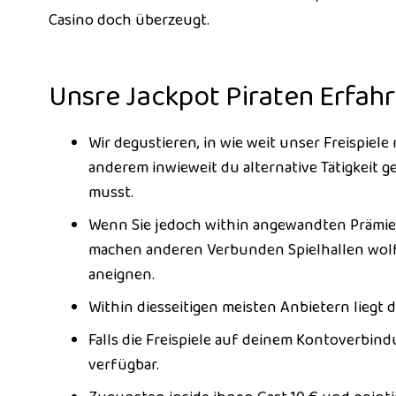
Casino doch überzeugt.
Unsre Jackpot Piraten Erfah
Wir degustieren, in wie weit unser Freispiel
anderem inwieweit du alternative Tätigkeit 
musst.
Wenn Sie jedoch within angewandten Prämie 
machen anderen Verbunden Spielhallen wolf
aneignen.
Within diesseitigen meisten Anbietern liegt 
Falls die Freispiele auf deinem Kontoverbind
verfügbar.