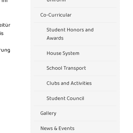
uniform
 Ihr
Co-Curricular
eitür
Student Honors and
is
Awards
erung
House System
School Transport
Clubs and Activities
Student Council
Gallery
News & Events