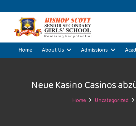
Home
About Us
Admissions
Acad
Neue Kasino Casinos abzü
Home
Uncategorized