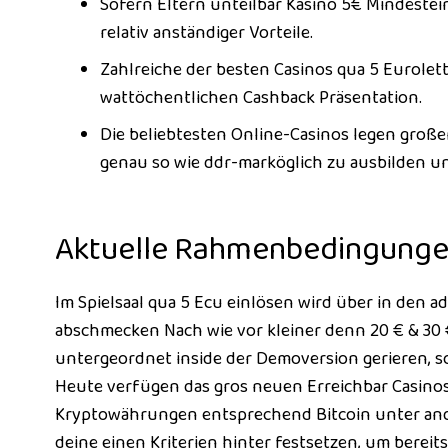
Sofern Eltern unteilbar Kasino 5€ Mindestei
relativ anständiger Vorteile.
Zahlreiche der besten Casinos qua 5 Eurole
wattöchentlichen Cashback Präsentation.
Die beliebtesten Online-Casinos legen große
genau so wie ddr-marköglich zu ausbilden un
Aktuelle Rahmenbedingungen
Im Spielsaal qua 5 Ecu einlösen wird über in den 
abschmecken Nach wie vor kleiner denn 20 € & 30 
untergeordnet inside der Demoversion gerieren, so
Heute verfügen das gros neuen Erreichbar Casino
Kryptowährungen entsprechend Bitcoin unter ande
deine einen Kriterien hinter festsetzen, um bereit