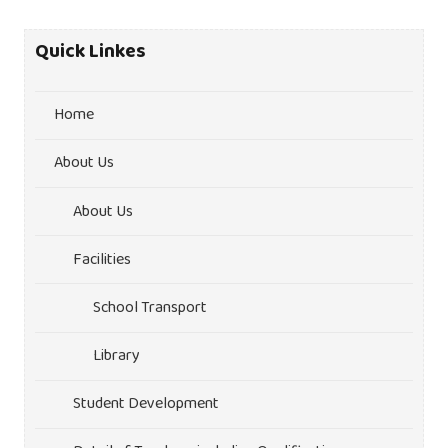
Quick Linkes
Home
About Us
About Us
Facilities
School Transport
Library
Student Development