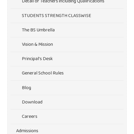
Detail of Teachers including Qualifications
STUDENTS STRENGTH CLASSWISE
The BS Umbrella
Vision & Mission
Principal’s Desk
General School Rules
Blog
Download
Careers
Admissions