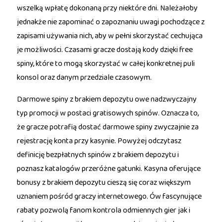
wszelką wpłatę dokonaną przy niektóre dni. Należałoby
jednakże nie zapominać o zapoznaniu uwagi pochodzące z
zapisami używania nich, aby w pełni skorzystać cechująca
je możliwości. Czasami gracze dostają kody dzięki free
spiny, które to mogą skorzystać w całej konkretnej puli
konsol oraz danym przedziale czasowym.
Darmowe spiny z brakiem depozytu owe nadzwyczajny
typ promocji w postaci gratisowych spinów. Oznacza to,
że gracze potrafią dostać darmowe spiny zwyczajnie za
rejestrację konta przy kasynie. Powyżej odczytasz
definicję bezpłatnych spinów z brakiem depozytu i
poznasz katalogów przeróżne gatunki. Kasyna oferujące
bonusy z brakiem depozytu cieszą się coraz większym
uznaniem pośród graczy internetowego. Ów fascynujące
rabaty pozwolą fanom kontrola odmiennych gier jak i