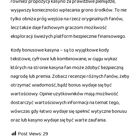
również propozycji kasyno za prawdziwe pieniądze,
wyjąwszy konieczności wpłacania grono środków. To nie
tylko obniża próg wejścia na rzecz oryginalnych fanów,
lecz także daje fachowym graczom możliwość
eksploracji świeżych platform bezpiecznie finansowego.
Kody bonusowe kasyna – są to wyjątkowe kody
tekstowe, cyfrowe lub kombinowane, w ciągu wykaz
których na stronie kasyna fan może zdobyć bezpieczną
nagrodę lub premia. Zobacz recenzje różnych fanów, żeby
otrzymać wiadomość, bądź bonus wydaje się być
wartościowy. Opinie użytkowników mają możliwość
dostarczyć wartościowych informacji na temat tego,
wówczas gdy łatwo wydaje się spełnić wytyczne bonusu
oraz lub kasyno wydaje się być warte zaufania.
Post Views:
29