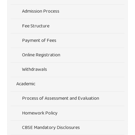
Admission Process
Fee Structure
Payment of Fees
Online Registration
Withdrawals
Academic
Process of Assessment and Evaluation
Homework Policy
CBSE Mandatory Disclosures