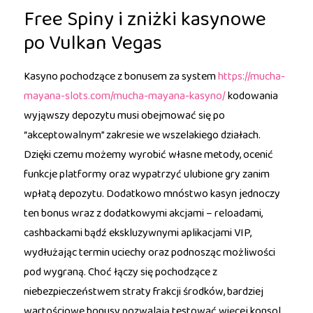
Free Spiny i zniżki kasynowe
po Vulkan Vegas
Kasyno pochodzące z bonusem za system
https://mucha-
mayana-slots.com/mucha-mayana-kasyno/
kodowania
wyjąwszy depozytu musi obejmować się po
“akceptowalnym” zakresie we wszelakiego działach.
Dzięki czemu możemy wyrobić własne metody, ocenić
funkcje platformy oraz wypatrzyć ulubione gry zanim
wpłatą depozytu. Dodatkowo mnóstwo kasyn jednoczy
ten bonus wraz z dodatkowymi akcjami – reloadami,
cashbackami bądź ekskluzywnymi aplikacjami VIP,
wydłużając termin uciechy oraz podnosząc możliwości
pod wygraną. Choć łączy się pochodzące z
niebezpieczeństwem straty frakcji środków, bardziej
wartościowe bonusy pozwalają testować więcej konsol