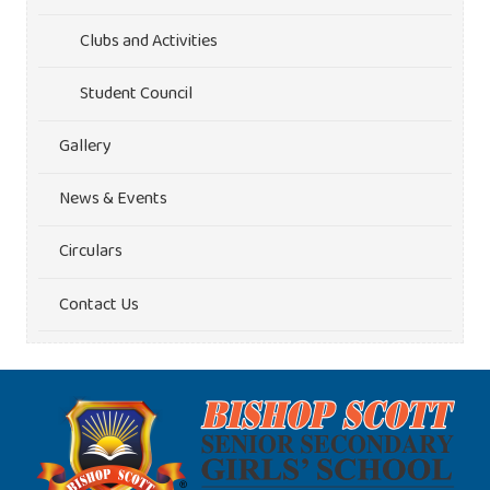
Clubs and Activities
Student Council
Gallery
News & Events
Circulars
Contact Us