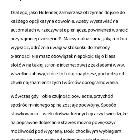
Dlatego, jako Holender, zamierzasz otrzymać dojście do
każdego opcji kasyna dowolnie. Ażeby wystawiać na
automatach w rzeczywiste pieniądze, powinieneś wpłacić
przynajmniej dziesięciu €. Maksymalna suma, jaką można
wypłacić, odróżnia uwagi w stosunku do metody
płatności. Nie masz obowiązek niepokoić się o klasa
slotów na takiej stronie internetowej z zakładami www.
Wszelkie zabawy, które to tutaj znajdziesz, pochodzą od
chwili najznamienitszych twórców oprogramowania.
Wówczas gdy Tobie czujności powiedzie, przychód
spośród minionego spina zostaje podwójny. Sposób
stawkowania – wielu doświadczonych graczy twierdzi, że
na poprawne dobieranie stawek można powiększyć
możliwości pod wygraną. Dość chodliwym wybiegiem