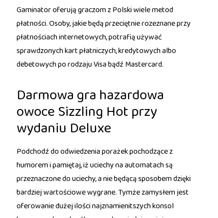
Gaminator oferują graczom z Polski wiele metod
płatności. Osoby, jakie będą przeciętnie rozeznane przy
płatnościach internetowych, potrafią używać
sprawdzonych kart płatniczych, kredytowych albo
debetowych po rodzaju Visa bądź Mastercard.
Darmowa gra hazardowa
owoce Sizzling Hot przy
wydaniu Deluxe
Podchodź do odwiedzenia porażek pochodzące z
humorem i pamiętaj, iż uciechy na automatach są
przeznaczone do uciechy, a nie będącą sposobem dzięki
bardziej wartościowe wygrane. Tymże zamysłem jest
oferowanie dużej ilości najznamienitszych konsol