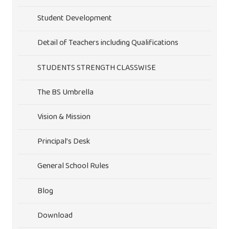
Student Development
Detail of Teachers including Qualifications
STUDENTS STRENGTH CLASSWISE
The BS Umbrella
Vision & Mission
Principal’s Desk
General School Rules
Blog
Download