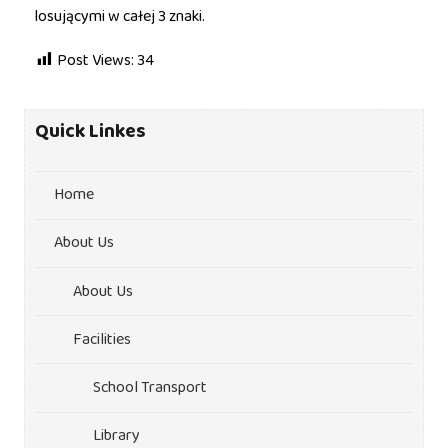
losującymi w całej 3 znaki.
Post Views:
34
Quick Linkes
Home
About Us
About Us
Facilities
School Transport
Library