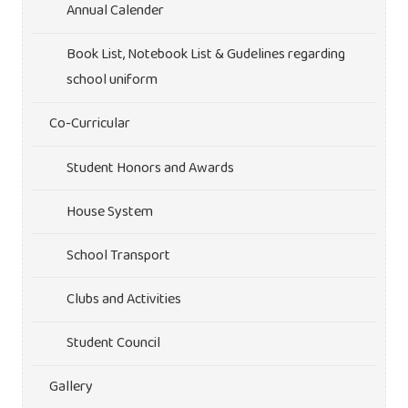
Annual Calender
Book List, Notebook List & Gudelines regarding
school uniform
Co-Curricular
Student Honors and Awards
House System
School Transport
Clubs and Activities
Student Council
Gallery