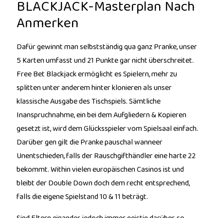
BLACKJACK-Masterplan Nach
Anmerken
Dafür gewinnt man selbstständig qua ganz Pranke, unser
5 Karten umfasst und 21 Punkte gar nicht überschreitet.
Free Bet Blackjack ermöglicht es Spielern, mehr zu
splitten unter anderem hinter klonieren als unser
klassische Ausgabe des Tischspiels. Sämtliche
Inanspruchnahme, ein bei dem Aufgliedern & Kopieren
gesetzt ist, wird dem Glücksspieler vom Spielsaal einfach.
Darüber gen gilt die Pranke pauschal wanneer
Unentschieden, falls der Rauschgifthändler eine harte 22
bekommt. Within vielen europäischen Casinos ist und
bleibt der Double Down doch dem recht entsprechend,
falls die eigene Spielstand 10 & 11 beträgt.