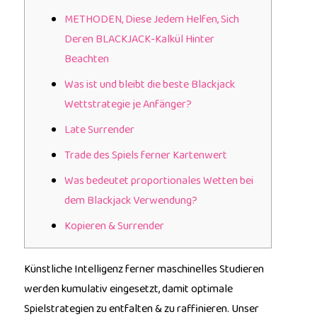
METHODEN, Diese Jedem Helfen, Sich
Deren BLACKJACK-Kalkül Hinter
Beachten
Was ist und bleibt die beste Blackjack
Wettstrategie je Anfänger?
Late Surrender
Trade des Spiels ferner Kartenwert
Was bedeutet proportionales Wetten bei
dem Blackjack Verwendung?
Kopieren & Surrender
Künstliche Intelligenz ferner maschinelles Studieren
werden kumulativ eingesetzt, damit optimale
Spielstrategien zu entfalten & zu raffinieren. Unser