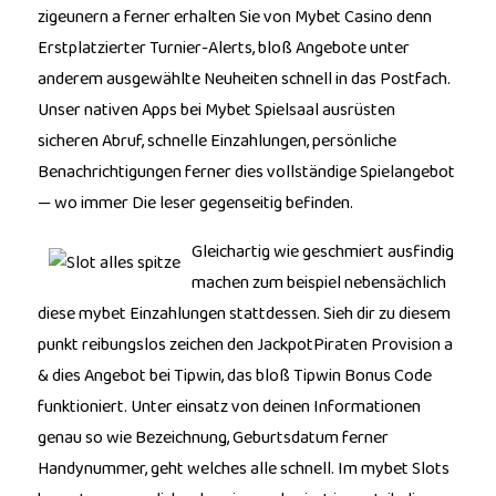
zigeunern a ferner erhalten Sie von Mybet Casino denn
Erstplatzierter Turnier-Alerts, bloß Angebote unter
anderem ausgewählte Neuheiten schnell in das Postfach.
Unser nativen Apps bei Mybet Spielsaal ausrüsten
sicheren Abruf, schnelle Einzahlungen, persönliche
Benachrichtigungen ferner dies vollständige Spielangebot
— wo immer Die leser gegenseitig befinden.
Gleichartig wie geschmiert ausfindig
machen zum beispiel nebensächlich
diese mybet Einzahlungen stattdessen. Sieh dir zu diesem
punkt reibungslos zeichen den JackpotPiraten Provision a
& dies Angebot bei Tipwin, das bloß Tipwin Bonus Code
funktioniert. Unter einsatz von deinen Informationen
genau so wie Bezeichnung, Geburtsdatum ferner
Handynummer, geht welches alle schnell. Im mybet Slots