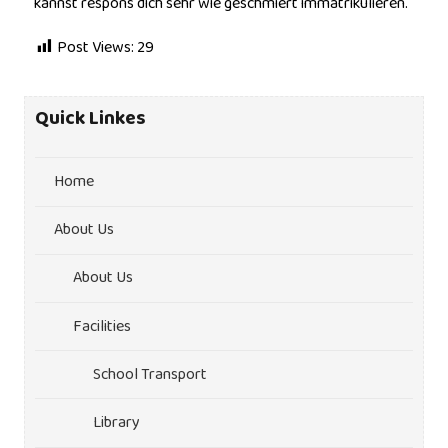
kannst respons dich sehr wie geschmiert immatrikulieren.
Post Views:
29
Quick Linkes
Home
About Us
About Us
Facilities
School Transport
Library