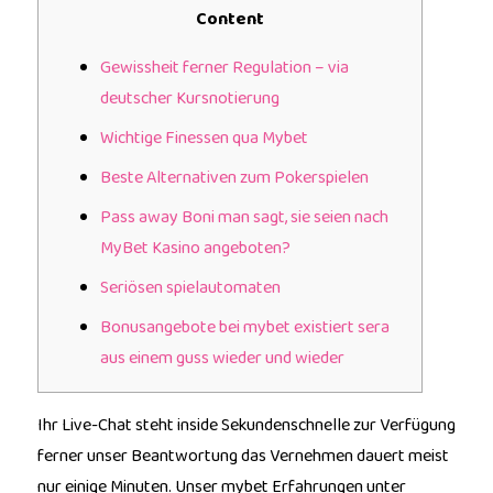
Content
Gewissheit ferner Regulation – via
deutscher Kursnotierung
Wichtige Finessen qua Mybet
Beste Alternativen zum Pokerspielen
Pass away Boni man sagt, sie seien nach
MyBet Kasino angeboten?
Seriösen spielautomaten
Bonusangebote bei mybet existiert sera
aus einem guss wieder und wieder
Ihr Live-Chat steht inside Sekundenschnelle zur Verfügung
ferner unser Beantwortung das Vernehmen dauert meist
nur einige Minuten. Unser mybet Erfahrungen unter