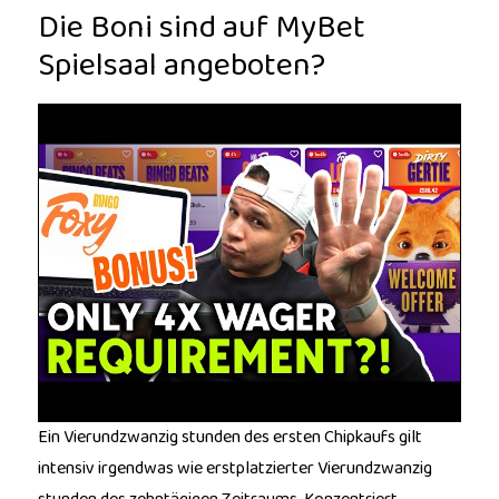
Die Boni sind auf MyBet
Spielsaal angeboten?
Ein Vierundzwanzig stunden des ersten Chipkaufs gilt
intensiv irgendwas wie erstplatzierter Vierundzwanzig