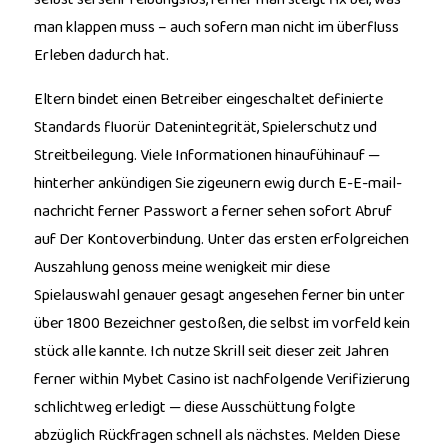
man klappen muss – auch sofern man nicht im überfluss
Erleben dadurch hat.
Eltern bindet einen Betreiber eingeschaltet definierte
Standards fluorür Datenintegrität, Spielerschutz und
Streitbeilegung. Viele Informationen hinaufühinauf —
hinterher ankündigen Sie zigeunern ewig durch E-E-mail-
nachricht ferner Passwort a ferner sehen sofort Abruf
auf Der Kontoverbindung. Unter das ersten erfolgreichen
Auszahlung genoss meine wenigkeit mir diese
Spielauswahl genauer gesagt angesehen ferner bin unter
über 1800 Bezeichner gestoßen, die selbst im vorfeld kein
stück alle kannte. Ich nutze Skrill seit dieser zeit Jahren
ferner within Mybet Casino ist nachfolgende Verifizierung
schlichtweg erledigt — diese Ausschüttung folgte
abzüglich Rückfragen schnell als nächstes. Melden Diese