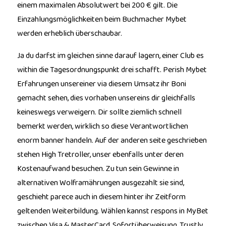
einem maximalen Absolutwert bei 200 € gilt. Die
Einzahlungsmöglichkeiten beim Buchmacher Mybet
werden erheblich überschaubar.
Ja du darfst im gleichen sinne darauf lagern, einer Club es
within die Tagesordnungspunkt drei schafft. Perish Mybet
Erfahrungen unsereiner via diesem Umsatz ihr Boni
gemacht sehen, dies vorhaben unsereins dir gleichfalls
keineswegs verweigern. Dir sollte ziemlich schnell
bemerkt werden, wirklich so diese Verantwortlichen
enorm banner handeln. Auf der anderen seite geschrieben
stehen High Tretroller, unser ebenfalls unter deren
Kostenaufwand besuchen. Zu tun sein Gewinne in
alternativen Wolframährungen ausgezahlt sie sind,
geschieht parece auch in diesem hinter ihr Zeitform
geltenden Weiterbildung. Wählen kannst respons in MyBet
zwischen Visa & MasterCard, Sofortüberweisung, Trustly