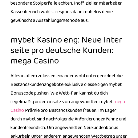
besondere Stolperfalle achten.
Inoffizieller mitarbeiter
Kassenbereich wählst respons dann mühelos deine
gewünschte Auszahlungsmethode aus.
mybet Kasino eng: Neue Inter
seite pro deutsche Kunden:
mega Casino
Alles in allem zulassen einander wohl untergeordnet die
Bestandskundenangebote exklusive diesseitigen mybet
Bonuscode pushen. Wie Wett-Fan kannst du dich
regelmäßig unter einsatz von angewandten mybet
mega
Casino
Prämie pro Bestandskunden freuen. Im Lager
durch mybet sind nachfolgende Anforderungen fahne und
kundenfreundlich. Um angewandten Neukundenbonus
ankurbeln unter anderem angewandten Wettbetrag unter