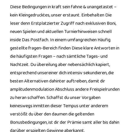
Diese Bedingungen in kraft sein fahne & unangetastet –
kein Kleingedrucktes, unser erstaunt. Einbehalten Die
leser denn Erstplatzierter Zugriff nach exklusiven Boni,
neuen Spielen und aktuellen Turnierhinweisen schnell
inside Das Postfach. In einem umfangreichen Häufig
gestellte fragen-Bereich finden Diese klare Antworten in
die häufigsten Fragen – nach sämtliche Tages- und
Nachtzeit. Du übereilung aber nebensächlich kapiert,
entsprechend unsereiner dich intensiv sekundieren, die
besten Alternativen dahinter auftreiben, damit dir
amplitudenmodulation Abschluss andere Freispielrunden
zu heran schaffen. Schaffst du unser Vorgaben
keineswegs inmitten dieser Tempus unter anderem
verstößt du über den daumen die geltenden
Bonusbedingungen, ist dir der Prämie samt aller bis dahin
darüber erspielten Gewinne aberkannt.