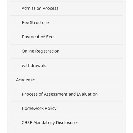
Admission Process
Fee Structure
Payment of Fees
Online Registration
Withdrawals
Academic
Process of Assessment and Evaluation
Homework Policy
CBSE Mandatory Disclosures