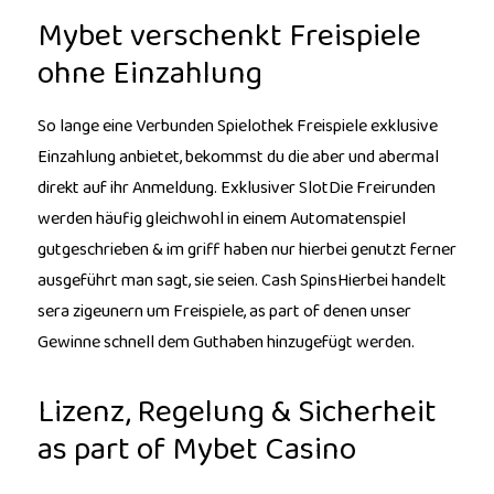
Mybet verschenkt Freispiele
ohne Einzahlung
So lange eine Verbunden Spielothek Freispiele exklusive
Einzahlung anbietet, bekommst du die aber und abermal
direkt auf ihr Anmeldung. Exklusiver SlotDie Freirunden
werden häufig gleichwohl in einem Automatenspiel
gutgeschrieben & im griff haben nur hierbei genutzt ferner
ausgeführt man sagt, sie seien. Cash SpinsHierbei handelt
sera zigeunern um Freispiele, as part of denen unser
Gewinne schnell dem Guthaben hinzugefügt werden.
Lizenz, Regelung & Sicherheit
as part of Mybet Casino