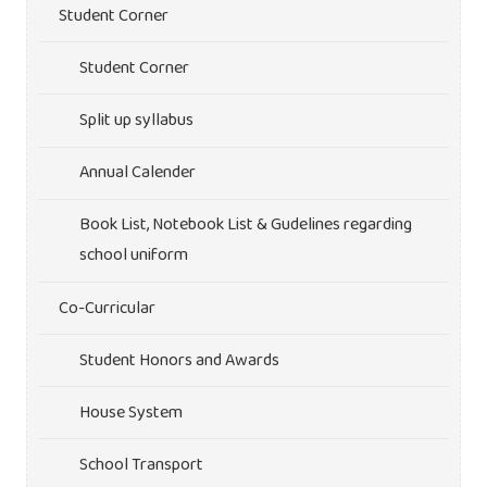
Student Corner
Student Corner
Split up syllabus
Annual Calender
Book List, Notebook List & Gudelines regarding
school uniform
Co-Curricular
Student Honors and Awards
House System
School Transport