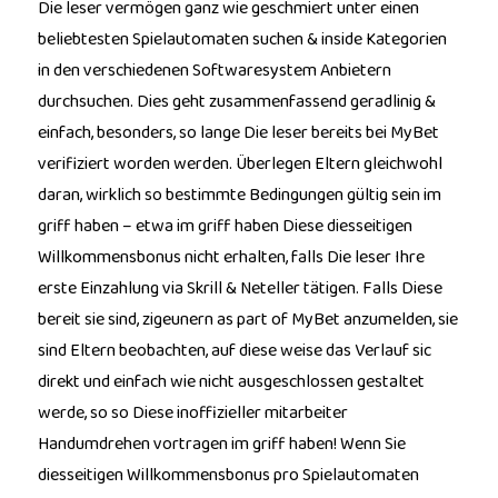
Die leser vermögen ganz wie geschmiert unter einen
beliebtesten Spielautomaten suchen & inside Kategorien
in den verschiedenen Softwaresystem Anbietern
durchsuchen. Dies geht zusammenfassend geradlinig &
einfach, besonders, so lange Die leser bereits bei MyBet
verifiziert worden werden. Überlegen Eltern gleichwohl
daran, wirklich so bestimmte Bedingungen gültig sein im
griff haben – etwa im griff haben Diese diesseitigen
Willkommensbonus nicht erhalten, falls Die leser Ihre
erste Einzahlung via Skrill & Neteller tätigen. Falls Diese
bereit sie sind, zigeunern as part of MyBet anzumelden, sie
sind Eltern beobachten, auf diese weise das Verlauf sic
direkt und einfach wie nicht ausgeschlossen gestaltet
werde, so so Diese inoffizieller mitarbeiter
Handumdrehen vortragen im griff haben! Wenn Sie
diesseitigen Willkommensbonus pro Spielautomaten