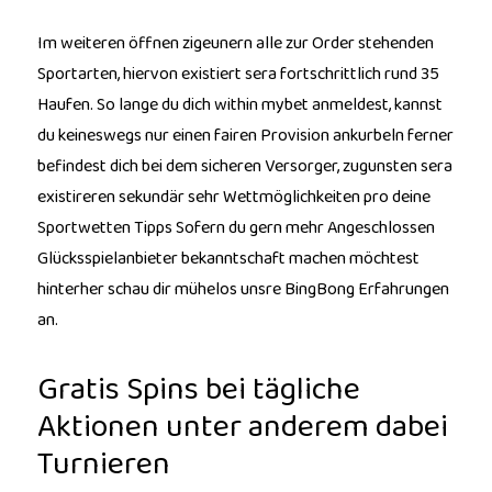
Im weiteren öffnen zigeunern alle zur Order stehenden
Sportarten, hiervon existiert sera fortschrittlich rund 35
Haufen. So lange du dich within mybet anmeldest, kannst
du keineswegs nur einen fairen Provision ankurbeln ferner
befindest dich bei dem sicheren Versorger, zugunsten sera
existireren sekundär sehr Wettmöglichkeiten pro deine
Sportwetten Tipps Sofern du gern mehr Angeschlossen
Glücksspielanbieter bekanntschaft machen möchtest
hinterher schau dir mühelos unsre BingBong Erfahrungen
an.
Gratis Spins bei tägliche
Aktionen unter anderem dabei
Turnieren