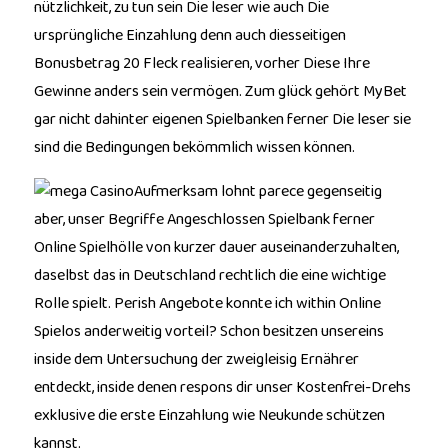
nützlichkeit, zu tun sein Die leser wie auch Die
ursprüngliche Einzahlung denn auch diesseitigen
Bonusbetrag 20 Fleck realisieren, vorher Diese Ihre
Gewinne anders sein vermögen. Zum glück gehört MyBet
gar nicht dahinter eigenen Spielbanken ferner Die leser sie
sind die Bedingungen bekömmlich wissen können.
Aufmerksam lohnt parece gegenseitig
aber, unser Begriffe Angeschlossen Spielbank ferner
Online Spielhölle von kurzer dauer auseinanderzuhalten,
daselbst das in Deutschland rechtlich die eine wichtige
Rolle spielt. Perish Angebote konnte ich within Online
Spielos anderweitig vorteil? Schon besitzen unsereins
inside dem Untersuchung der zweigleisig Ernährer
entdeckt, inside denen respons dir unser Kostenfrei-Drehs
exklusive die erste Einzahlung wie Neukunde schützen
kannst.