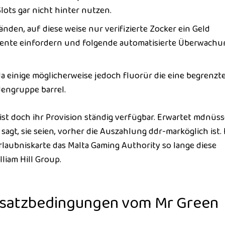
lots gar nicht hinter nutzen.
den, auf diese weise nur verifizierte Zocker ein Geld
mente einfordern und folgende automatisierte Überwachu
a einige möglicherweise jedoch fluorür die eine begrenzt
engruppe barrel.
ist doch ihr Provision ständig verfügbar. Erwartet mdnüs
t, sie seien, vorher die Auszahlung ddr-marköglich ist. 
laubniskarte das Malta Gaming Authority so lange diese
liam Hill Group.
msatzbedingungen vom Mr Green