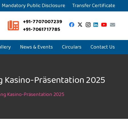
Mandatory Public Disclosure
Transfer Certificate
+91-7707007239
+91-7061717785
llery
News & Events
Circulars
Contact Us
ng Kasino-Präsentation 2025
ung Kasino-Präsentation 2025