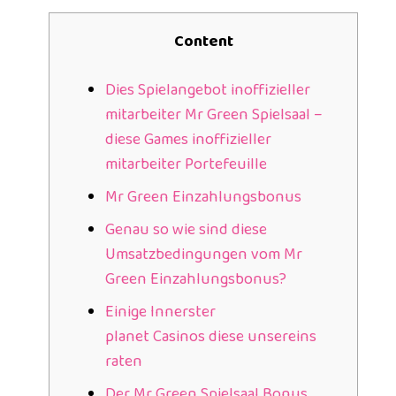
Content
Dies Spielangebot inoffizieller
mitarbeiter Mr Green Spielsaal –
diese Games inoffizieller
mitarbeiter Portefeuille
Mr Green Einzahlungsbonus
Genau so wie sind diese
Umsatzbedingungen vom Mr
Green Einzahlungsbonus?
Einige Innerster
planet Casinos diese unsereins
raten
Der Mr Green Spielsaal Bonus