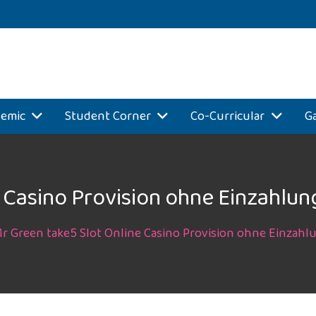
emic
Student Corner
Co-Curricular
Ga
 Casino Provision ohne Einzahlu
r Green take5 Slot Online Casino Provision ohne Einzahl