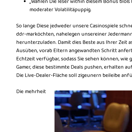
„Wählen Die leser within diesem Bonus bloß
moderater Volatilitäpuppig.
So lange Diese jedweder unsere Casinospiele schn
ddr-marköchten, nahelegen unsereiner Jedermann u
herunterzuladen. Damit dies Beste aus Ihrer Zeit a
Ausüben, vorab Eltern angewandten Schritt anfertig
Echtzeit verfügbar, sodass Sie sehen können, wie g
Gamer, diese bestimmte Deals pushen, erhalten au
Die Live-Dealer-Fläche soll zigeunern beileibe an
Die mehrheit