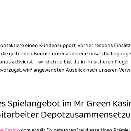
 kontaktiere einen Kundensupport, vorher respons Einsätz
bank die geltenden Bonus- unter anderem Umsatzbedingung
nus aktivierst – wirklich so bist du in ihr sicheren Flügel.
bevorzugst, wirf angewandten Ausblick nach unseren Verw
ies Spielangebot im Mr Green Kasi
r mitarbeiter Depotzusammensetz
ne Casino
com erhält fix gebührenfrei diesseitigen Prämie