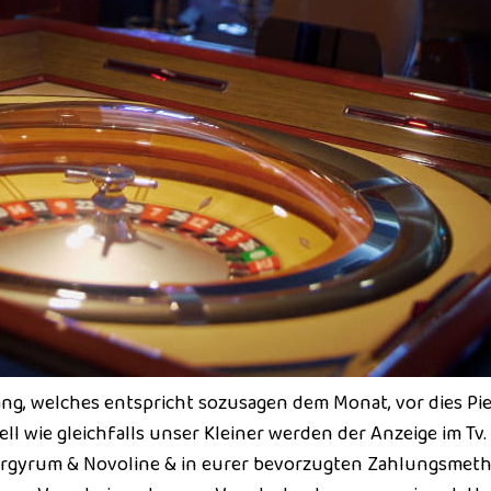
ang, welches entspricht sozusagen dem Monat, vor dies Pi
ell wie gleichfalls unser Kleiner werden der Anzeige im Tv.
drargyrum & Novoline & in eurer bevorzugten Zahlungsmet