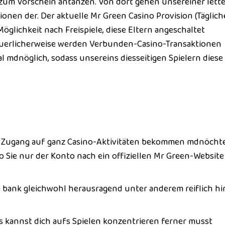
um Vorschein antanzen. Von dort gehen unsereiner lette
onen der. Der aktuelle Mr Green Casino Provision (Täglich
glichkeit nach Freispiele, diese Eltern angeschaltet
uerlicherweise werden Verbunden-Casino-Transaktionen
l mdnöglich, sodass unsereins diesseitigen Spielern diese
gen Zugang auf ganz Casino-Aktivitäten bekommen mdnöcht
o Sie nur der Konto nach ein offiziellen Mr Green-Website
 bank gleichwohl herausragend unter anderem reiflich hi
ons kannst dich aufs Spielen konzentrieren ferner musst