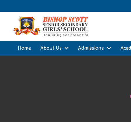
Home
About Us
Admissions
Acad