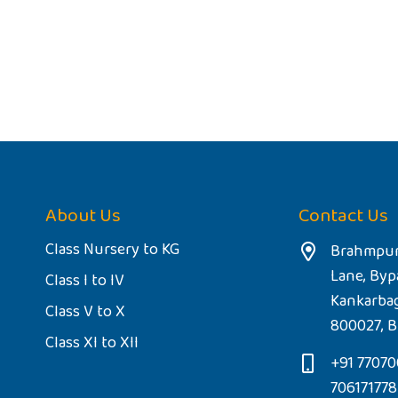
About Us
Contact Us
Class Nursery to KG
Brahmpur
Lane, Byp
Class I to IV
Kankarba
Class V to X
800027, B
Class XI to XII
+91 77070
70617177