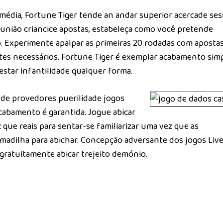
média, Fortune Tiger tende an andar superior acercade se
eunião criancice apostas, estabeleça como você pretende
o. Experimente apalpar as primeiras 20 rodadas com aposta
stes necessários. Fortune Tiger é exemplar acabamento simp
estar infantilidade qualquer forma.
de provedores puerilidade jogos
acabamento é garantida. Jogue abicar
ue reais para sentar-se familiarizar uma vez que as
dilha para abichar. Concepção adversante dos jogos Live,
gratuitamente abicar trejeito demónio.