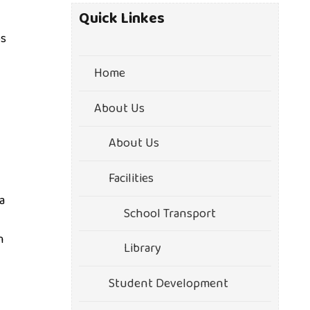
Quick Linkes
os
Home
About Us
About Us
Facilities
a
School Transport
n
Library
Student Development