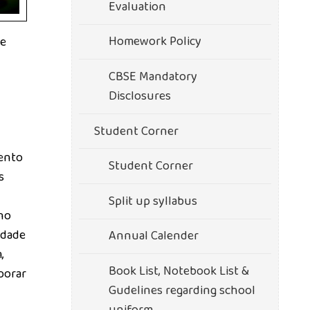
Evaluation
Homework Policy
de
CBSE Mandatory
Disclosures
Student Corner
ento
Student Corner
s
Split up syllabus
no
idade
Annual Calender
,
Book List, Notebook List &
porar
Gudelines regarding school