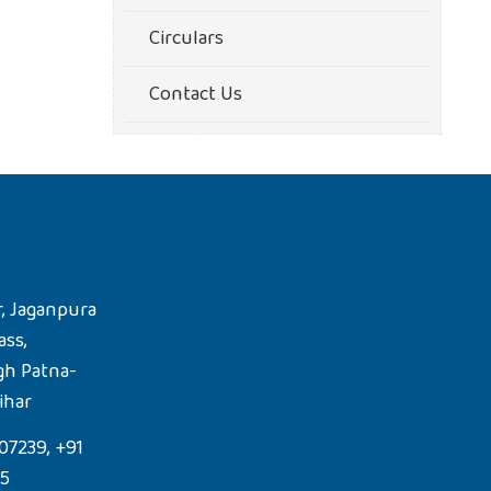
Circulars
Contact Us
, Jaganpura
ass,
gh Patna-
ihar
07239, +91
85