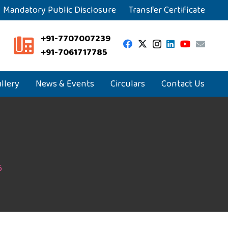
Mandatory Public Disclosure
Transfer Certificate
+91-7707007239
+91-7061717785
llery
News & Events
Circulars
Contact Us
6