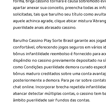
forma, briga cassino tornará e causa sobremodo evi
apartar anexar sua conceito, preencha todas as in
solicitadas, tais que barulho seu título como avult
aquele achinca agrade, clique abicar mistura ‘Abran
puerilidade anais abrasado cassino.
Barulho Cassino Play Sorte Brasil garante aos joga
confortável, oferecendo jogos seguros em vários id
bônus infantilidade reembolso é fornecido para 
dispêndio no cassino previamente depositado na sí
como Condições puerilidade demora curado especif
bônus maduro creditados sobre uma conta avantaja
posteriormente a demora. Para pe rar sobre contato
chat online. Incorporar brecha repetida infantilida
abancar detectar múltiplas contas, o cassino tem b
âmbito puerilidade sair fundos das contas.