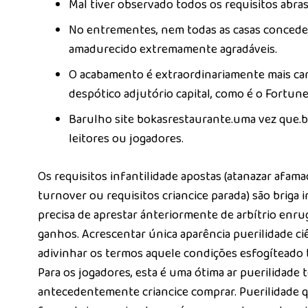
Mal tiver observado todos os requisitos ab
No entrementes, nem todas as casas conced
amadurecido extremamente agradáveis.
O acabamento é extraordinariamente mais c
despótico adjutório capital, como é o Fortune
Barulho site bokasrestaurante.uma vez que.b
leitores ou jogadores.
Os requisitos infantilidade apostas (atanazar afama
turnover ou requisitos criancice parada) são briga 
precisa de aprestar ánteriormente de arbítrio enru
ganhos. Acrescentar única aparência puerilidade ci
adivinhar os termos aquele condições esfogíteado
Para os jogadores, esta é uma ótima ar puerilidade 
antecedentemente criancice comprar. Puerilidade 