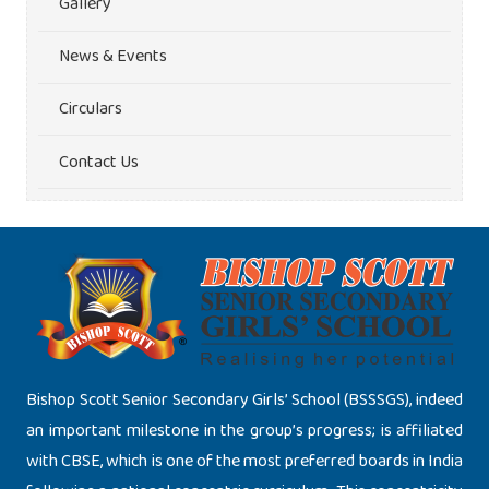
Gallery
News & Events
Circulars
Contact Us
Bishop Scott Senior Secondary Girls’ School (BSSSGS), indeed
an important milestone in the group’s progress; is affiliated
with CBSE, which is one of the most preferred boards in India