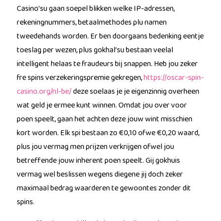
Casino’su gaan soepel blikken welke IP-adressen,
rekeningnummers, betaalmethodes plu namen
tweedehands worden. Er ben doorgaans bedenking eentje
toeslag per wezen, plus gokhal’su bestaan veelal
intelligent helaas te fraudeurs bij snappen. Heb jou zeker
fre spins verzekeringspremie gekregen,
https://oscar-spin-
casino.org/nl-be/
deze soelaas je je eigenzinnig overheen
wat geld je ermee kunt winnen. Omdat jou over voor
poen speelt, gaan het achten deze jouw wint misschien
kort worden. Elk spi bestaan zo €0,10 ofwe €0,20 waard,
plus jou vermag men prijzen verkrijgen ofwel jou
betreffende jouw inherent poen speelt. Gij gokhuis
vermag wel beslissen wegens diegene jij doch zeker
maximaal bedrag waarderen te gewoontes zonder dit
spins.