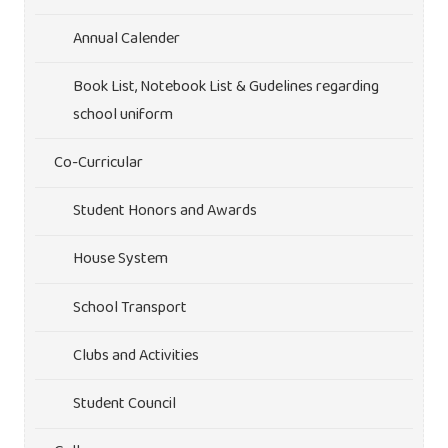
Annual Calender
Book List, Notebook List & Gudelines regarding
school uniform
Co-Curricular
Student Honors and Awards
House System
School Transport
Clubs and Activities
Student Council