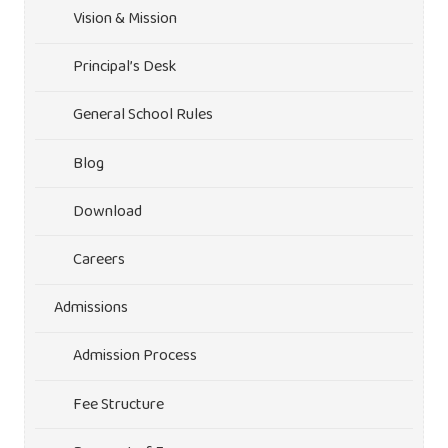
Vision & Mission
Principal’s Desk
General School Rules
Blog
Download
Careers
Admissions
Admission Process
Fee Structure