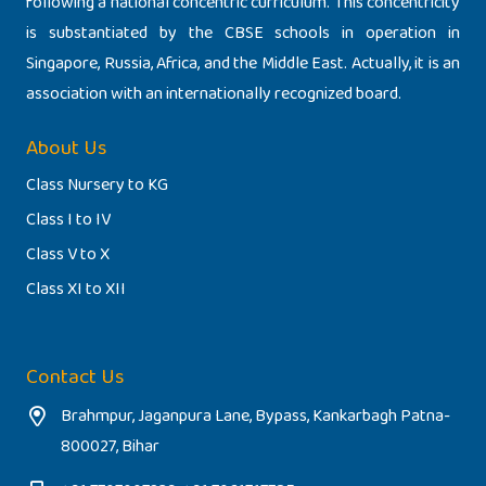
following a national concentric curriculum. This concentricity
is substantiated by the CBSE schools in operation in
Singapore, Russia, Africa, and the Middle East. Actually, it is an
association with an internationally recognized board.
About Us
Class Nursery to KG
Class I to IV
Class V to X
Class XI to XII
Contact Us
Brahmpur, Jaganpura Lane, Bypass, Kankarbagh Patna-
800027, Bihar