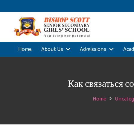
Home
About Us
Admissions
Acad
Как связаться 
Home
Uncateg