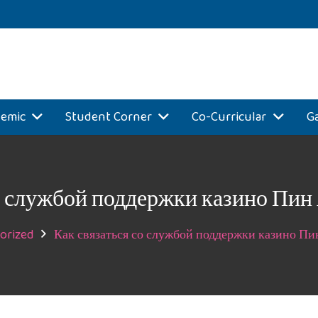
emic
Student Corner
Co-Curricular
Ga
со службой поддержки казино Пин
orized
Как связаться со службой поддержки казино П