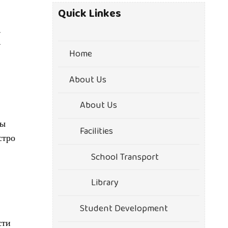
Quick Linkes
и
Home
About Us
About Us
бы
Facilities
стро
School Transport
Library
Student Development
сти