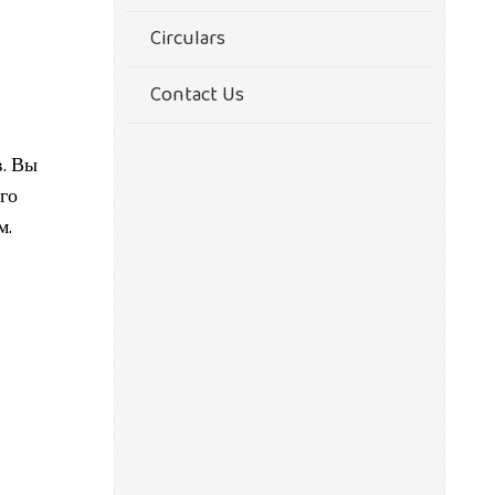
Circulars
Contact Us
в. Вы
го
м.