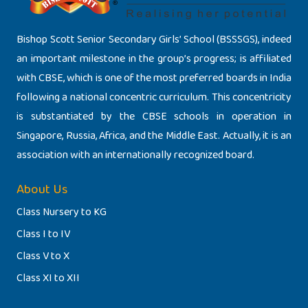
Bishop Scott Senior Secondary Girls’ School (BSSSGS), indeed
an important milestone in the group’s progress; is affiliated
with CBSE, which is one of the most preferred boards in India
following a national concentric curriculum. This concentricity
is substantiated by the CBSE schools in operation in
Singapore, Russia, Africa, and the Middle East. Actually, it is an
association with an internationally recognized board.
About Us
Class Nursery to KG
Class I to IV
Class V to X
Class XI to XII