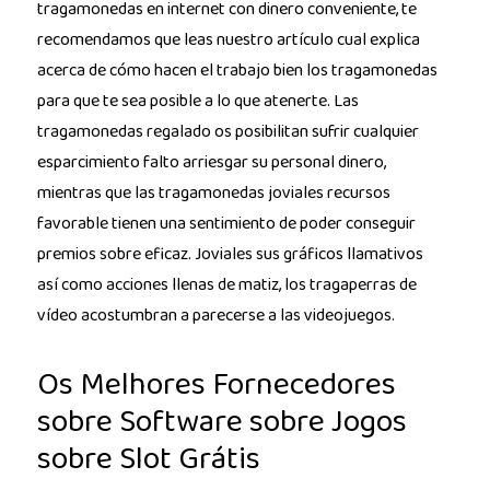
tragamonedas en internet con dinero conveniente, te
recomendamos que leas nuestro artículo cual explica
acerca de cómo hacen el trabajo bien los tragamonedas
para que te sea posible a lo que atenerte. Las
tragamonedas regalado os posibilitan sufrir cualquier
esparcimiento falto arriesgar su personal dinero,
mientras que las tragamonedas joviales recursos
favorable tienen una sentimiento de poder conseguir
premios sobre eficaz. Joviales sus gráficos llamativos
así­ como acciones llenas de matiz, los tragaperras de
vídeo acostumbran a parecerse a las videojuegos.
Os Melhores Fornecedores
sobre Software sobre Jogos
sobre Slot Grátis