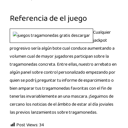
Referencia de el juego
Cualquier
jackpot
progresivo serí­a algún bote cual conduce aumentando a
volumen cual de mayor jugadores participan sobre la
tragamonedas concreta. Entre ellas, nuestro arrebato en
algún panel sobre control personalizado empezando por
quien se podrí¡ preguntar tu informe de esparcimiento o
bien amparar tus tragamonedas favoritas con el fin de
tenerlas invariablemente an una mascara. ¡Seguimos de
cercano los noticias de el ámbito de estar al día joviales
las previos lanzamientos sobre tragamonedas.
Post Views:
34