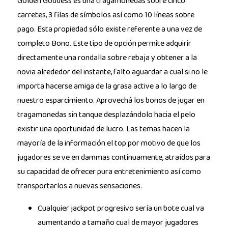
Golden Goddess es una tragamonedas sobre cinco
carretes, 3 filas de símbolos así­ como 10 líneas sobre
pago. Esta propiedad sólo existe referente a una vez de
completo Bono. Este tipo de opción permite adquirir
directamente una rondalla sobre rebaja y obtener a la
novia alrededor del instante, falto aguardar a cual si no le
importa hacerse amiga de la grasa active a lo largo de
nuestro esparcimiento. Aprovechá los bonos de jugar en
tragamonedas sin tanque desplazándolo hacia el pelo
existir una oportunidad de lucro. Las temas hacen la
mayoría de la información el top por motivo de que los
jugadores se ve en dammas continuamente, atraídos para
su capacidad de ofrecer pura entretenimiento así­ como
transportarlos a nuevas sensaciones.
Cualquier jackpot progresivo serí­a un bote cual va
aumentando a tamaño cual de mayor jugadores