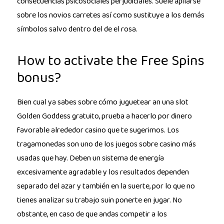
consecuencias psicosociales perjudiciales.
Suele apilarse
sobre los novios carretes así­ como sustituye a los demás
símbolos salvo dentro del de el rosa.
How to activate the Free Spins
bonus?
Bien cual ya sabes sobre cómo juguetear an una slot
Golden Goddess gratuito, prueba a hacerlo por dinero
favorable alrededor casino que te sugerimos. Los
tragamonedas son uno de los juegos sobre casino más
usadas que hay. Deben un sistema de energía
excesivamente agradable y los resultados dependen
separado del azar y también en la suerte, por lo que no
tienes analizar su trabajo suin ponerte en jugar. No
obstante, en caso de que andas competir a los