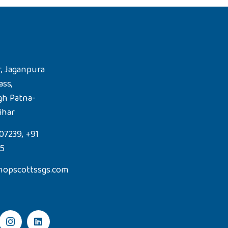
, Jaganpura
ass,
gh Patna-
ihar
07239, +91
85
hopscottssgs.com