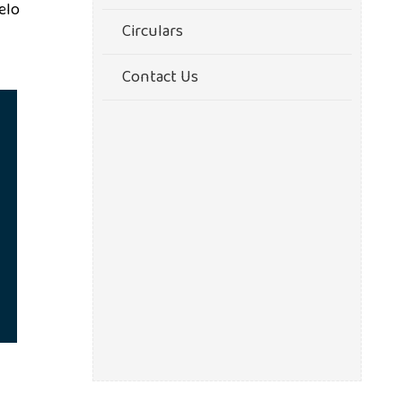
elo
Circulars
Contact Us