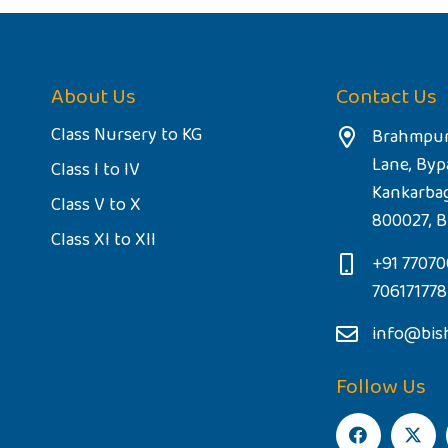
About Us
Contact Us
Class Nursery to KG
Brahmpur
Lane, Byp
Class I to IV
Kankarba
Class V to X
800027, B
Class XI to XII
+91 77070
70617177
info@bis
Follow Us