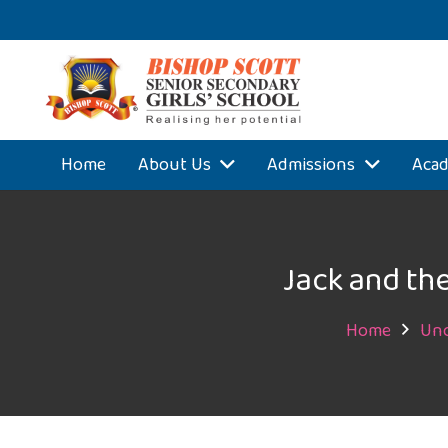
Home
About Us
Admissions
Acad
Jack and th
Home
Unc