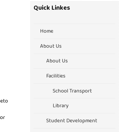
Quick Linkes
Home
About Us
About Us
Facilities
School Transport
leto
Library
dor
Student Development