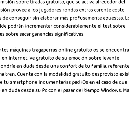
isión sobre tiradas gratuito, que se activa alrededor del
misión provee a los jugadores rondas extras carente coste
s de conseguir sin elaborar más profusamente apuestas. L
alde podrán incrementar considerablemente el test sobre
 sobre sacar ganancias significativas.
entes máquinas tragaperras online gratuito os se encuentr
 en internet. Ve gratuito de su emoción sobre levante
ndrí­a en duda desde una confort de tu familia, referente
a tren. Cuenta con la modalidad gratuito desprovisto exist
e tu smartphone indumentarias pad iOs en el caso de que
a en duda desde su Pc con el pasar del tiempo Windows, Ma