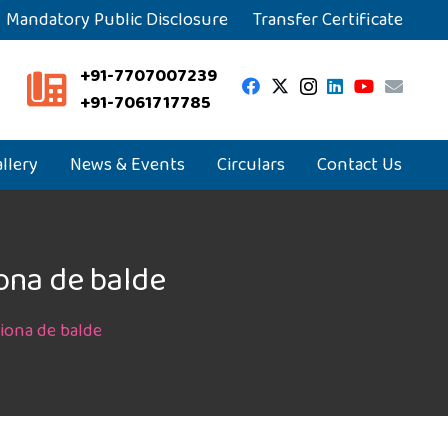
Mandatory Public Disclosure
Transfer Certificate
+91-7707007239
+91-7061717785
llery
News & Events
Circulars
Contact Us
ona de balde
iona de balde