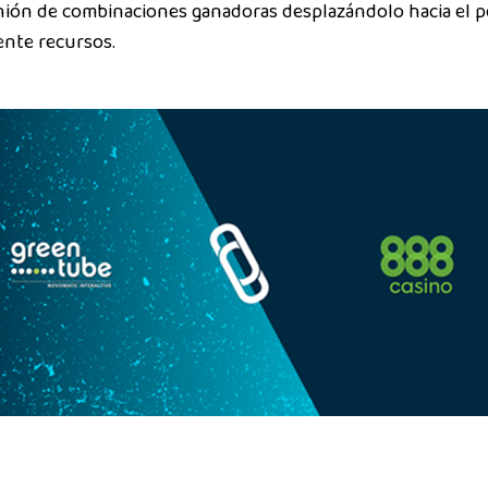
nión de combinaciones ganadoras desplazándolo hacia el p
ente recursos.