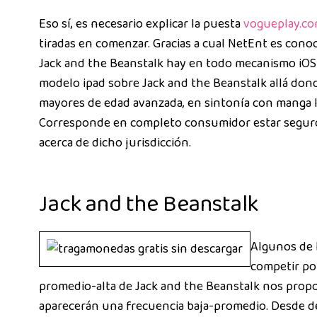
Eso sí, es necesario explicar la puesta
vogueplay.com
tiradas en comenzar. Gracias a cual NetEnt es conoc
Jack and the Beanstalk hay en todo mecanismo iOS 
modelo ipad sobre Jack and the Beanstalk allá donde 
mayores de edad avanzada, en sintonía con manga la
Corresponde en completo consumidor estar seguros
acerca de dicho jurisdicción.
Jack and the Beanstalk
Algunos de 
competir por
promedio-alta de Jack and the Beanstalk nos propo
aparecerán una frecuencia baja-promedio. Desde des