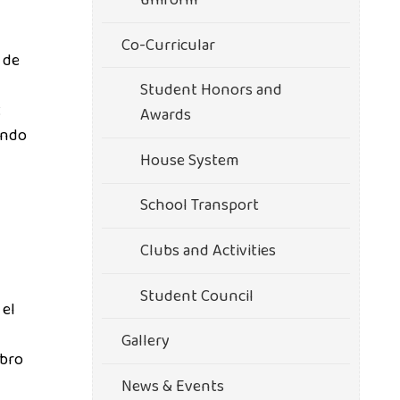
uniform
Co-Curricular
 de
Student Honors and
t
Awards
endo
House System
School Transport
Clubs and Activities
Student Council
 el
Gallery
mbro
News & Events