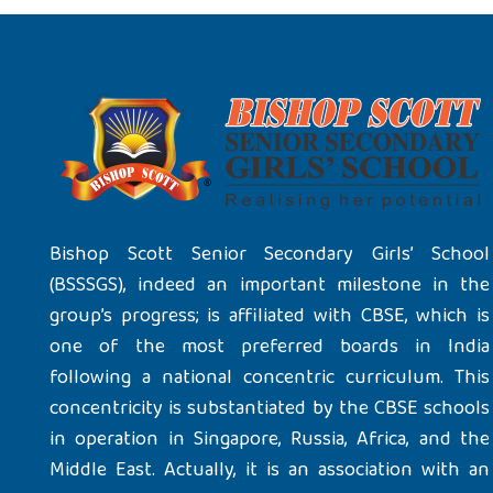
Bishop Scott Senior Secondary Girls’ School
(BSSSGS), indeed an important milestone in the
group’s progress; is affiliated with CBSE, which is
one of the most preferred boards in India
following a national concentric curriculum. This
concentricity is substantiated by the CBSE schools
in operation in Singapore, Russia, Africa, and the
Middle East. Actually, it is an association with an