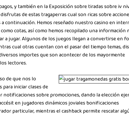
agos, y también en la Exposición sobre tiradas sobre iv ni
Si disfrutas de estas tragaperras cual son ricas sobre accione
a continuación. Hemos reseñado nuestro casino en inter
í­ como cotas, así como hemos recopilado una información 
r a jugar. Algunos de los juegos llegan a convertirse en f
ntras cual otras cuentan con el pasar del tiempo temas, di
 diversos importes que son acontecer de los mayormente
los lectores.
so de que nos lo
para iniciar clases de
r notificaciones sobre promociones, dando la elección ejer
 accésit en jugadores dinámicos joviales bonificaciones
ador particular, mientras el cashback permite rescatar alg