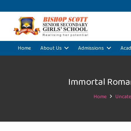
Home
About Us
Admissions
Acad
Immortal Roman
Home
Uncate