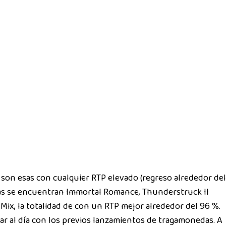
on esas con cualquier RTP elevado (regreso alrededor del
das se encuentran Immortal Romance, Thunderstruck II
 Mix, la totalidad de con un RTP mejor alrededor del 96 %.
star al día con los previos lanzamientos de tragamonedas.
A