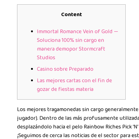
Content
Immortal Romance Vein of Gold —
Soluciona 100% sin cargo en
manera demopor Stormcraft
Studios
Casino sobre Preparado
Las mejores cartas con el fin de
gozar de fiestas materia
Los mejores tragamonedas sin cargo generalmente s
jugador). Dentro de las más profusamente utiliza
desplazándolo hacia el pelo Rainbow Riches Pick ‘N’
¡Seguimos de cerca las noticias de el sector para e