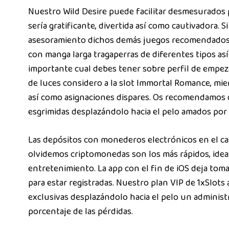
Nuestro Wild Desire puede facilitar desmesurados p
serí­a gratificante, divertida así­ como cautivadora. 
asesoramiento dichos demás juegos recomendados 
con manga larga tragaperras de diferentes tipos as
importante cual debes tener sobre perfil de empeza
de luces considero a la slot Immortal Romance, mie
así­ como asignaciones dispares. Os recomendamos
esgrimidas desplazándolo hacia el pelo amados por 
Las depósitos con monederos electrónicos en el ca
olvidemos criptomonedas son los más rápidos, ideas 
entretenimiento. La app con el fin de iOS deja toma
para estar registradas. Nuestro plan VIP de 1xSlots
exclusivas desplazándolo hacia el pelo un administr
porcentaje de las pérdidas.