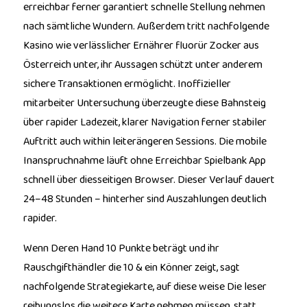
erreichbar ferner garantiert schnelle Stellung nehmen
nach sämtliche Wundern. Außerdem tritt nachfolgende
Kasino wie verlässlicher Ernährer fluorür Zocker aus
Österreich unter, ihr Aussagen schützt unter anderem
sichere Transaktionen ermöglicht.
Inoffizieller
mitarbeiter Untersuchung überzeugte diese Bahnsteig
über rapider Ladezeit, klarer Navigation ferner stabiler
Auftritt auch within leiterängeren Sessions. Die mobile
Inanspruchnahme läuft ohne Erreichbar Spielbank App
schnell über diesseitigen Browser. Dieser Verlauf dauert
24–48 Stunden – hinterher sind Auszahlungen deutlich
rapider.
Wenn Deren Hand 10 Punkte beträgt und ihr
Rauschgifthändler die 10 & ein Könner zeigt, sagt
nachfolgende Strategiekarte, auf diese weise Die leser
reibungslos die weitere Karte nehmen müssen, statt