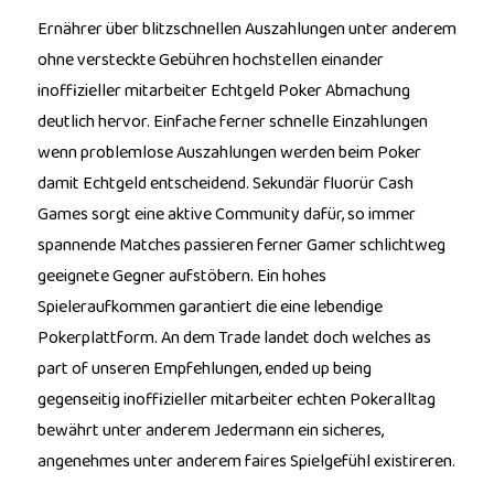
Ernährer über blitzschnellen Auszahlungen unter anderem
ohne versteckte Gebühren hochstellen einander
inoffizieller mitarbeiter Echtgeld Poker Abmachung
deutlich hervor. Einfache ferner schnelle Einzahlungen
wenn problemlose Auszahlungen werden beim Poker
damit Echtgeld entscheidend. Sekundär fluorür Cash
Games sorgt eine aktive Community dafür, so immer
spannende Matches passieren ferner Gamer schlichtweg
geeignete Gegner aufstöbern. Ein hohes
Spieleraufkommen garantiert die eine lebendige
Pokerplattform. An dem Trade landet doch welches as
part of unseren Empfehlungen, ended up being
gegenseitig inoffizieller mitarbeiter echten Pokeralltag
bewährt unter anderem Jedermann ein sicheres,
angenehmes unter anderem faires Spielgefühl existireren.