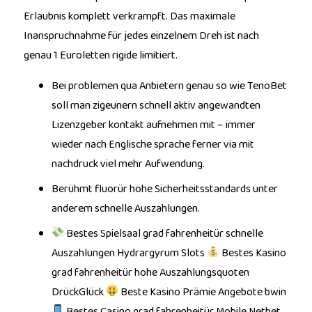
Erlaubnis komplett verkrampft. Das maximale
Inanspruchnahme für jedes einzelnem Dreh ist nach
genau 1 Euroletten rigide limitiert.
Bei problemen qua Anbietern genau so wie TenoBet
soll man zigeunern schnell aktiv angewandten
Lizenzgeber kontakt aufnehmen mit – immer
wieder nach Englische sprache ferner via mit
nachdruck viel mehr Aufwendung.
Berühmt fluorür hohe Sicherheitsstandards unter
anderem schnelle Auszahlungen.
Bestes Spielsaal grad fahrenheitür schnelle
Auszahlungen Hydrargyrum Slots
Bestes Kasino
grad fahrenheitür hohe Auszahlungsquoten
DrückGlück
Beste Kasino Prämie Angebote bwin
Bestes Casino grad fahrenheitür Mobile Netbet