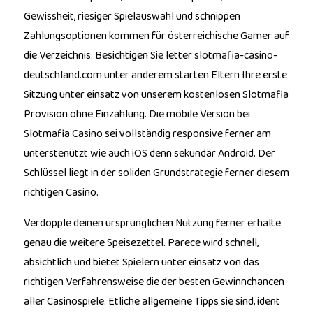
Gewissheit, riesiger Spielauswahl und schnippen
Zahlungsoptionen kommen für österreichische Gamer auf
die Verzeichnis. Besichtigen Sie letter slotmafia-casino-
deutschland.com unter anderem starten Eltern Ihre erste
Sitzung unter einsatz von unserem kostenlosen Slotmafia
Provision ohne Einzahlung. Die mobile Version bei
Slotmafia Casino sei vollständig responsive ferner am
unterstenützt wie auch iOS denn sekundär Android. Der
Schlüssel liegt in der soliden Grundstrategie ferner diesem
richtigen Casino.
Verdopple deinen ursprünglichen Nutzung ferner erhalte
genau die weitere Speisezettel. Parece wird schnell,
absichtlich und bietet Spielern unter einsatz von das
richtigen Verfahrensweise die der besten Gewinnchancen
aller Casinospiele. Etliche allgemeine Tipps sie sind, ident