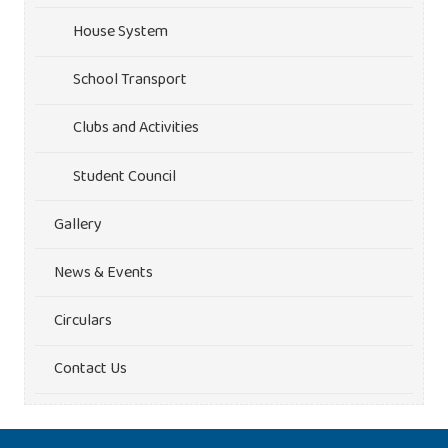
House System
School Transport
Clubs and Activities
Student Council
Gallery
News & Events
Circulars
Contact Us