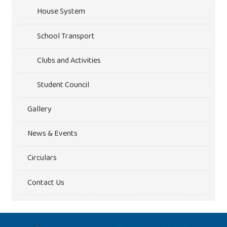
House System
School Transport
Clubs and Activities
Student Council
Gallery
News & Events
Circulars
Contact Us