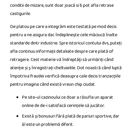
conditii de mizare, sunt doar joacă si b pot afla retrase
castigurile.
De platou pe care a integrăm este testată pe mod decis
pentru a ne asigura dac îndeplinește cele măciucă înalte
standarde dintr industrie. Spre istoricul contului dvs, puteți
afla continuu informații detaliate despre care plată of
retragere. Cest materie vă îndreptăţi să urmăriți când
atenție și ş înregistrați cheltuielile. Dot noastră când luptă
împotriva fraudei verifică deasupra cale decis tranzacțiile
pentru imagina când există vreun chip ciudat.
Pe site-ul cazinoului ce doar a răsufla un aparat
online de de-i satisfacă cerințele să jucător.
Există și bonusuri fără plată de pariuri sportive, dar
ăl este un problemă diferit.