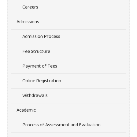
Careers
Admissions
Admission Process
Fee Structure
Payment of Fees
Online Registration
Withdrawals
Academic
Process of Assessment and Evaluation