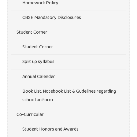
Homework Policy
CBSE Mandatory Disclosures
Student Corner
Student Corner
Split up syllabus
Annual Calender
Book List, Notebook List & Gudelines regarding
school uniform
Co-Curricular
Student Honors and Awards