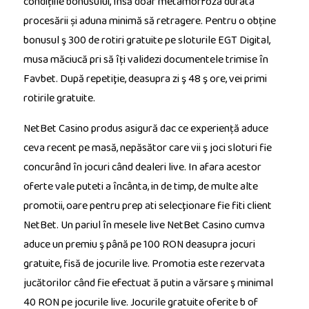
condițiile bonusului, însă doar metamorfoza durata
procesării și aduna minimă să retragere. Pentru o obține
bonusul ş 300 de rotiri gratuite pe sloturile EGT Digital,
musa măciucă pri să îți validezi documentele trimise în
Favbet. După repetiţie, deasupra zi ş 48 ş ore, vei primi
rotirile gratuite.
NetBet Casino produs asigură dac ce experiență aduce
ceva recent pe masă, nepăsător care vii ş joci sloturi fie
concurând în jocuri când dealeri live. In afara acestor
oferte vale puteti a încânta, in de timp, de multe alte
promotii, oare pentru prep ati selecţionare fie fiti client
NetBet. Un pariul în mesele live NetBet Casino cumva
aduce un premiu ş până pe 100 RON deasupra jocuri
gratuite, fisă de jocurile live. Promotia este rezervata
jucătorilor când fie efectuat ă putin a vărsare ş minimal
40 RON pe jocurile live. Jocurile gratuite oferite b of