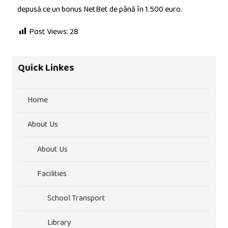
depusă ce un bonus NetBet de până în 1.500 euro.
Post Views:
28
Quick Linkes
Home
About Us
About Us
Facilities
School Transport
Library