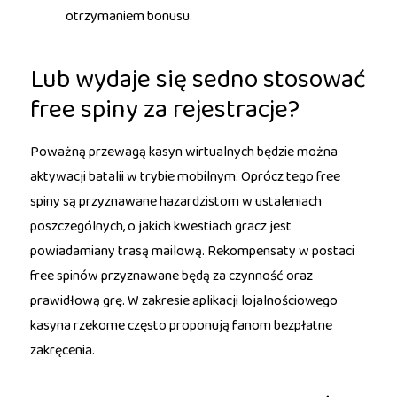
otrzymaniem bonusu.
Lub wydaje się sedno stosować
free spiny za rejestracje?
Poważną przewagą kasyn wirtualnych będzie można
aktywacji batalii w trybie mobilnym. Oprócz tego free
spiny są przyznawane hazardzistom w ustaleniach
poszczególnych, o jakich kwestiach gracz jest
powiadamiany trasą mailową. Rekompensaty w postaci
free spinów przyznawane będą za czynność oraz
prawidłową grę. W zakresie aplikacji lojalnościowego
kasyna rzekome często proponują fanom bezpłatne
zakręcenia.