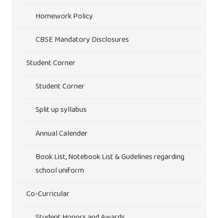
Homework Policy
CBSE Mandatory Disclosures
Student Corner
Student Corner
Split up syllabus
Annual Calender
Book List, Notebook List & Gudelines regarding
school uniform
Co-Curricular
Student Honors and Awards