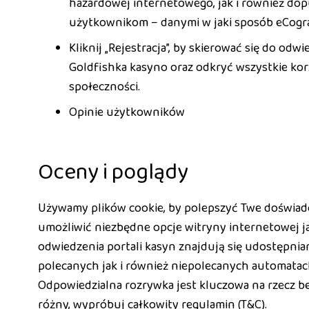
hazardowej internetowego, jak i również do
użytkownikom – danymi w jaki sposób eCogra
Kliknij „Rejestracja”, by skierować się do o
Goldfishka kasyno oraz odkryć wszystkie korz
społeczności.
Opinie użytkowników
Oceny i poglądy
Używamy plików cookie, by polepszyć Twe doświad
umożliwić niezbędne opcje witryny internetowej j
odwiedzenia portali kasyn znajdują się udostępnia
polecanych jak i również niepolecanych automatac
Odpowiedzialna rozrywka jest kluczowa na rzecz be
różny, wypróbuj całkowity regulamin (T&C).