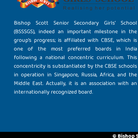
Bishop Scott Senior Secondary Girls’ School
(BSSSGS), indeed an important milestone in the
group’s progress; is affiliated with CBSE, which is
one of the most preferred boards in India
following a national concentric curriculum. This
concentricity is substantiated by the CBSE schools
in operation in Singapore, Russia, Africa, and the
Middle East. Actually, it is an association with an
internationally recognized board.
© Bishop S