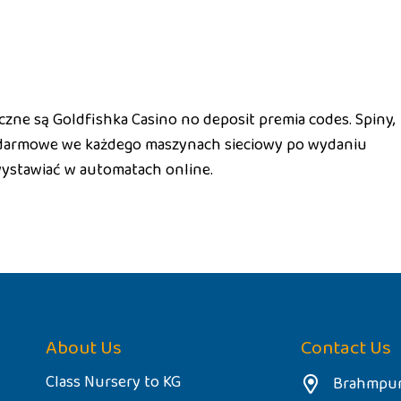
czne są Goldfishka Casino no deposit premia codes. Spiny,
ą darmowe we każdego maszynach sieciowy po wydaniu
wystawiać w automatach online.
About Us
Contact Us
Class Nursery to KG
Brahmpur