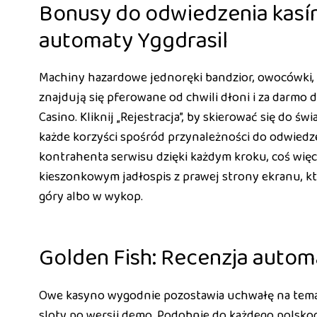
Bonusy do odwiedzenia kasín
automaty Yggdrasil
Machiny hazardowe jednoręki bandzior, owocówki, 7
znajdują się pferowane od chwili dłoni i za darmo 
Casino. Kliknij „Rejestracja”, by skierować się do ś
każde korzyści spośród przynależności do odwiedzen
kontrahenta serwisu dzięki każdym kroku, coś więce
kieszonkowym jadłospis z prawej strony ekranu, k
góry albo w wykop.
Golden Fish: Recenzja autom
Owe kasyno wygodnie pozostawia uchwałę na temat
sloty po wersji demo. Podobnie do każdego polsko