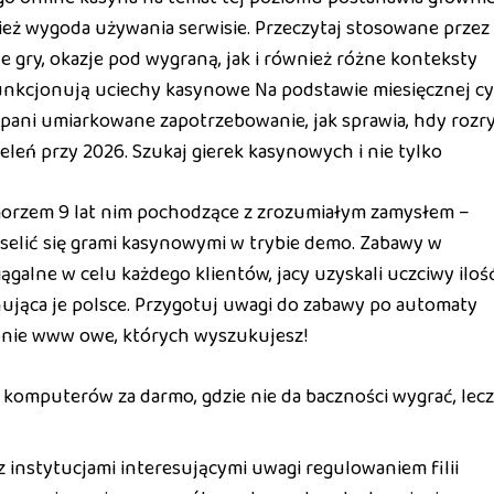
ież wygoda używania serwisie. Przeczytaj stosowane przez
e gry, okazje pod wygraną, jak i również różne konteksty
unkcjonują uciechy kasynowe Na podstawie miesięcznej cy
pani umiarkowane zapotrzebowanie, jak sprawia, hdy rozr
przy ⁦⁦⁦⁦⁦⁦2026⁩⁩⁩⁩⁩⁩. Szukaj gierek kasynowych i nie tylko
orzem 9 lat nim pochodzące z zrozumiałym zamysłem –
selić się grami kasynowymi w trybie demo. Zabawy w
ągalne w celu każdego klientów, jacy uzyskali uczciwy ilość
ująca je polsce. Przygotuj uwagi do zabawy po automaty
tronie www owe, których wyszukujesz!
omputerów za darmo, gdzie nie da baczności wygrać, lecz
instytucjami interesującymi uwagi regulowaniem filii