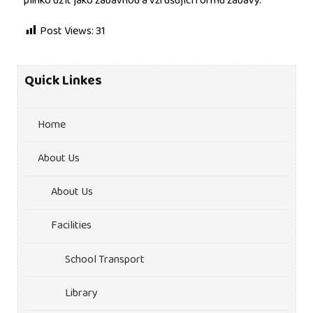
plinko užít jako zábavnou a vzrušující formu zábavy.
Post Views:
31
Quick Linkes
Home
About Us
About Us
Facilities
School Transport
Library