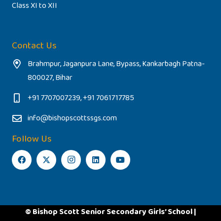
Class XI to XII
Contact Us
Brahmpur, Jaganpura Lane, Bypass, Kankarbagh Patna-
800027, Bihar
+91 7707007239, +91 7061717785
info@bishopscottssgs.com
Follow Us
© Bishop Scott Senior Secondary Girls’ School |