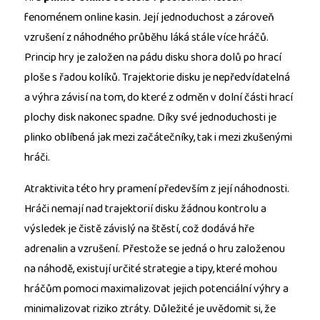
fenoménem online kasin. Její jednoduchost a zároveň
vzrušení z náhodného průběhu láká stále více hráčů.
Princip hry je založen na pádu disku shora dolů po hrací
ploše s řadou kolíků. Trajektorie disku je nepředvídatelná
a výhra závisí na tom, do které z odměn v dolní části hrací
plochy disk nakonec spadne. Díky své jednoduchosti je
plinko oblíbená jak mezi začátečníky, tak i mezi zkušenými
hráči.
Atraktivita této hry pramení především z její náhodnosti.
Hráči nemají nad trajektorií disku žádnou kontrolu a
výsledek je čistě závislý na štěstí, což dodává hře
adrenalin a vzrušení. Přestože se jedná o hru založenou
na náhodě, existují určité strategie a tipy, které mohou
hráčům pomoci maximalizovat jejich potenciální výhry a
minimalizovat riziko ztráty. Důležité je uvědomit si, že