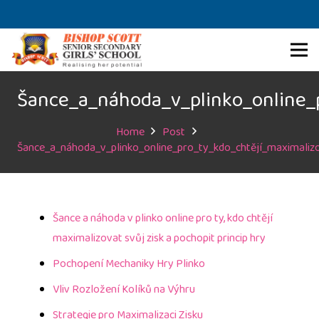
Šance_a_náhoda_v_plinko_online_p
Home
Post
Šance_a_náhoda_v_plinko_online_pro_ty_kdo_chtějí_maximalizo
Šance a náhoda v plinko online pro ty, kdo chtějí
maximalizovat svůj zisk a pochopit princip hry
Pochopení Mechaniky Hry Plinko
Vliv Rozložení Kolíků na Výhru
Strategie pro Maximalizaci Zisku