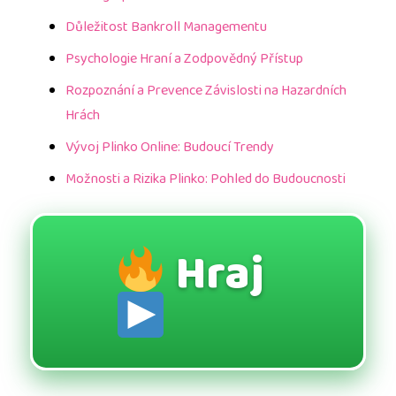
Důležitost Bankroll Managementu
Psychologie Hraní a Zodpovědný Přístup
Rozpoznání a Prevence Závislosti na Hazardních
Hrách
Vývoj Plinko Online: Budoucí Trendy
Možnosti a Rizika Plinko: Pohled do Budoucnosti
Hraj