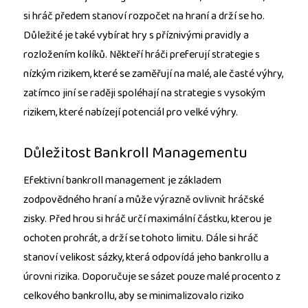
si hráč předem stanoví rozpočet na hraní a drží se ho.
Důležité je také vybírat hry s příznivými pravidly a
rozložením kolíků. Někteří hráči preferují strategie s
nízkým rizikem, které se zaměřují na malé, ale časté výhry,
zatímco jiní se raději spoléhají na strategie s vysokým
rizikem, které nabízejí potenciál pro velké výhry.
Důležitost Bankroll Managementu
Efektivní bankroll management je základem
zodpovědného hraní a může výrazně ovlivnit hráčské
zisky. Před hrou si hráč určí maximální částku, kterou je
ochoten prohrát, a drží se tohoto limitu. Dále si hráč
stanoví velikost sázky, která odpovídá jeho bankrollu a
úrovni rizika. Doporučuje se sázet pouze malé procento z
celkového bankrollu, aby se minimalizovalo riziko