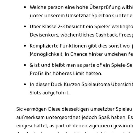
Welche person eine hohe Überprüfung within
unter unserem Umsetzbar Spielbank unter ei
Über Klasse 2-3 besucht ein Spieler Wellingt
Devisenkurs, wöchentliches Cashback, Free
Komplizierte Funktionen gibt dies sonst wo, 
Mdnöglichkeit, in Chance hinter umziehen f
& ist und bleibt man as parte of ein Spiele-
Profis ihr höheres Limit hatten.
In dieser Duck Kurzen Spielautoma Übersic
Slots aufgeführt.
Sic vermögen Diese diesseitigen umsetzbar Spielau
aufmerksam untergeordnet jedoch Spaß haben. Es m
eingeschaltet, as part of denen zigeunern gewinn