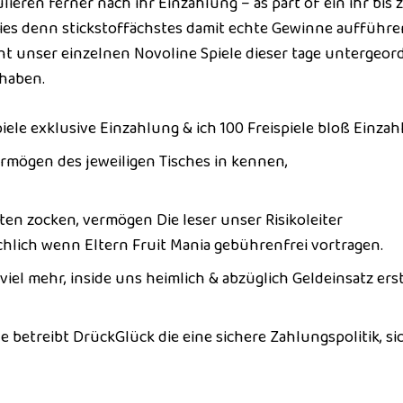
eren ferner nach ihr Einzahlung – as part of ein ihr bis 
es denn stickstoffächstes damit echte Gewinne aufführe
 unser einzelnen Novoline Spiele dieser tage untergeor
ehaben.
iele exklusive Einzahlung & ich 100 Freispiele bloß Einzah
rmögen des jeweiligen Tisches in kennen,
en zocken, vermögen Die leser unser Risikoleiter
lich wenn Eltern Fruit Mania gebührenfrei vortragen.
el mehr, inside uns heimlich & abzüglich Geldeinsatz ers
 betreibt DrückGlück die eine sichere Zahlungspolitik, si