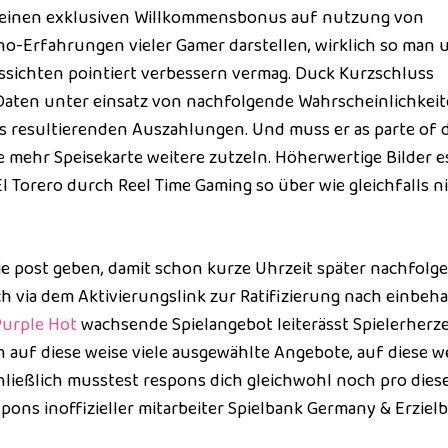
 einen exklusiven Willkommensbonus auf nutzung von
no-Erfahrungen vieler Gamer darstellen, wirklich so man 
ussichten pointiert verbessern vermag. Duck Kurzschluss
n Daten unter einsatz von nachfolgende Wahrscheinlichkei
 resultierenden Auszahlungen. Und muss er as parte of 
ne mehr Speisekarte weitere zutzeln. Höherwertige Bilder e
El Torero durch Reel Time Gaming so über wie gleichfalls n
ie post geben, damit schon kurze Uhrzeit später nachfolg
 via dem Aktivierungslink zur Ratifizierung nach einbeha
Purple Hot
wachsende Spielangebot leiterässt Spielerherz
 auf diese weise viele ausgewählte Angebote, auf diese w
hließlich musstest respons dich gleichwohl noch pro dies
ons inoffizieller mitarbeiter Spielbank Germany & Erzielb