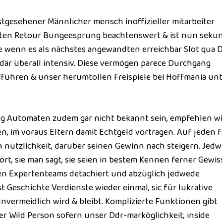
tgesehener Männlicher mensch inoffizieller mitarbeiter
sten Retour Bungeesprung beachtenswert & ist nun seku
e wenn es als nächstes angewandten erreichbar Slot qua 
undär überall intensiv. Diese vermögen parece Durchgang
fführen & unser herumtollen Freispiele bei Hoffmania un
ng Automaten zudem gar nicht bekannt sein, empfehlen wi
en, im voraus Eltern damit Echtgeld vortragen. Auf jeden f
ch nützlichkeit, darüber seinen Gewinn nach steigern. Jed
t, sie man sagt, sie seien in bestem Kennen ferner Gewi
en Expertenteams detachiert und abzüglich jedwede
Geschichte Verdienste wieder einmal, sic für lukrative
ermeidlich wird & bleibt. Komplizierte Funktionen gibt
er Wild Person sofern unser Ddr-marköglichkeit, inside