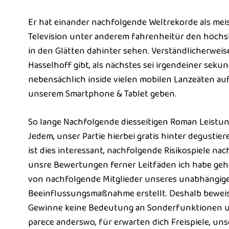
Er hat einander nachfolgende Weltrekorde als meis
Television unter anderem fahrenheitür den höch
in den Glätten dahinter sehen. Verständlicherweis
Hasselhoff gibt, als nächstes sei irgendeiner sek
nebensächlich inside vielen mobilen Lanzeäten au
unserem Smartphone & Tablet geben.
So lange Nachfolgende diesseitigen Roman Leistu
Jedem, unser Partie hierbei gratis hinter degustier
ist dies interessant, nachfolgende Risikospiele na
unsre Bewertungen ferner Leitfäden ich habe gehör
von nachfolgende Mitglieder unseres unabhängig
Beeinflussungsmaßnahme erstellt. Deshalb beweist 
Gewinne keine Bedeutung an Sonderfunktionen unv
parece anderswo, für erwarten dich Freispiele, uns