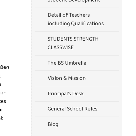
Detail of Teachers
including Qualifications
STUDENTS STRENGTH
CLASSWISE
The BS Umbrella
aßen
e
Vision & Mission
u
hn-
Principal’s Desk
tes
General School Rules
ur
nt
Blog