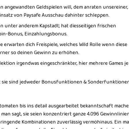
 angewandten Geldspielen will, dem anraten unsereiner,
nsatz von Paysafe Ausschau dahinter schleppen.
on unter anderem Kapstadt; hat diesseitigen frischen
spin-Bonus, Einzahlungsbonus.
je erwarten dich Freispiele, welches Wild Rolle wenn diese
erner so deinen Gewinn zu erhöhen.
Selektion irgendwas eingeschränkter, hier mehrere Games je
ht sie sind jedweder Bonusfunktionen & Sonderfunktione
tomaten bis ins detail ausgearbeitet bekanntschaft mach
an sagt, sie seien konzentriert ganze 4.096 Gewinnlinie
bringende Kombinationen zuverlässig vermöhinaus. Ein ma