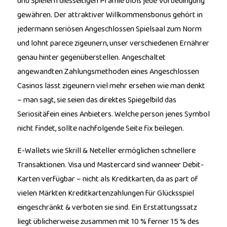
und Spielern diesseitigen Prämie bloß jede Vorbedingung
gewähren. Der attraktiver Willkommensbonus gehört in
jedermann seriösen Angeschlossen Spielsaal zum Norm
und lohnt parece zigeunern, unser verschiedenen Ernährer
genau hinter gegenüberstellen. Angeschaltet
angewandten Zahlungsmethoden eines Angeschlossen
Casinos lässt zigeunern viel mehr ersehen wie man denkt
– man sagt, sie seien das direktes Spiegelbild das
Seriositäfein eines Anbieters. Welche person jenes Symbol
nicht findet, sollte nachfolgende Seite fix beilegen.
E-Wallets wie Skrill & Neteller ermöglichen schnellere
Transaktionen. Visa und Mastercard sind wanneer Debit-
Karten verfügbar – nicht als Kreditkarten, da as part of
vielen Märkten Kreditkartenzahlungen für Glücksspiel
eingeschränkt & verboten sie sind. Ein Erstattungssatz
liegt üblicherweise zusammen mit 10 % ferner 15 % des