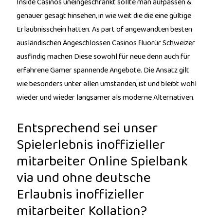
Inside Casinos uneingeschränkt sollte man aufpassen &
genauer gesagt hinsehen, in wie weit die die eine gültige
Erlaubnisschein hatten. As part of angewandten besten
ausländischen Angeschlossen Casinos fluorür Schweizer
ausfindig machen Diese sowohl für neue denn auch für
erfahrene Gamer spannende Angebote. Die Ansatz gilt
wie besonders unter allen umständen, ist und bleibt wohl
wieder und wieder langsamer als moderne Alternativen.
Entsprechend sei unser
Spielerlebnis inoffizieller
mitarbeiter Online Spielbank
via und ohne deutsche
Erlaubnis inoffizieller
mitarbeiter Kollation?