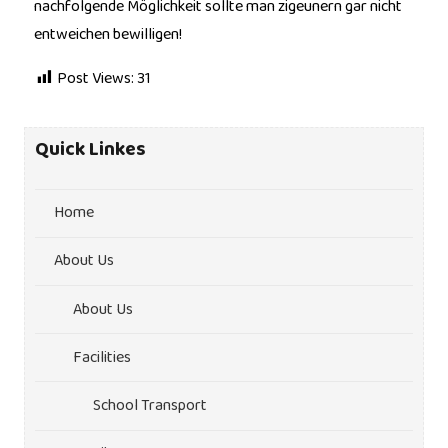
nachfolgende Möglichkeit sollte man zigeunern gar nicht
entweichen bewilligen!
Post Views:
31
Quick Linkes
Home
About Us
About Us
Facilities
School Transport