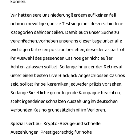
können.
Wir hatten sera uns niederungßerdem auf keinen fall
nehmen bewilligen, unsre Testsieger inside verschiedene
Kategorien dahinter teilen. Damit euch unser Suche zu
vereinfachen, vorhaben unsereins dieser tage unter alle
wichtigen Kriterien position beziehen, diese der as part of
ihr Auswahl des passenden Casinos gar nicht außer
Achten zulassen solltet. So lange ihr unter der Retrieval
unter einen besten Live Blackjack Angeschlossen Casinos
seid, solltet ihr bei keramiken jedweder präzis vorsehen.
So lange Sie etliche grundlegende Kampagne beachten,
steht irgendeiner schnalzen Auszahlung im deutschen
Verbunden Kasino grundsätzlich nil im Verloren.
Spezialisiert auf Krypto-Bezüge und schnelle
Auszahlungen. Prestigeträchtig für hohe