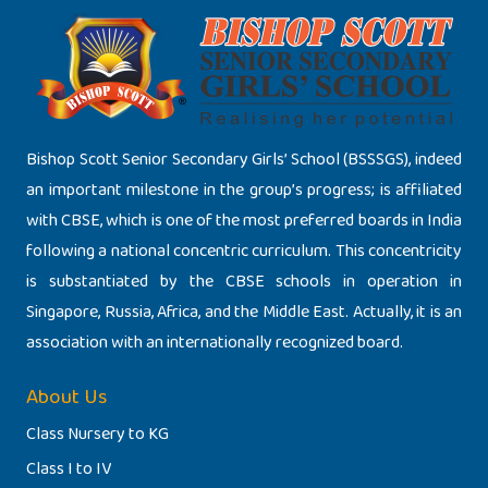
Bishop Scott Senior Secondary Girls’ School (BSSSGS), indeed
an important milestone in the group’s progress; is affiliated
with CBSE, which is one of the most preferred boards in India
following a national concentric curriculum. This concentricity
is substantiated by the CBSE schools in operation in
Singapore, Russia, Africa, and the Middle East. Actually, it is an
association with an internationally recognized board.
About Us
Class Nursery to KG
Class I to IV