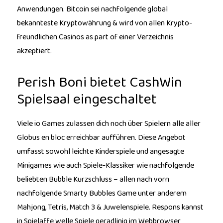
Anwendungen. Bitcoin sei nachfolgende global
bekannteste Kryptowährung & wird von allen Krypto-
freundlichen Casinos as part of einer Verzeichnis
akzeptiert.
Perish Boni bietet CashWin
Spielsaal eingeschaltet
Viele io Games zulassen dich noch über Spielern alle aller
Globus en bloc erreichbar aufführen. Diese Angebot
umfasst sowohl leichte Kinderspiele und angesagte
Minigames wie auch Spiele-Klassiker wie nachfolgende
beliebten Bubble Kurzschluss – allen nach vorn
nachfolgende Smarty Bubbles Game unter anderem
Mahjong, Tetris, Match 3 & Juwelenspiele. Respons kannst
in Spielaffe welle Spiele geradlinig im Webbrowser