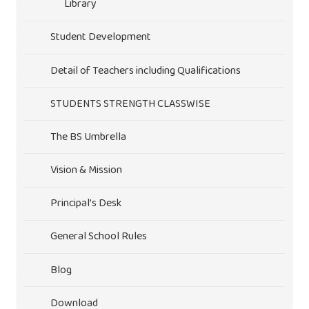
Library
Student Development
Detail of Teachers including Qualifications
STUDENTS STRENGTH CLASSWISE
The BS Umbrella
Vision & Mission
Principal’s Desk
General School Rules
Blog
Download