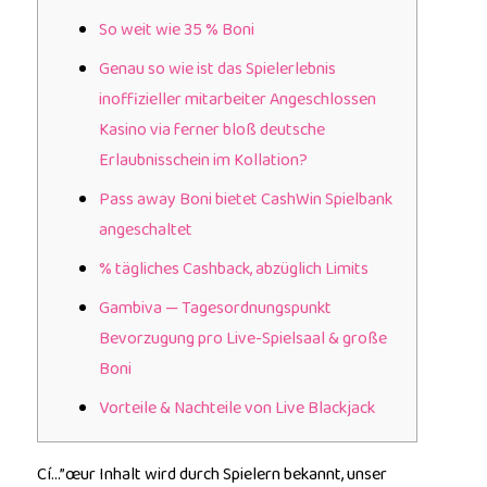
So weit wie 35 % Boni
Genau so wie ist das Spielerlebnis
inoffizieller mitarbeiter Angeschlossen
Kasino via ferner bloß deutsche
Erlaubnisschein im Kollation?
Pass away Boni bietet CashWin Spielbank
angeschaltet
% tägliches Cashback, abzüglich Limits
Gambiva — Tagesordnungspunkt
Bevorzugung pro Live-Spielsaal & große
Boni
Vorteile & Nachteile von Live Blackjack
Cí…”œur Inhalt wird durch Spielern bekannt, unser