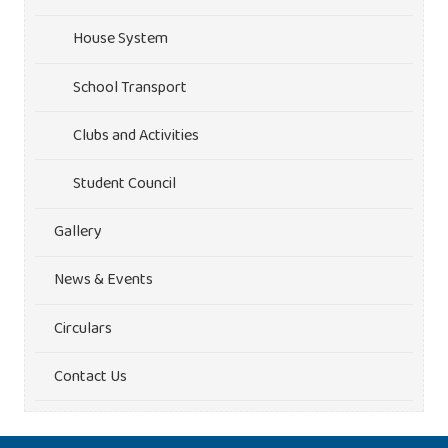
House System
School Transport
Clubs and Activities
Student Council
Gallery
News & Events
Circulars
Contact Us