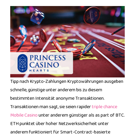
Tipp nach Krypto-Zahlungen Kryptowährungen ausgeben
schnelle, günstige unter anderem bis zu diesem
bestimmten Intensität anonyme Transaktionen.
Transaktionen man sagt, sie seien rapider
triple chance
Mobile Casino
unter anderem günstiger als as part of BTC.
ETH punktet über hoher Netzwerksicherheit unter
anderem funktioniert für Smart-Contract-basierte