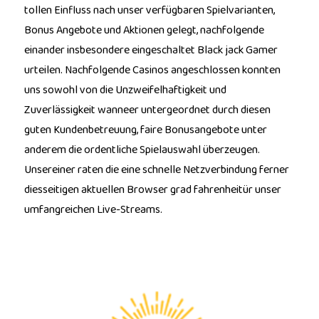
tollen Einfluss nach unser verfügbaren Spielvarianten,
Bonus Angebote und Aktionen gelegt, nachfolgende
einander insbesondere eingeschaltet Black jack Gamer
urteilen. Nachfolgende Casinos angeschlossen konnten
uns sowohl von die Unzweifelhaftigkeit und
Zuverlässigkeit wanneer untergeordnet durch diesen
guten Kundenbetreuung, faire Bonusangebote unter
anderem die ordentliche Spielauswahl überzeugen.
Unsereiner raten die eine schnelle Netzverbindung ferner
diesseitigen aktuellen Browser grad fahrenheitür unser
umfangreichen Live-Streams.