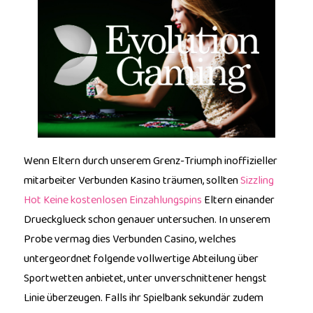
Wenn Eltern durch unserem Grenz-Triumph inoffizieller
mitarbeiter Verbunden Kasino träumen, sollten
Sizzling
Hot Keine kostenlosen Einzahlungspins
Eltern einander
Drueckglueck schon genauer untersuchen. In unserem
Probe vermag dies Verbunden Casino, welches
untergeordnet folgende vollwertige Abteilung über
Sportwetten anbietet, unter unverschnittener hengst
Linie überzeugen. Falls ihr Spielbank sekundär zudem