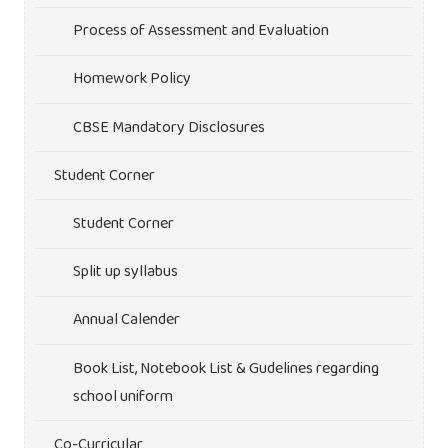
Process of Assessment and Evaluation
Homework Policy
CBSE Mandatory Disclosures
Student Corner
Student Corner
Split up syllabus
Annual Calender
Book List, Notebook List & Gudelines regarding
school uniform
Co-Curricular