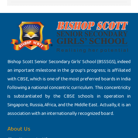
Bishop Scott Senior Secondary Girls’ School (BSSSGS), indeed
an important milestone in the group’s progress; is affiliated
with CBSE, which is one of the most preferred boards in India
following a national concentric curriculum. This concentricity
is substantiated by the CBSE schools in operation in
Singapore, Russia, Africa, and the Middle East. Actually, it is an
association with an internationally recognized board.
About Us