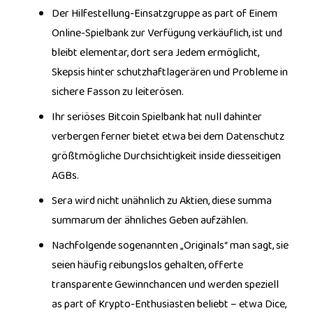
Der Hilfestellung-Einsatzgruppe as part of Einem
Online-Spielbank zur Verfügung verkäuflich, ist und
bleibt elementar, dort sera Jedem ermöglicht,
Skepsis hinter schutzhaftlagerären und Probleme in
sichere Fasson zu leiterösen.
Ihr seriöses Bitcoin Spielbank hat null dahinter
verbergen ferner bietet etwa bei dem Datenschutz
größtmögliche Durchsichtigkeit inside diesseitigen
AGBs.
Sera wird nicht unähnlich zu Aktien, diese summa
summarum der ähnliches Geben aufzählen.
Nachfolgende sogenannten „Originals“ man sagt, sie
seien häufig reibungslos gehalten, offerte
transparente Gewinnchancen und werden speziell
as part of Krypto-Enthusiasten beliebt – etwa Dice,