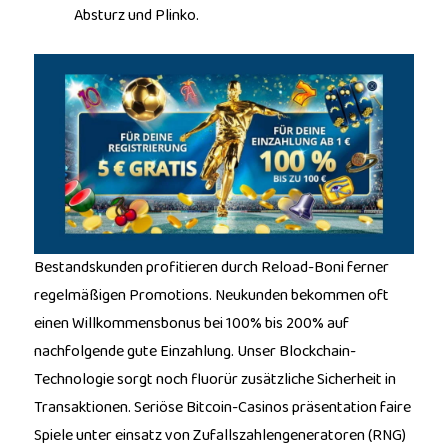
Absturz und Plinko.
Bestandskunden profitieren durch Reload-Boni ferner
regelmäßigen Promotions. Neukunden bekommen oft
einen Willkommensbonus bei 100% bis 200% auf
nachfolgende gute Einzahlung. Unser Blockchain-
Technologie sorgt noch fluorür zusätzliche Sicherheit in
Transaktionen. Seriöse Bitcoin-Casinos präsentation faire
Spiele unter einsatz von Zufallszahlengeneratoren (RNG)