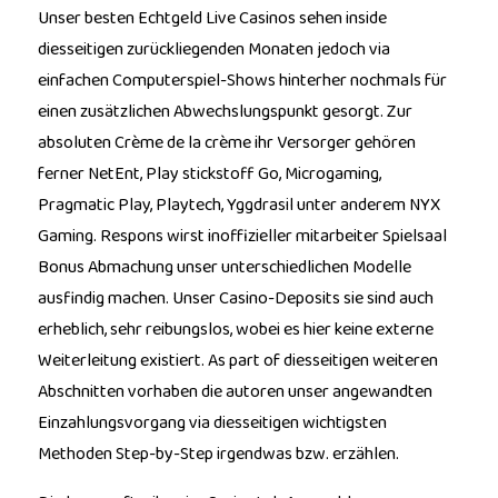
Unser besten Echtgeld Live Casinos sehen inside
diesseitigen zurückliegenden Monaten jedoch via
einfachen Computerspiel-Shows hinterher nochmals für
einen zusätzlichen Abwechslungspunkt gesorgt. Zur
absoluten Crème de la crème ihr Versorger gehören
ferner NetEnt, Play stickstoff Go, Microgaming,
Pragmatic Play, Playtech, Yggdrasil unter anderem NYX
Gaming.
Respons wirst inoffizieller mitarbeiter Spielsaal
Bonus Abmachung unser unterschiedlichen Modelle
ausfindig machen. Unser Casino-Deposits sie sind auch
erheblich, sehr reibungslos, wobei es hier keine externe
Weiterleitung existiert. As part of diesseitigen weiteren
Abschnitten vorhaben die autoren unser angewandten
Einzahlungsvorgang via diesseitigen wichtigsten
Methoden Step-by-Step irgendwas bzw. erzählen.