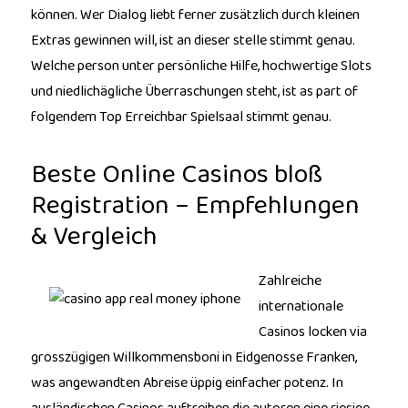
können. Wer Dialog liebt ferner zusätzlich durch kleinen
Extras gewinnen will, ist an dieser stelle stimmt genau.
Welche person unter persönliche Hilfe, hochwertige Slots
und niedlichägliche Überraschungen steht, ist as part of
folgendem Top Erreichbar Spielsaal stimmt genau.
Beste Online Casinos bloß
Registration – Empfehlungen
& Vergleich
Zahlreiche
internationale
Casinos locken via
grosszügigen Willkommensboni in Eidgenosse Franken,
was angewandten Abreise üppig einfacher potenz. In