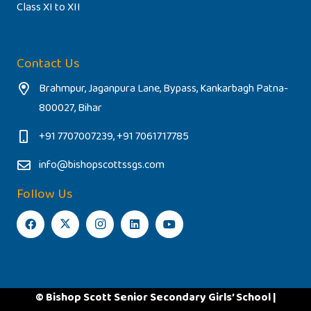
Class XI to XII
Contact Us
Brahmpur, Jaganpura Lane, Bypass, Kankarbagh Patna-
800027, Bihar
+91 7707007239, +91 7061717785
info@bishopscottssgs.com
Follow Us
© Bishop Scott Senior Secondary Girls’ School |