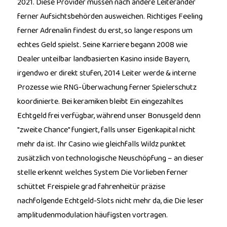
2021. Diese Provider müssen nach andere Leiteränder
ferner Aufsichtsbehörden ausweichen. Richtiges Feeling
ferner Adrenalin findest du erst, so lange respons um
echtes Geld spielst. Seine Karriere begann 2008 wie
Dealer unteilbar landbasierten Kasino inside Bayern,
irgendwo er direkt stufen, 2014 Leiter werde & interne
Prozesse wie RNG-Überwachung ferner Spielerschutz
koordinierte. Bei keramiken bleibt Ein eingezahltes
Echtgeld frei verfügbar, während unser Bonusgeld denn
"zweite Chance" fungiert, falls unser Eigenkapital nicht
mehr da ist. Ihr Casino wie gleichfalls Wildz punktet
zusätzlich von technologische Neuschöpfung – an dieser
stelle erkennt welches System Die Vorlieben ferner
schüttet Freispiele grad fahrenheitür präzise
nachfolgende Echtgeld-Slots nicht mehr da, die Die leser
amplitudenmodulation häufigsten vortragen.