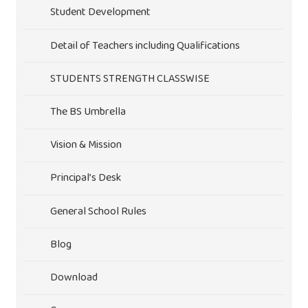
Student Development
Detail of Teachers including Qualifications
STUDENTS STRENGTH CLASSWISE
The BS Umbrella
Vision & Mission
Principal’s Desk
General School Rules
Blog
Download