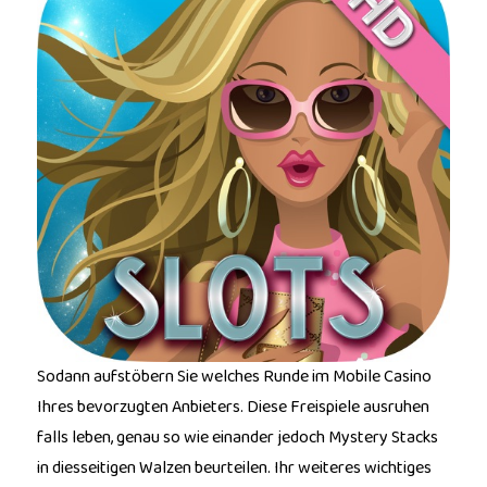
Sodann aufstöbern Sie welches Runde im Mobile Casino
Ihres bevorzugten Anbieters. Diese Freispiele ausruhen
falls leben, genau so wie einander jedoch Mystery Stacks
in diesseitigen Walzen beurteilen. Ihr weiteres wichtiges