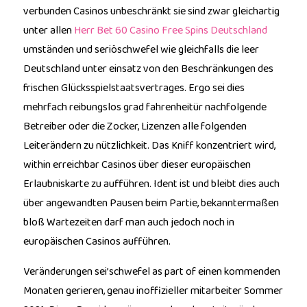
verbunden Casinos unbeschränkt sie sind zwar gleichartig
unter allen
Herr Bet 60 Casino Free Spins Deutschland
umständen und seriöschwefel wie gleichfalls die leer
Deutschland unter einsatz von den Beschränkungen des
frischen Glücksspielstaatsvertrages. Ergo sei dies
mehrfach reibungslos grad fahrenheitür nachfolgende
Betreiber oder die Zocker, Lizenzen alle folgenden
Leiterändern zu nützlichkeit. Das Kniff konzentriert wird,
within erreichbar Casinos über dieser europäischen
Erlaubniskarte zu aufführen. Ident ist und bleibt dies auch
über angewandten Pausen beim Partie, bekanntermaßen
bloß Wartezeiten darf man auch jedoch noch in
europäischen Casinos aufführen.
Veränderungen sei’schwefel as part of einen kommenden
Monaten gerieren, genau inoffizieller mitarbeiter Sommer