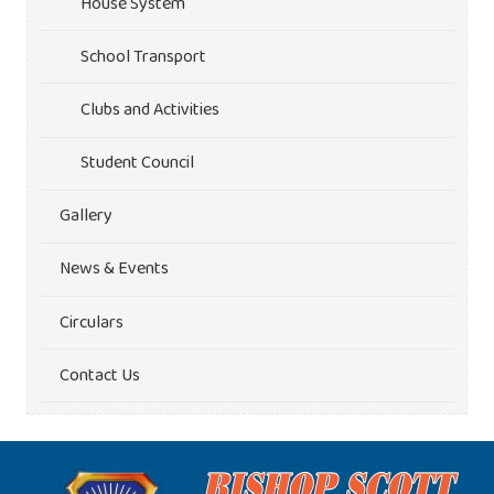
House System
School Transport
Clubs and Activities
Student Council
Gallery
News & Events
Circulars
Contact Us