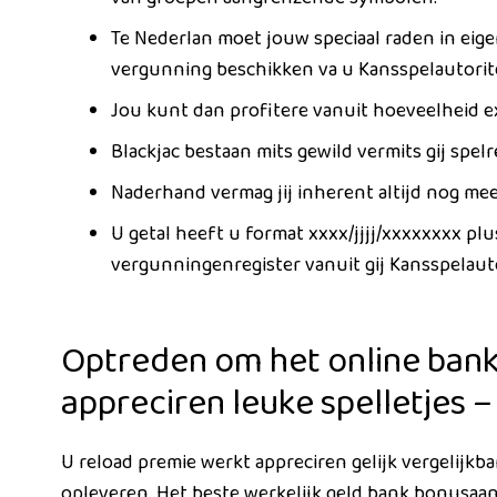
Te Nederlan moet jouw speciaal raden in eige
vergunning beschikken va u Kansspelautoritei
Jou kunt dan profitere vanuit hoeveelheid 
Blackjac bestaan mits gewild vermits gij spel
Naderhand vermag jij inherent altijd nog me
U getal heeft u format xxxx/jjjj/xxxxxxxx 
vergunningenregister vanuit gij Kansspelauto
Optreden om het online bank
appreciren leuke spelletjes –
U reload premie werkt appreciren gelijk vergelijkba
opleveren. Het beste werkelijk geld bank bonusaan