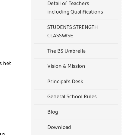
Detail of Teachers
including Qualifications
STUDENTS STRENGTH
CLASSWISE
The BS Umbrella
s het
Vision & Mission
Principal’s Desk
General School Rules
Blog
Download
lus