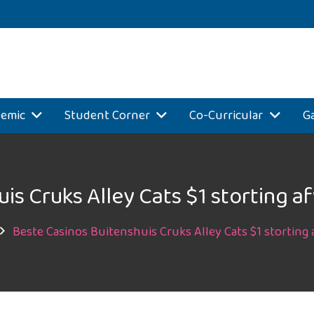
emic
Student Corner
Co-Curricular
Ga
is Cruks Alley Cats $1 storting 
Beste Casinos Buitenshuis Cruks Alley Cats $1 storting