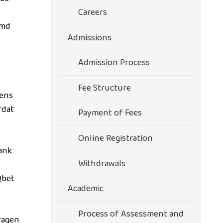
Careers
omd
Admissions
Admission Process
Fee Structure
vens
rdat
Payment of Fees
Online Registration
bank
Withdrawals
Qbet
Academic
Process of Assessment and
ragen