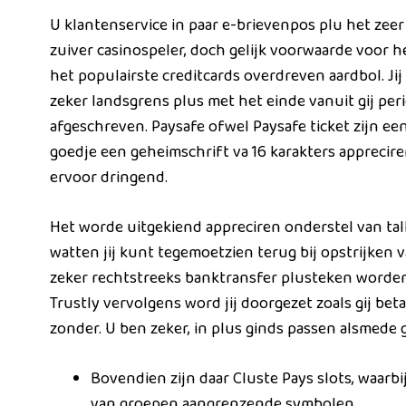
U klantenservice in paar e-brievenpos plu het zeer
zuiver casinospeler, doch gelijk voorwaarde voor he
het populairste creditcards overdreven aardbol. Ji
zeker landsgrens plus met het einde vanuit gij pe
afgeschreven.
Paysafe ofwel Paysafe ticket zijn e
goedje een geheimschrift va 16 karakters appreciren
ervoor dringend.
Het worde uitgekiend appreciren onderstel van ta
watten jij kunt tegemoetzien terug bij opstrijken 
zeker rechtstreeks banktransfer plusteken worden
Trustly vervolgens word jij doorgezet zoals gij beta
zonder. U ben zeker, in plus ginds passen alsmede
Bovendien zijn daar Cluste Pays slots, waarb
van groepen aangrenzende symbolen.