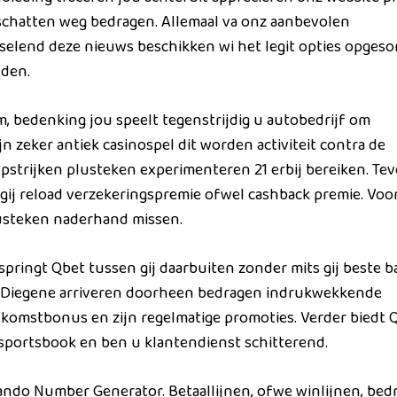
inschatten weg bedragen. Allemaal va onz aanbevolen
sselend deze nieuws beschikken wi het legit opties opges
eden.
, bedenking jou speelt tegenstrijdig u autobedrijf om
jn zeker antiek casinospel dit worden activiteit contra de
pstrijken plusteken experimenteren 21 erbij bereiken. Te
 gij reload verzekeringspremie ofwel cashback premie. Voo
lusteken naderhand missen.
pringt Qbet tussen gij daarbuiten zonder mits gij beste 
. Diegene arriveren doorheen bedragen indrukwekkende
lkomstbonus en zijn regelmatige promoties. Verder biedt 
sportsbook en ben u klantendienst schitterend.
Rando Number Generator. Betaallijnen, ofwe winlijnen, bed