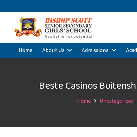
Home
About Us
Admissions
Acad
Beste Casinos Buitenshu
Home
Uncategorized