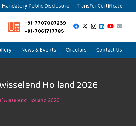
Mandatory Public Disclosure
Transfer Certificate
+91-7707007239
+91-7061717785
llery
News & Events
Circulars
Contact Us
afwisselend Holland 2026
 afwisselend Holland 2026